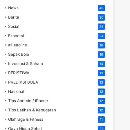
News
48
Berita
30
Sosial
25
Ekonomi
24
#Headline
16
Sepak Bola
16
Investasi & Saham
14
PERISTIWA
13
PREDIKSI BOLA
13
Nasional
13
Tips Android / iPhone
12
Tips Latihan & Kebugaran
12
Olahraga & Fitness
11
Gaya Hidup Sehat
11