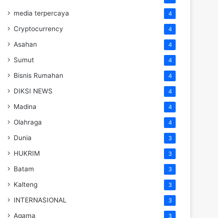
media terpercaya
4
Cryptocurrency
4
Asahan
4
Sumut
4
Bisnis Rumahan
4
DIKSI NEWS
4
Madina
4
Olahraga
4
Dunia
3
HUKRIM
3
Batam
3
Kalteng
3
INTERNASIONAL
3
Agama
3