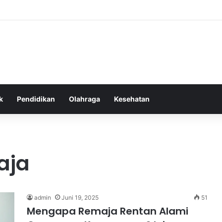
tas Alam dalam Menyokong Kesehatan Mental dan Menenangkan Pikiran d
k
Pendidikan
Olahraga
Kesehatan
aja
admin
Juni 19, 2025
51
Mengapa Remaja Rentan Alami