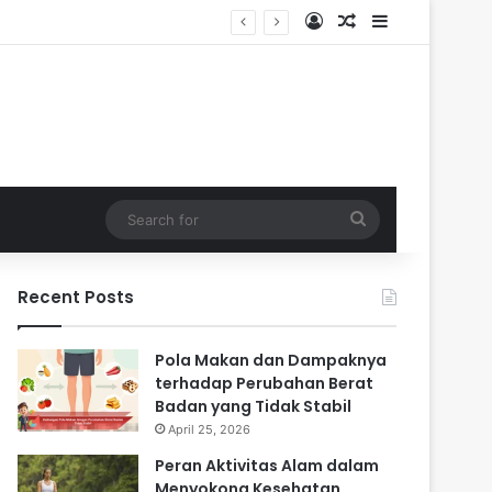
Log In
Random Article
Sidebar
i Masa Sulit
Search
for
Recent Posts
Pola Makan dan Dampaknya
terhadap Perubahan Berat
Badan yang Tidak Stabil
April 25, 2026
Peran Aktivitas Alam dalam
Menyokong Kesehatan