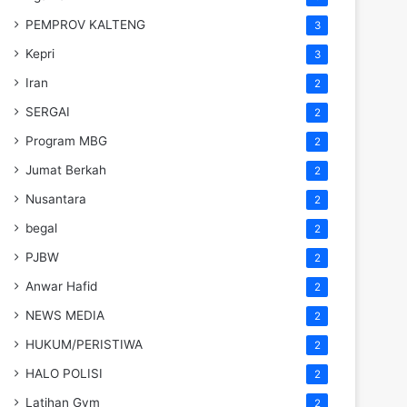
PEMPROV KALTENG
3
Kepri
3
Iran
2
SERGAI
2
Program MBG
2
Jumat Berkah
2
Nusantara
2
begal
2
PJBW
2
Anwar Hafid
2
NEWS MEDIA
2
HUKUM/PERISTIWA
2
HALO POLISI
2
Latihan Gym
2