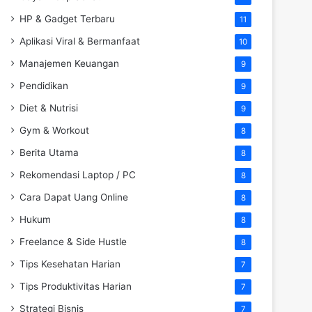
HP & Gadget Terbaru
11
Aplikasi Viral & Bermanfaat
10
Manajemen Keuangan
9
Pendidikan
9
Diet & Nutrisi
9
Gym & Workout
8
Berita Utama
8
Rekomendasi Laptop / PC
8
Cara Dapat Uang Online
8
Hukum
8
Freelance & Side Hustle
8
Tips Kesehatan Harian
7
Tips Produktivitas Harian
7
Strategi Bisnis
7