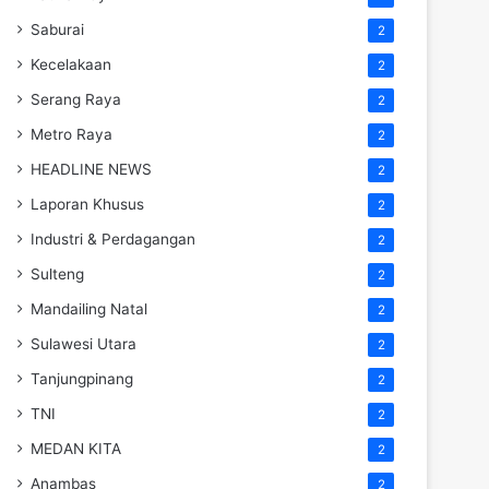
Saburai
2
Kecelakaan
2
Serang Raya
2
Metro Raya
2
HEADLINE NEWS
2
Laporan Khusus
2
Industri & Perdagangan
2
Sulteng
2
Mandailing Natal
2
Sulawesi Utara
2
Tanjungpinang
2
TNI
2
MEDAN KITA
2
Anambas
2