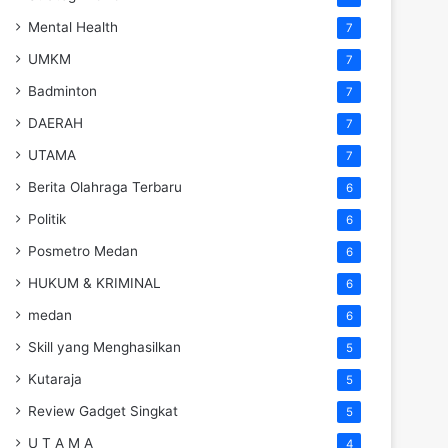
Mental Health
7
UMKM
7
Badminton
7
DAERAH
7
UTAMA
7
Berita Olahraga Terbaru
6
Politik
6
Posmetro Medan
6
HUKUM & KRIMINAL
6
medan
6
Skill yang Menghasilkan
5
Kutaraja
5
Review Gadget Singkat
5
U T A M A
4