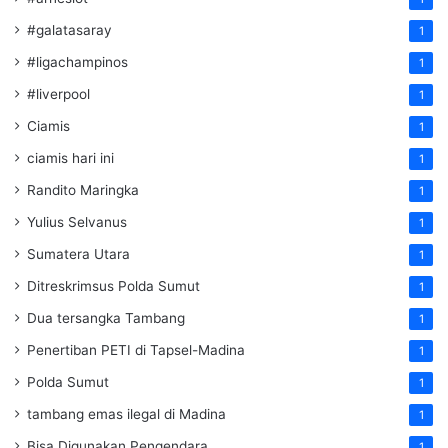
#galatasaray
1
#ligachampinos
1
#liverpool
1
Ciamis
1
ciamis hari ini
1
Randito Maringka
1
Yulius Selvanus
1
Sumatera Utara
1
Ditreskrimsus Polda Sumut
1
Dua tersangka Tambang
1
Penertiban PETI di Tapsel-Madina
1
Polda Sumut
1
tambang emas ilegal di Madina
1
Bisa Digunakan Pengendara
1