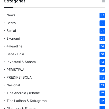
Categories
News
48
Berita
30
Sosial
25
Ekonomi
24
#Headline
16
Sepak Bola
16
Investasi & Saham
14
PERISTIWA
13
PREDIKSI BOLA
13
Nasional
13
Tips Android / iPhone
12
Tips Latihan & Kebugaran
12
Olahraga & Fitness
11