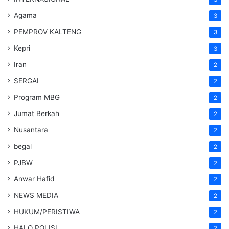
Agama
3
PEMPROV KALTENG
3
Kepri
3
Iran
2
SERGAI
2
Program MBG
2
Jumat Berkah
2
Nusantara
2
begal
2
PJBW
2
Anwar Hafid
2
NEWS MEDIA
2
HUKUM/PERISTIWA
2
HALO POLISI
2