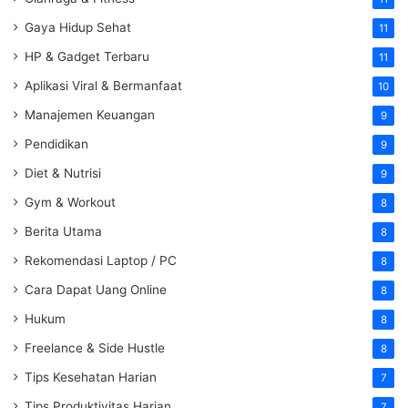
Gaya Hidup Sehat
11
HP & Gadget Terbaru
11
Aplikasi Viral & Bermanfaat
10
Manajemen Keuangan
9
Pendidikan
9
Diet & Nutrisi
9
Gym & Workout
8
Berita Utama
8
Rekomendasi Laptop / PC
8
Cara Dapat Uang Online
8
Hukum
8
Freelance & Side Hustle
8
Tips Kesehatan Harian
7
Tips Produktivitas Harian
7