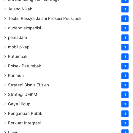
Jelang Nikah
1
Teuku Rassya Jalani Prosesi Peusijuek
1
gudang ekspedisi
1
pemadam
1
mobil pikap
1
Patumbak
1
Polsek Patumbak
1
Karimun
1
Strategi Bisnis Efisien
1
Strategi UMKM
1
Gaya Hidup
1
Pengaduan Publik
1
Perkuat Integrasi
1
Luwu
1