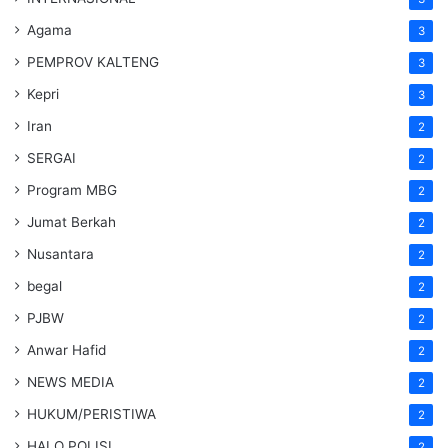
Agama
3
PEMPROV KALTENG
3
Kepri
3
Iran
2
SERGAI
2
Program MBG
2
Jumat Berkah
2
Nusantara
2
begal
2
PJBW
2
Anwar Hafid
2
NEWS MEDIA
2
HUKUM/PERISTIWA
2
HALO POLISI
2