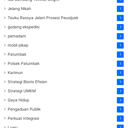
Jelang Nikah
1
Teuku Rassya Jalani Prosesi Peusijuek
1
gudang ekspedisi
1
pemadam
1
mobil pikap
1
Patumbak
1
Polsek Patumbak
1
Karimun
1
Strategi Bisnis Efisien
1
Strategi UMKM
1
Gaya Hidup
1
Pengaduan Publik
1
Perkuat Integrasi
1
Luwu
1