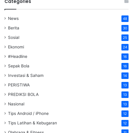
Categories
News
48
Berita
30
Sosial
25
Ekonomi
24
#Headline
16
Sepak Bola
16
Investasi & Saham
14
PERISTIWA
13
PREDIKSI BOLA
13
Nasional
13
Tips Android / iPhone
12
Tips Latihan & Kebugaran
12
Olahraga & Fitness
11