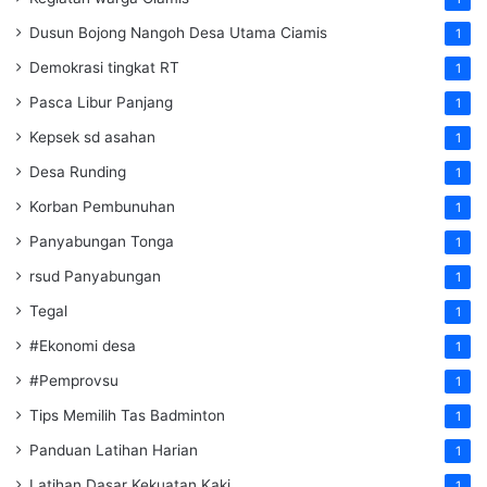
Dusun Bojong Nangoh Desa Utama Ciamis
1
Demokrasi tingkat RT
1
Pasca Libur Panjang
1
Kepsek sd asahan
1
Desa Runding
1
Korban Pembunuhan
1
Panyabungan Tonga
1
rsud Panyabungan
1
Tegal
1
#Ekonomi desa
1
#Pemprovsu
1
Tips Memilih Tas Badminton
1
Panduan Latihan Harian
1
Latihan Dasar Kekuatan Kaki
1