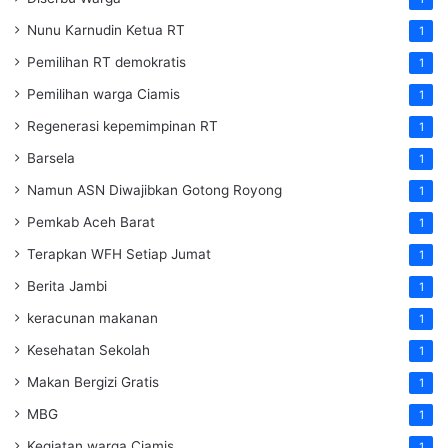
Nunu Karnudin Ketua RT
1
Pemilihan RT demokratis
1
Pemilihan warga Ciamis
1
Regenerasi kepemimpinan RT
1
Barsela
1
Namun ASN Diwajibkan Gotong Royong
1
Pemkab Aceh Barat
1
Terapkan WFH Setiap Jumat
1
Berita Jambi
1
keracunan makanan
1
Kesehatan Sekolah
1
Makan Bergizi Gratis
1
MBG
1
Kegiatan warga Ciamis
1