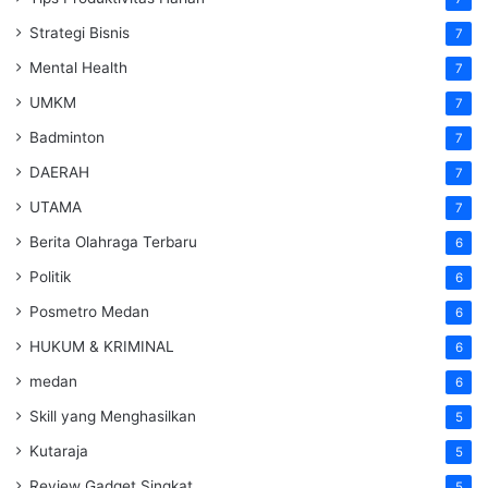
Strategi Bisnis
7
Mental Health
7
UMKM
7
Badminton
7
DAERAH
7
UTAMA
7
Berita Olahraga Terbaru
6
Politik
6
Posmetro Medan
6
HUKUM & KRIMINAL
6
medan
6
Skill yang Menghasilkan
5
Kutaraja
5
Review Gadget Singkat
5