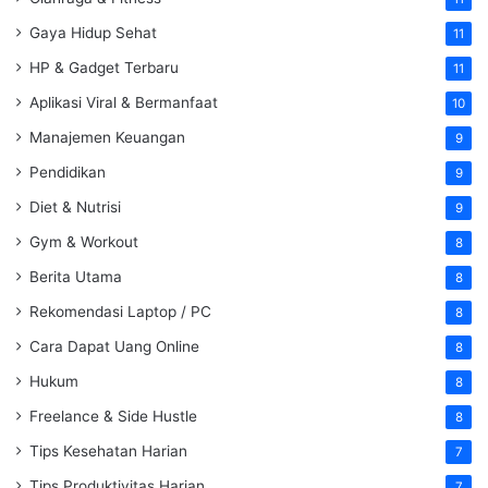
Gaya Hidup Sehat
11
HP & Gadget Terbaru
11
Aplikasi Viral & Bermanfaat
10
Manajemen Keuangan
9
Pendidikan
9
Diet & Nutrisi
9
Gym & Workout
8
Berita Utama
8
Rekomendasi Laptop / PC
8
Cara Dapat Uang Online
8
Hukum
8
Freelance & Side Hustle
8
Tips Kesehatan Harian
7
Tips Produktivitas Harian
7