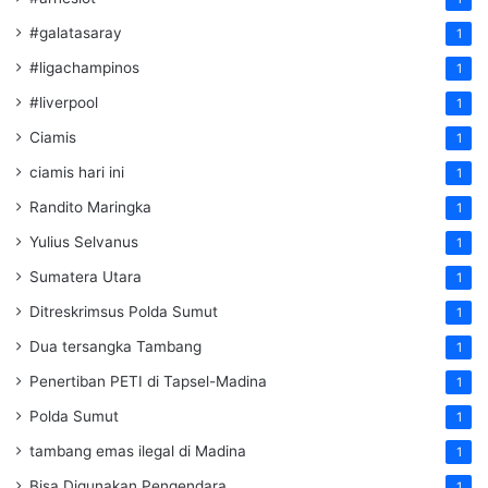
#galatasaray
1
#ligachampinos
1
#liverpool
1
Ciamis
1
ciamis hari ini
1
Randito Maringka
1
Yulius Selvanus
1
Sumatera Utara
1
Ditreskrimsus Polda Sumut
1
Dua tersangka Tambang
1
Penertiban PETI di Tapsel-Madina
1
Polda Sumut
1
tambang emas ilegal di Madina
1
Bisa Digunakan Pengendara
1