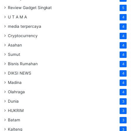
Review Gadget Singkat
5
U T A M A
4
media terpercaya
4
Cryptocurrency
4
Asahan
4
Sumut
4
Bisnis Rumahan
4
DIKSI NEWS
4
Madina
4
Olahraga
4
Dunia
3
HUKRIM
3
Batam
3
Kalteng
3