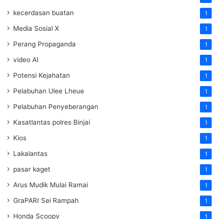
kecerdasan buatan
1
Media Sosial X
1
Perang Propaganda
1
video AI
1
Potensi Kejahatan
1
Pelabuhan Ulee Lheue
1
Pelabuhan Penyeberangan
1
Kasatlantas polres Binjai
1
Kios
1
Lakalantas
1
pasar kaget
1
Arus Mudik Mulai Ramai
1
GraPARI Sei Rampah
1
Honda Scoopy
1