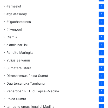
#arneslot
1
#galatasaray
1
#ligachampinos
1
#liverpool
1
Ciamis
1
ciamis hari ini
1
Randito Maringka
1
Yulius Selvanus
1
Sumatera Utara
1
Ditreskrimsus Polda Sumut
1
Dua tersangka Tambang
1
Penertiban PETI di Tapsel-Madina
1
Polda Sumut
1
tambang emas ilegal di Madina
1