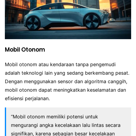
Mobil Otonom
Mobil otonom atau kendaraan tanpa pengemudi
adalah teknologi lain yang sedang berkembang pesat.
Dengan menggunakan sensor dan algoritma canggih,
mobil otonom dapat meningkatkan keselamatan dan
efisiensi perjalanan.
“Mobil otonom memiliki potensi untuk
mengurangi angka kecelakaan lalu lintas secara
signifikan, karena sebagian besar kecelakaan