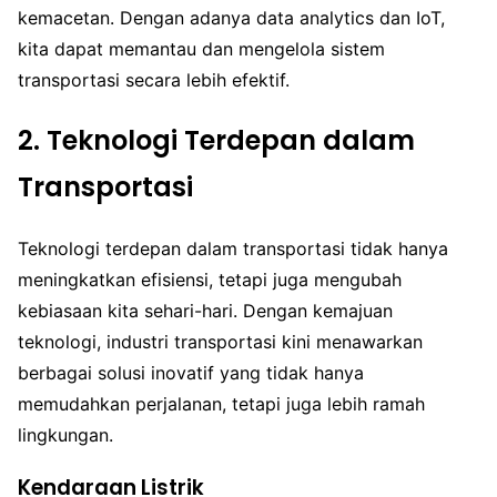
kemacetan. Dengan adanya data analytics dan IoT,
kita dapat memantau dan mengelola sistem
transportasi secara lebih efektif.
2. Teknologi Terdepan dalam
Transportasi
Teknologi terdepan dalam transportasi tidak hanya
meningkatkan efisiensi, tetapi juga mengubah
kebiasaan kita sehari-hari. Dengan kemajuan
teknologi, industri transportasi kini menawarkan
berbagai solusi inovatif yang tidak hanya
memudahkan perjalanan, tetapi juga lebih ramah
lingkungan.
Kendaraan Listrik