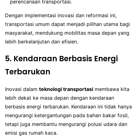
perencanaan transportasi.
Dengan implementasi inovasi dan reformasi ini,
transportasi umum dapat menjadi pilihan utama bagi
masyarakat, mendukung mobilitas masa depan yang
lebih berkelanjutan dan efisien.
5. Kendaraan Berbasis Energi
Terbarukan
Inovasi dalam
teknologi transportasi
membawa kita
lebih dekat ke masa depan dengan kendaraan
berbasis energi terbarukan. Kendaraan ini tidak hanya
mengurangi ketergantungan pada bahan bakar fosil,
tetapi juga membantu mengurangi polusi udara dan
emisi gas rumah kaca.