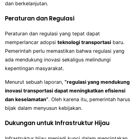
dan berkelanjutan.
Peraturan dan Regulasi
Peraturan dan regulasi yang tepat dapat
memperlancar adopsi
teknologi transportasi
baru.
Pemerintah perlu memastikan bahwa regulasi yang
ada mendukung inovasi sekaligus melindungi
kepentingan masyarakat.
Menurut sebuah laporan,
“regulasi yang mendukung
inovasi transportasi dapat meningkatkan efisiensi
dan keselamatan”
. Oleh karena itu, pemerintah harus
bijak dalam menyusun kebijakan.
Dukungan untuk Infrastruktur Hijau
Infrastruktur hijau menjadi kunci dalam menciptakan