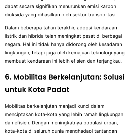
dapat secara signifikan menurunkan emisi karbon
dioksida yang dihasilkan oleh sektor transportasi.
Dalam beberapa tahun terakhir, adopsi kendaraan
listrik dan hibrida telah meningkat pesat di berbagai
negara. Hal ini tidak hanya didorong oleh kesadaran
lingkungan, tetapi juga oleh kemajuan teknologi yang
membuat kendaraan ini lebih efisien dan terjangkau.
6. Mobilitas Berkelanjutan: Solusi
untuk Kota Padat
Mobilitas berkelanjutan menjadi kunci dalam
menciptakan kota-kota yang lebih ramah lingkungan
dan efisien. Dengan meningkatnya populasi urban,
kota-kota di seluruh dunia menghadapi tantangan