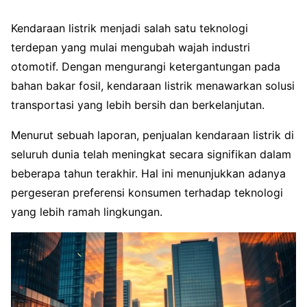
Kendaraan listrik menjadi salah satu teknologi
terdepan yang mulai mengubah wajah industri
otomotif. Dengan mengurangi ketergantungan pada
bahan bakar fosil, kendaraan listrik menawarkan solusi
transportasi yang lebih bersih dan berkelanjutan.
Menurut sebuah laporan, penjualan kendaraan listrik di
seluruh dunia telah meningkat secara signifikan dalam
beberapa tahun terakhir. Hal ini menunjukkan adanya
pergeseran preferensi konsumen terhadap teknologi
yang lebih ramah lingkungan.