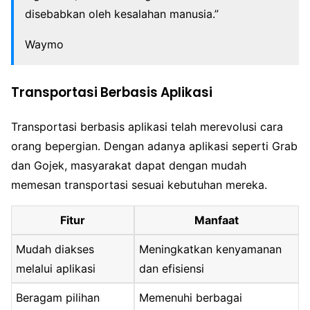
disebabkan oleh kesalahan manusia.”
Waymo
Transportasi Berbasis Aplikasi
Transportasi berbasis aplikasi telah merevolusi cara
orang bepergian. Dengan adanya aplikasi seperti Grab
dan Gojek, masyarakat dapat dengan mudah
memesan transportasi sesuai kebutuhan mereka.
Fitur
Manfaat
Mudah diakses
Meningkatkan kenyamanan
melalui aplikasi
dan efisiensi
Beragam pilihan
Memenuhi berbagai