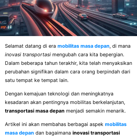
Selamat datang di era
mobilitas masa depan
, di mana
inovasi transportasi
mengubah cara kita bepergian.
Dalam beberapa tahun terakhir, kita telah menyaksikan
perubahan signifikan dalam cara orang berpindah dari
satu tempat ke tempat lain.
Dengan kemajuan teknologi dan meningkatnya
kesadaran akan pentingnya mobilitas berkelanjutan,
transportasi masa depan
menjadi semakin menarik.
Artikel ini akan membahas berbagai aspek
mobilitas
masa depan
dan bagaimana
inovasi transportasi