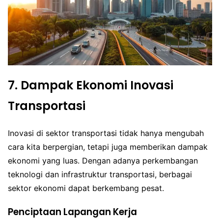
7. Dampak Ekonomi Inovasi
Transportasi
Inovasi di sektor transportasi tidak hanya mengubah
cara kita berpergian, tetapi juga memberikan dampak
ekonomi yang luas. Dengan adanya perkembangan
teknologi dan infrastruktur transportasi, berbagai
sektor ekonomi dapat berkembang pesat.
Penciptaan Lapangan Kerja