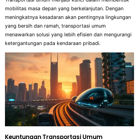
mobilitas masa depan yang berkelanjutan. Dengan
meningkatnya kesadaran akan pentingnya lingkungan
yang bersih dan ramah, transportasi umum
menawarkan solusi yang lebih efisien dan mengurangi
ketergantungan pada kendaraan pribadi.
Keuntungan Transportasi Umum