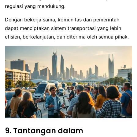
regulasi yang mendukung.
Dengan bekerja sama, komunitas dan pemerintah
dapat menciptakan sistem transportasi yang lebih
efisien, berkelanjutan, dan diterima oleh semua pihak.
9. Tantangan dalam