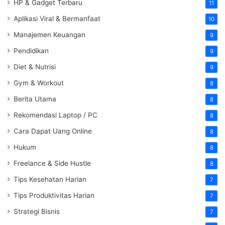
HP & Gadget Terbaru
11
Aplikasi Viral & Bermanfaat
10
Manajemen Keuangan
9
Pendidikan
9
Diet & Nutrisi
9
Gym & Workout
8
Berita Utama
8
Rekomendasi Laptop / PC
8
Cara Dapat Uang Online
8
Hukum
8
Freelance & Side Hustle
8
Tips Kesehatan Harian
7
Tips Produktivitas Harian
7
Strategi Bisnis
7