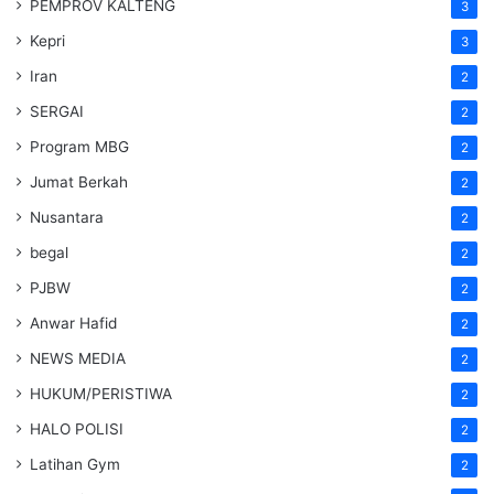
PEMPROV KALTENG
3
Kepri
3
Iran
2
SERGAI
2
Program MBG
2
Jumat Berkah
2
Nusantara
2
begal
2
PJBW
2
Anwar Hafid
2
NEWS MEDIA
2
HUKUM/PERISTIWA
2
HALO POLISI
2
Latihan Gym
2