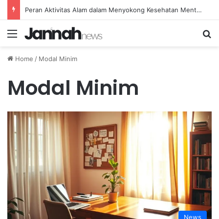
Peran Aktivitas Alam dalam Menyokong Kesehatan Mental dan Menenangkan Pikiran di Masa Sulit
Menu
Se
Home
/
Modal Minim
Modal Minim
News