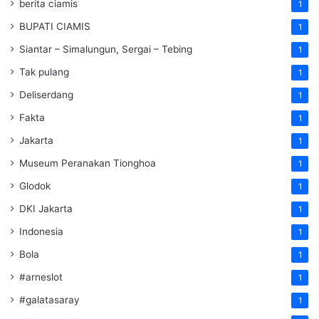
berita ciamis
1
BUPATI CIAMIS
1
Siantar – Simalungun, Sergai – Tebing
1
Tak pulang
1
Deliserdang
1
Fakta
1
Jakarta
1
Museum Peranakan Tionghoa
1
Glodok
1
DKI Jakarta
1
Indonesia
1
Bola
1
#arneslot
1
#galatasaray
1