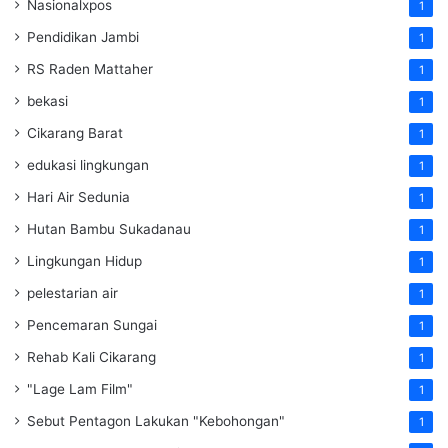
Nasionalxpos
1
Pendidikan Jambi
1
RS Raden Mattaher
1
bekasi
1
Cikarang Barat
1
edukasi lingkungan
1
Hari Air Sedunia
1
Hutan Bambu Sukadanau
1
Lingkungan Hidup
1
pelestarian air
1
Pencemaran Sungai
1
Rehab Kali Cikarang
1
"Lage Lam Film"
1
Sebut Pentagon Lakukan "Kebohongan"
1