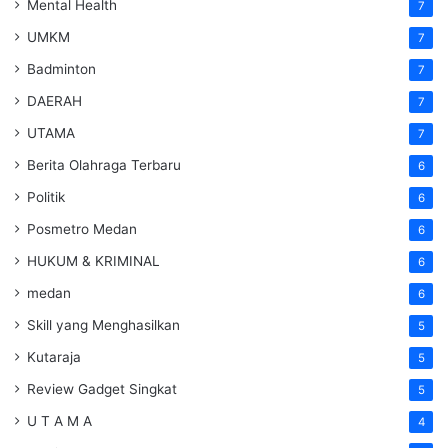
Mental Health
7
UMKM
7
Badminton
7
DAERAH
7
UTAMA
7
Berita Olahraga Terbaru
6
Politik
6
Posmetro Medan
6
HUKUM & KRIMINAL
6
medan
6
Skill yang Menghasilkan
5
Kutaraja
5
Review Gadget Singkat
5
U T A M A
4