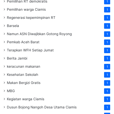
Pemilihan RT demokratis
1
Pemilihan warga Ciamis
1
Regenerasi kepemimpinan RT
1
Barsela
1
Namun ASN Diwajibkan Gotong Royong
1
Pemkab Aceh Barat
1
Terapkan WFH Setiap Jumat
1
Berita Jambi
1
keracunan makanan
1
Kesehatan Sekolah
1
Makan Bergizi Gratis
1
MBG
1
Kegiatan warga Ciamis
1
Dusun Bojong Nangoh Desa Utama Ciamis
1