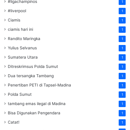
#ligachampinos
1
#liverpool
1
Ciamis
1
ciamis hari ini
1
Randito Maringka
1
Yulius Selvanus
1
Sumatera Utara
1
Ditreskrimsus Polda Sumut
1
Dua tersangka Tambang
1
Penertiban PETI di Tapsel-Madina
1
Polda Sumut
1
tambang emas ilegal di Madina
1
Bisa Digunakan Pengendara
1
Catat!
1