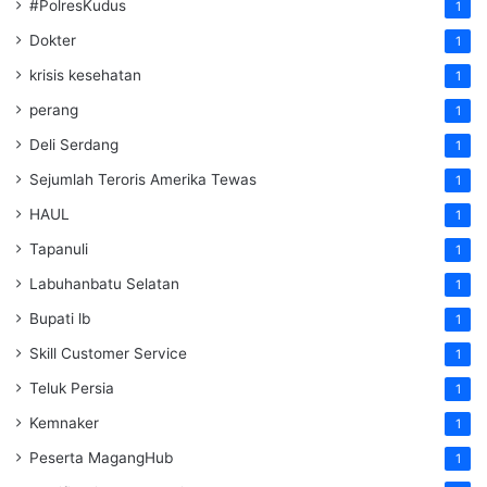
#PolresKudus
1
Dokter
1
krisis kesehatan
1
perang
1
Deli Serdang
1
Sejumlah Teroris Amerika Tewas
1
HAUL
1
Tapanuli
1
Labuhanbatu Selatan
1
Bupati lb
1
Skill Customer Service
1
Teluk Persia
1
Kemnaker
1
Peserta MagangHub
1