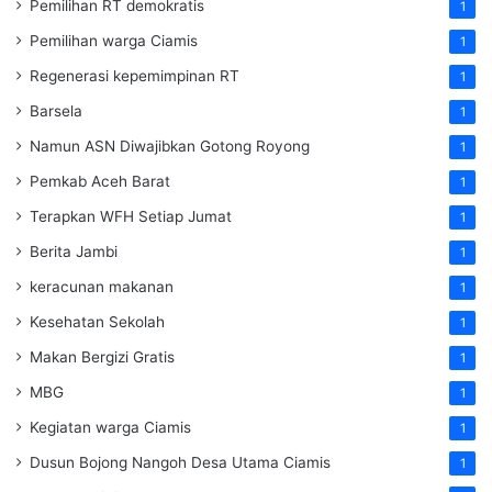
Pemilihan RT demokratis
1
Pemilihan warga Ciamis
1
Regenerasi kepemimpinan RT
1
Barsela
1
Namun ASN Diwajibkan Gotong Royong
1
Pemkab Aceh Barat
1
Terapkan WFH Setiap Jumat
1
Berita Jambi
1
keracunan makanan
1
Kesehatan Sekolah
1
Makan Bergizi Gratis
1
MBG
1
Kegiatan warga Ciamis
1
Dusun Bojong Nangoh Desa Utama Ciamis
1