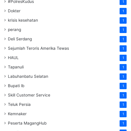
#PolresKudus
1
Dokter
1
krisis kesehatan
1
perang
1
Deli Serdang
1
Sejumlah Teroris Amerika Tewas
1
HAUL
1
Tapanuli
1
Labuhanbatu Selatan
1
Bupati lb
1
Skill Customer Service
1
Teluk Persia
1
Kemnaker
1
Peserta MagangHub
1