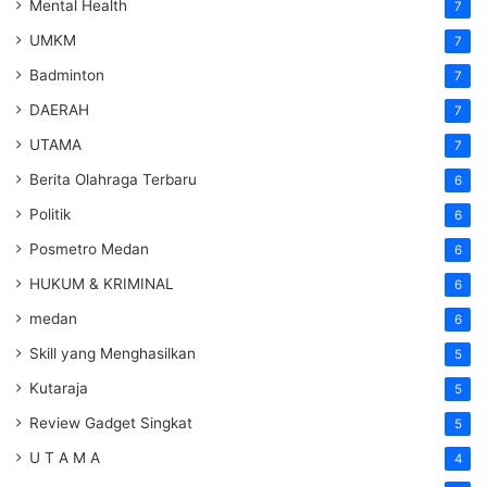
Mental Health
7
UMKM
7
Badminton
7
DAERAH
7
UTAMA
7
Berita Olahraga Terbaru
6
Politik
6
Posmetro Medan
6
HUKUM & KRIMINAL
6
medan
6
Skill yang Menghasilkan
5
Kutaraja
5
Review Gadget Singkat
5
U T A M A
4