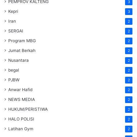
PEMPROV KALTENG
3
Kepri
3
Iran
2
SERGAI
2
Program MBG
2
Jumat Berkah
2
Nusantara
2
begal
2
PJBW
2
Anwar Hafid
2
NEWS MEDIA
2
HUKUM/PERISTIWA
2
HALO POLISI
2
Latihan Gym
2