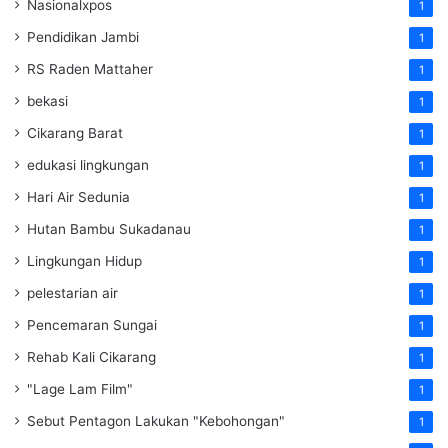
Nasionalxpos
1
Pendidikan Jambi
1
RS Raden Mattaher
1
bekasi
1
Cikarang Barat
1
edukasi lingkungan
1
Hari Air Sedunia
1
Hutan Bambu Sukadanau
1
Lingkungan Hidup
1
pelestarian air
1
Pencemaran Sungai
1
Rehab Kali Cikarang
1
"Lage Lam Film"
1
Sebut Pentagon Lakukan "Kebohongan"
1