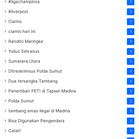
#ligachampinos
1
#liverpool
1
Ciamis
1
ciamis hari ini
1
Randito Maringka
1
Yulius Selvanus
1
Sumatera Utara
1
Ditreskrimsus Polda Sumut
1
Dua tersangka Tambang
1
Penertiban PETI di Tapsel-Madina
1
Polda Sumut
1
tambang emas ilegal di Madina
1
Bisa Digunakan Pengendara
1
Catat!
1