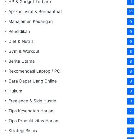
HP & Gadget Terbaru
11
Aplikasi Viral & Bermanfaat
10
Manajemen Keuangan
9
Pendidikan
9
Diet & Nutrisi
9
Gym & Workout
8
Berita Utama
8
Rekomendasi Laptop / PC
8
Cara Dapat Uang Online
8
Hukum
8
Freelance & Side Hustle
8
Tips Kesehatan Harian
7
Tips Produktivitas Harian
7
Strategi Bisnis
7