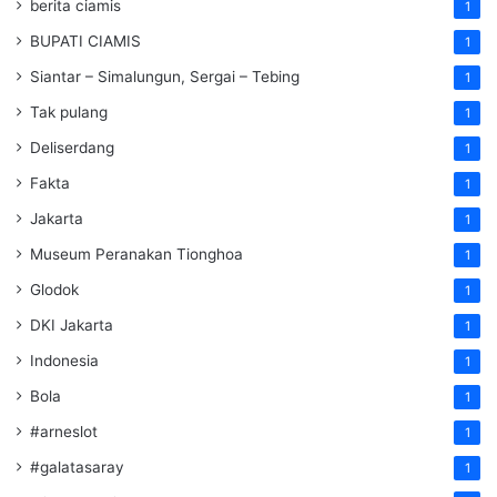
berita ciamis
1
BUPATI CIAMIS
1
Siantar – Simalungun, Sergai – Tebing
1
Tak pulang
1
Deliserdang
1
Fakta
1
Jakarta
1
Museum Peranakan Tionghoa
1
Glodok
1
DKI Jakarta
1
Indonesia
1
Bola
1
#arneslot
1
#galatasaray
1