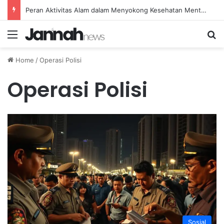
Peran Aktivitas Alam dalam Menyokong Kesehatan Mental dan Menenangkan Pikiran di Masa Sulit
Menu
Se
Home
/
Operasi Polisi
Operasi Polisi
Sosial