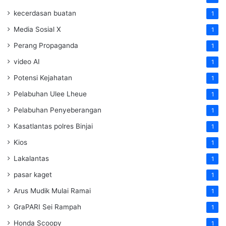
kecerdasan buatan
1
Media Sosial X
1
Perang Propaganda
1
video AI
1
Potensi Kejahatan
1
Pelabuhan Ulee Lheue
1
Pelabuhan Penyeberangan
1
Kasatlantas polres Binjai
1
Kios
1
Lakalantas
1
pasar kaget
1
Arus Mudik Mulai Ramai
1
GraPARI Sei Rampah
1
Honda Scoopy
1