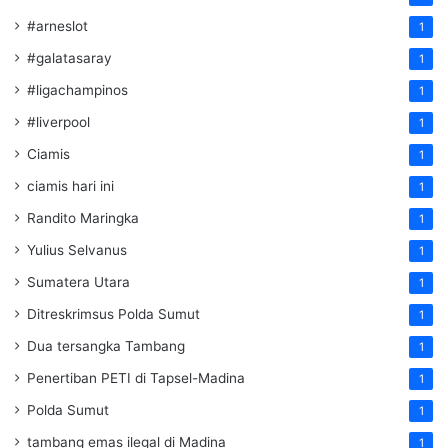
#arneslot
1
#galatasaray
1
#ligachampinos
1
#liverpool
1
Ciamis
1
ciamis hari ini
1
Randito Maringka
1
Yulius Selvanus
1
Sumatera Utara
1
Ditreskrimsus Polda Sumut
1
Dua tersangka Tambang
1
Penertiban PETI di Tapsel-Madina
1
Polda Sumut
1
tambang emas ilegal di Madina
1