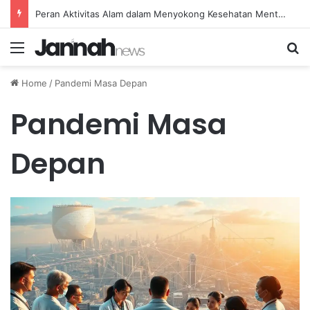
Peran Aktivitas Alam dalam Menyokong Kesehatan Mental dan Menenangkan Pikiran di Masa Sulit
Menu
Se
Home
/
Pandemi Masa Depan
Pandemi Masa
Depan