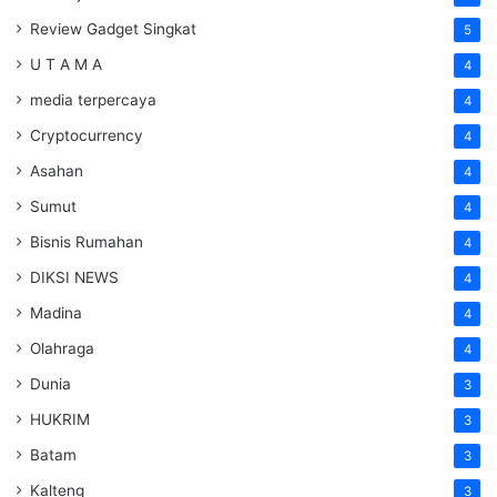
Review Gadget Singkat
5
U T A M A
4
media terpercaya
4
Cryptocurrency
4
Asahan
4
Sumut
4
Bisnis Rumahan
4
DIKSI NEWS
4
Madina
4
Olahraga
4
Dunia
3
HUKRIM
3
Batam
3
Kalteng
3