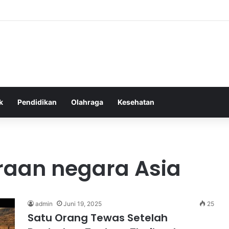
as Alam dalam Menyokong Kesehatan Mental dan Menenangkan Pikiran d
k
Pendidikan
Olahraga
Kesehatan
raan negara Asia
admin
Juni 19, 2025
25
Satu Orang Tewas Setelah