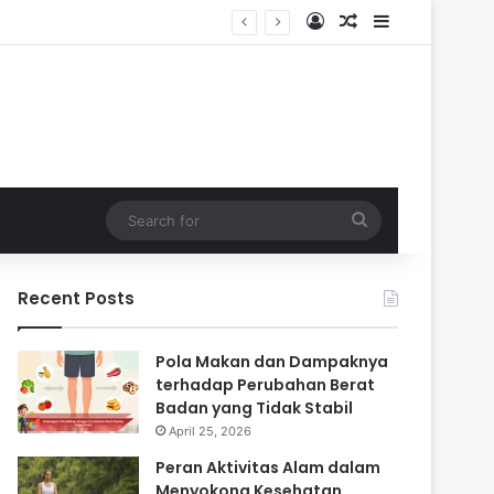
Log In
Random Article
Sidebar
i Masa Sulit
Search
for
Recent Posts
Pola Makan dan Dampaknya
terhadap Perubahan Berat
Badan yang Tidak Stabil
April 25, 2026
Peran Aktivitas Alam dalam
Menyokong Kesehatan