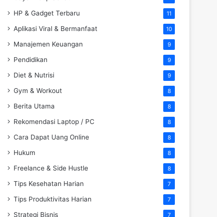
HP & Gadget Terbaru
11
Aplikasi Viral & Bermanfaat
10
Manajemen Keuangan
9
Pendidikan
9
Diet & Nutrisi
9
Gym & Workout
8
Berita Utama
8
Rekomendasi Laptop / PC
8
Cara Dapat Uang Online
8
Hukum
8
Freelance & Side Hustle
8
Tips Kesehatan Harian
7
Tips Produktivitas Harian
7
Strategi Bisnis
7