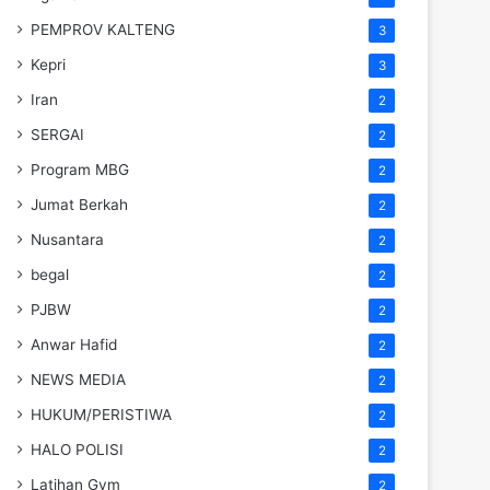
PEMPROV KALTENG
3
Kepri
3
Iran
2
SERGAI
2
Program MBG
2
Jumat Berkah
2
Nusantara
2
begal
2
PJBW
2
Anwar Hafid
2
NEWS MEDIA
2
HUKUM/PERISTIWA
2
HALO POLISI
2
Latihan Gym
2