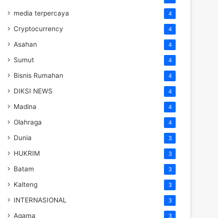
media terpercaya
4
Cryptocurrency
4
Asahan
4
Sumut
4
Bisnis Rumahan
4
DIKSI NEWS
4
Madina
4
Olahraga
4
Dunia
3
HUKRIM
3
Batam
3
Kalteng
3
INTERNASIONAL
3
Agama
3