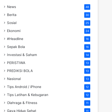
News
48
Berita
30
Sosial
25
Ekonomi
24
#Headline
16
Sepak Bola
16
Investasi & Saham
14
PERISTIWA
13
PREDIKSI BOLA
13
Nasional
13
Tips Android / iPhone
12
Tips Latihan & Kebugaran
12
Olahraga & Fitness
11
Gaya Hidup Sehat
11