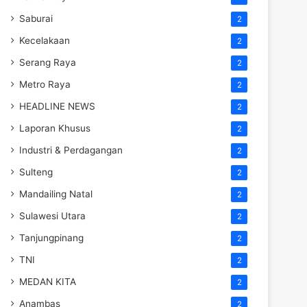
Saburai
2
Kecelakaan
2
Serang Raya
2
Metro Raya
2
HEADLINE NEWS
2
Laporan Khusus
2
Industri & Perdagangan
2
Sulteng
2
Mandailing Natal
2
Sulawesi Utara
2
Tanjungpinang
2
TNI
2
MEDAN KITA
2
Anambas
2