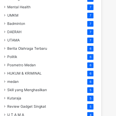
Mental Health
7
UMKM
7
Badminton
7
DAERAH
7
UTAMA
7
Berita Olahraga Terbaru
6
Politik
6
Posmetro Medan
6
HUKUM & KRIMINAL
6
medan
6
Skill yang Menghasilkan
5
Kutaraja
5
Review Gadget Singkat
5
U T A M A
4