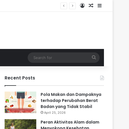
Log In
Random Article
Sidebar
i Masa Sulit
Search
for
Recent Posts
Pola Makan dan Dampaknya
terhadap Perubahan Berat
Badan yang Tidak Stabil
April 25, 2026
Peran Aktivitas Alam dalam
Menyokong Kesehatan