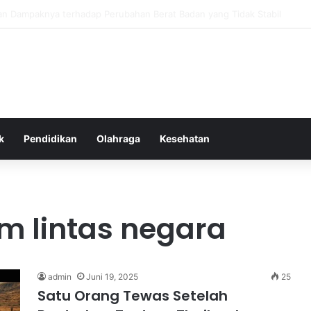
as Alam dalam Menyokong Kesehatan Mental dan Menenangkan Pikiran d
k
Pendidikan
Olahraga
Kesehatan
 lintas negara
admin
Juni 19, 2025
25
Satu Orang Tewas Setelah