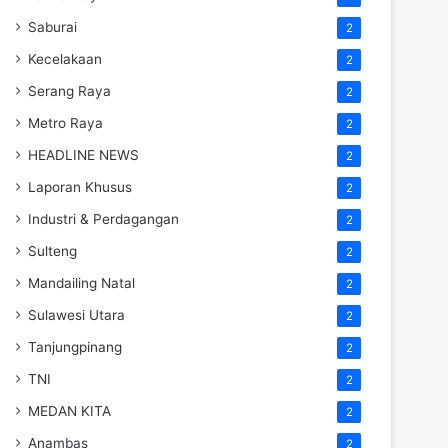
Saburai
2
Kecelakaan
2
Serang Raya
2
Metro Raya
2
HEADLINE NEWS
2
Laporan Khusus
2
Industri & Perdagangan
2
Sulteng
2
Mandailing Natal
2
Sulawesi Utara
2
Tanjungpinang
2
TNI
2
MEDAN KITA
2
Anambas
2