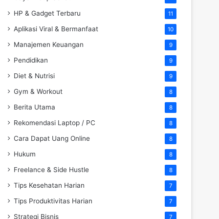
HP & Gadget Terbaru
11
Aplikasi Viral & Bermanfaat
10
Manajemen Keuangan
9
Pendidikan
9
Diet & Nutrisi
9
Gym & Workout
8
Berita Utama
8
Rekomendasi Laptop / PC
8
Cara Dapat Uang Online
8
Hukum
8
Freelance & Side Hustle
8
Tips Kesehatan Harian
7
Tips Produktivitas Harian
7
Strategi Bisnis
7