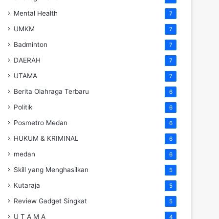
Mental Health
7
UMKM
7
Badminton
7
DAERAH
7
UTAMA
7
Berita Olahraga Terbaru
6
Politik
6
Posmetro Medan
6
HUKUM & KRIMINAL
6
medan
6
Skill yang Menghasilkan
5
Kutaraja
5
Review Gadget Singkat
5
U T A M A
4