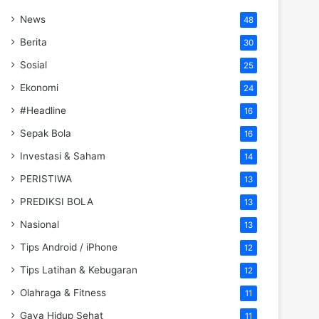
News
48
Berita
30
Sosial
25
Ekonomi
24
#Headline
16
Sepak Bola
16
Investasi & Saham
14
PERISTIWA
13
PREDIKSI BOLA
13
Nasional
13
Tips Android / iPhone
12
Tips Latihan & Kebugaran
12
Olahraga & Fitness
11
Gaya Hidup Sehat
11