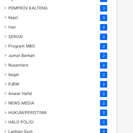
PEMPROV KALTENG
3
Kepri
3
Iran
2
SERGAI
2
Program MBG
2
Jumat Berkah
2
Nusantara
2
begal
2
PJBW
2
Anwar Hafid
2
NEWS MEDIA
2
HUKUM/PERISTIWA
2
HALO POLISI
2
Latihan Gym
2