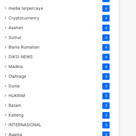
media terpercaya
4
Cryptocurrency
4
Asahan
4
Sumut
4
Bisnis Rumahan
4
DIKSI NEWS
4
Madina
4
Olahraga
4
Dunia
3
HUKRIM
3
Batam
3
Kalteng
3
INTERNASIONAL
3
Agama
3