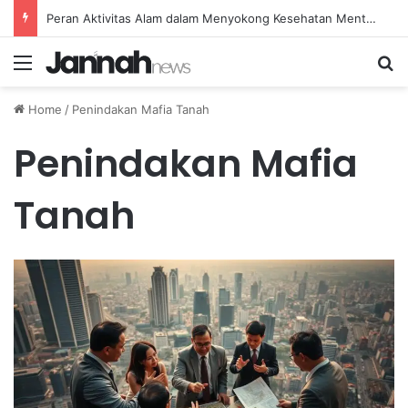
Peran Aktivitas Alam dalam Menyokong Kesehatan Mental dan Menenangkan Pikiran di Masa Sulit
Menu
Se
Home
/
Penindakan Mafia Tanah
Penindakan Mafia
Tanah