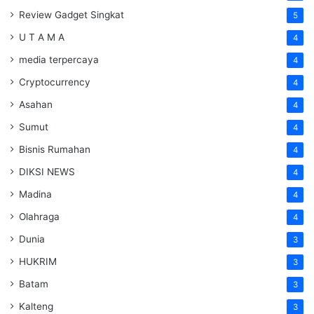
Review Gadget Singkat
5
U T A M A
4
media terpercaya
4
Cryptocurrency
4
Asahan
4
Sumut
4
Bisnis Rumahan
4
DIKSI NEWS
4
Madina
4
Olahraga
4
Dunia
3
HUKRIM
3
Batam
3
Kalteng
3