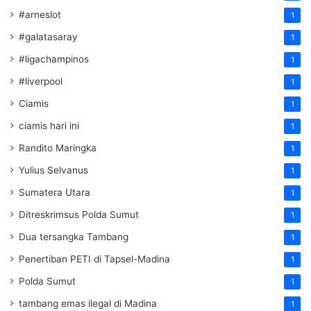
#arneslot
1
#galatasaray
1
#ligachampinos
1
#liverpool
1
Ciamis
1
ciamis hari ini
1
Randito Maringka
1
Yulius Selvanus
1
Sumatera Utara
1
Ditreskrimsus Polda Sumut
1
Dua tersangka Tambang
1
Penertiban PETI di Tapsel-Madina
1
Polda Sumut
1
tambang emas ilegal di Madina
1