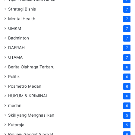
Strategi Bisnis
7
Mental Health
7
UMKM
7
Badminton
7
DAERAH
7
UTAMA
7
Berita Olahraga Terbaru
6
Politik
6
Posmetro Medan
6
HUKUM & KRIMINAL
6
medan
6
Skill yang Menghasilkan
5
Kutaraja
5
Review Gadget Singkat
5