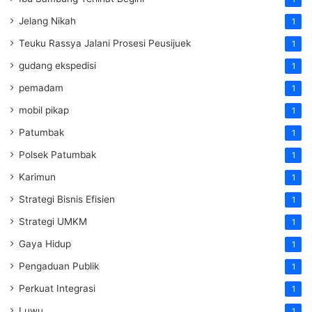
Jelang Nikah
1
Teuku Rassya Jalani Prosesi Peusijuek
1
gudang ekspedisi
1
pemadam
1
mobil pikap
1
Patumbak
1
Polsek Patumbak
1
Karimun
1
Strategi Bisnis Efisien
1
Strategi UMKM
1
Gaya Hidup
1
Pengaduan Publik
1
Perkuat Integrasi
1
Luwu
1