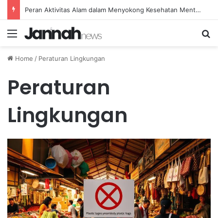
Peran Aktivitas Alam dalam Menyokong Kesehatan Mental dan Menenangkan Pikiran di Masa Sulit
Menu
Se
Home
/
Peraturan Lingkungan
Peraturan
Lingkungan