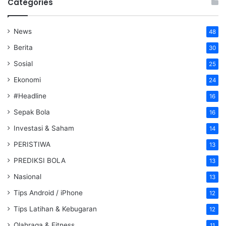
Categories
News
48
Berita
30
Sosial
25
Ekonomi
24
#Headline
16
Sepak Bola
16
Investasi & Saham
14
PERISTIWA
13
PREDIKSI BOLA
13
Nasional
13
Tips Android / iPhone
12
Tips Latihan & Kebugaran
12
Olahraga & Fitness
11