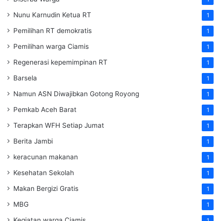
Nunu Karnudin Ketua RT
1
Pemilihan RT demokratis
1
Pemilihan warga Ciamis
1
Regenerasi kepemimpinan RT
1
Barsela
1
Namun ASN Diwajibkan Gotong Royong
1
Pemkab Aceh Barat
1
Terapkan WFH Setiap Jumat
1
Berita Jambi
1
keracunan makanan
1
Kesehatan Sekolah
1
Makan Bergizi Gratis
1
MBG
1
Kegiatan warga Ciamis
1