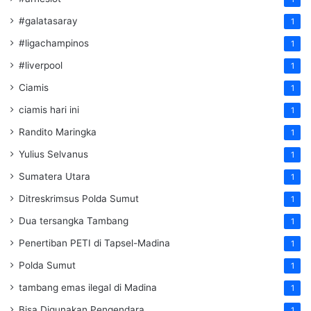
#galatasaray
1
#ligachampinos
1
#liverpool
1
Ciamis
1
ciamis hari ini
1
Randito Maringka
1
Yulius Selvanus
1
Sumatera Utara
1
Ditreskrimsus Polda Sumut
1
Dua tersangka Tambang
1
Penertiban PETI di Tapsel-Madina
1
Polda Sumut
1
tambang emas ilegal di Madina
1
Bisa Digunakan Pengendara
1