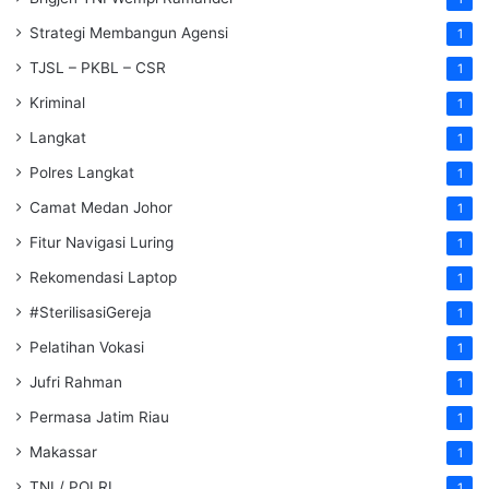
Strategi Membangun Agensi
1
TJSL – PKBL – CSR
1
Kriminal
1
Langkat
1
Polres Langkat
1
Camat Medan Johor
1
Fitur Navigasi Luring
1
Rekomendasi Laptop
1
#SterilisasiGereja
1
Pelatihan Vokasi
1
Jufri Rahman
1
Permasa Jatim Riau
1
Makassar
1
TNI / POLRI
1