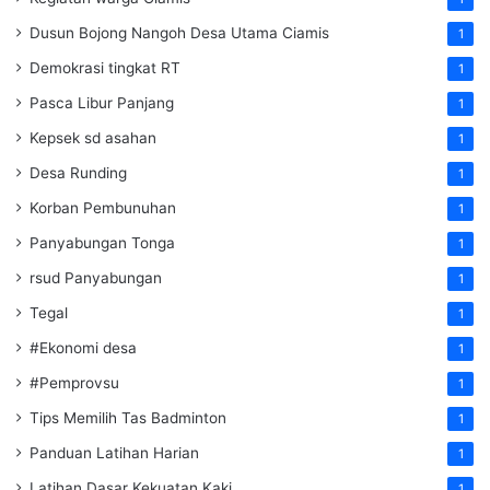
Dusun Bojong Nangoh Desa Utama Ciamis
1
Demokrasi tingkat RT
1
Pasca Libur Panjang
1
Kepsek sd asahan
1
Desa Runding
1
Korban Pembunuhan
1
Panyabungan Tonga
1
rsud Panyabungan
1
Tegal
1
#Ekonomi desa
1
#Pemprovsu
1
Tips Memilih Tas Badminton
1
Panduan Latihan Harian
1
Latihan Dasar Kekuatan Kaki
1