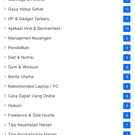
Gaya Hidup Sehat
11
HP & Gadget Terbaru
11
Aplikasi Viral & Bermanfaat
10
Manajemen Keuangan
9
Pendidikan
9
Diet & Nutrisi
9
Gym & Workout
8
Berita Utama
8
Rekomendasi Laptop / PC
8
Cara Dapat Uang Online
8
Hukum
8
Freelance & Side Hustle
8
Tips Kesehatan Harian
7
Tips Produktivitas Harian
7