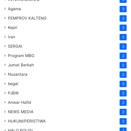
Agama
3
PEMPROV KALTENG
3
Kepri
3
Iran
2
SERGAI
2
Program MBG
2
Jumat Berkah
2
Nusantara
2
begal
2
PJBW
2
Anwar Hafid
2
NEWS MEDIA
2
HUKUM/PERISTIWA
2
HALO POLISI
2