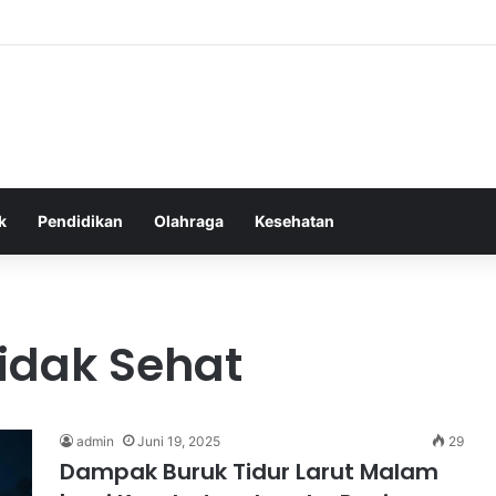
as Alam dalam Menyokong Kesehatan Mental dan Menenangkan Pikiran d
k
Pendidikan
Olahraga
Kesehatan
Tidak Sehat
admin
Juni 19, 2025
29
Dampak Buruk Tidur Larut Malam