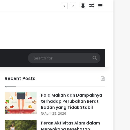
Log In
Random Article
Sidebar
i Masa Sulit
Search
for
Recent Posts
Pola Makan dan Dampaknya
terhadap Perubahan Berat
Badan yang Tidak Stabil
April 25, 2026
Peran Aktivitas Alam dalam
Menyokong Kesehatan