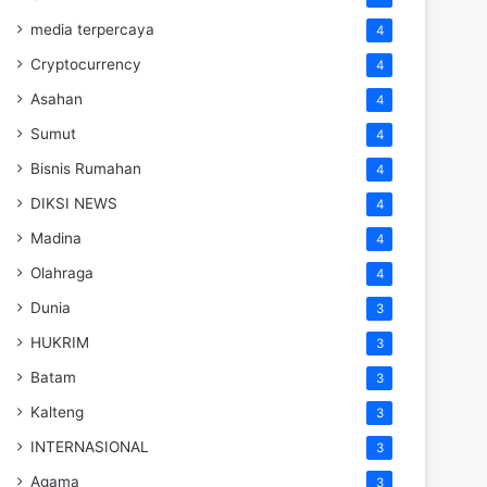
media terpercaya
4
Cryptocurrency
4
Asahan
4
Sumut
4
Bisnis Rumahan
4
DIKSI NEWS
4
Madina
4
Olahraga
4
Dunia
3
HUKRIM
3
Batam
3
Kalteng
3
INTERNASIONAL
3
Agama
3