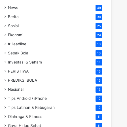
News
48
Berita
30
Sosial
25
Ekonomi
24
#Headline
16
Sepak Bola
16
Investasi & Saham
14
PERISTIWA
13
PREDIKSI BOLA
13
Nasional
13
Tips Android / iPhone
12
Tips Latihan & Kebugaran
12
Olahraga & Fitness
11
Gaya Hidup Sehat
11