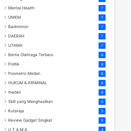
Mental Health
7
UMKM
7
Badminton
7
DAERAH
7
UTAMA
7
Berita Olahraga Terbaru
6
Politik
6
Posmetro Medan
6
HUKUM & KRIMINAL
6
medan
6
Skill yang Menghasilkan
5
Kutaraja
5
Review Gadget Singkat
5
U T A M A
4