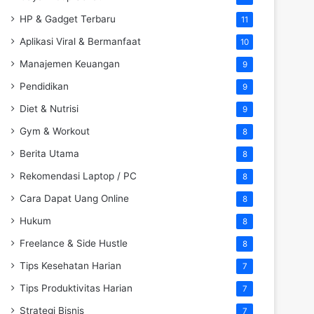
HP & Gadget Terbaru
11
Aplikasi Viral & Bermanfaat
10
Manajemen Keuangan
9
Pendidikan
9
Diet & Nutrisi
9
Gym & Workout
8
Berita Utama
8
Rekomendasi Laptop / PC
8
Cara Dapat Uang Online
8
Hukum
8
Freelance & Side Hustle
8
Tips Kesehatan Harian
7
Tips Produktivitas Harian
7
Strategi Bisnis
7