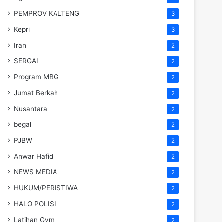
PEMPROV KALTENG
3
Kepri
3
Iran
2
SERGAI
2
Program MBG
2
Jumat Berkah
2
Nusantara
2
begal
2
PJBW
2
Anwar Hafid
2
NEWS MEDIA
2
HUKUM/PERISTIWA
2
HALO POLISI
2
Latihan Gym
2