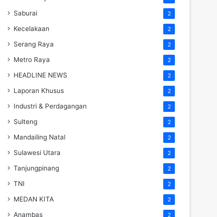
Saburai
2
Kecelakaan
2
Serang Raya
2
Metro Raya
2
HEADLINE NEWS
2
Laporan Khusus
2
Industri & Perdagangan
2
Sulteng
2
Mandailing Natal
2
Sulawesi Utara
2
Tanjungpinang
2
TNI
2
MEDAN KITA
2
Anambas
2