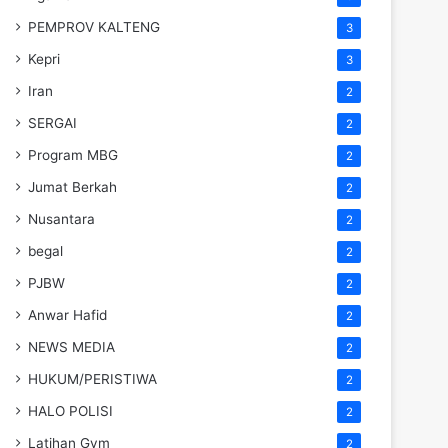
PEMPROV KALTENG
3
Kepri
3
Iran
2
SERGAI
2
Program MBG
2
Jumat Berkah
2
Nusantara
2
begal
2
PJBW
2
Anwar Hafid
2
NEWS MEDIA
2
HUKUM/PERISTIWA
2
HALO POLISI
2
Latihan Gym
2