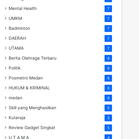
Mental Health
7
UMKM
7
Badminton
7
DAERAH
7
UTAMA
7
Berita Olahraga Terbaru
6
Politik
6
Posmetro Medan
6
HUKUM & KRIMINAL
6
medan
6
Skill yang Menghasilkan
5
Kutaraja
5
Review Gadget Singkat
5
U T A M A
4