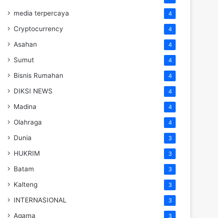
media terpercaya
4
Cryptocurrency
4
Asahan
4
Sumut
4
Bisnis Rumahan
4
DIKSI NEWS
4
Madina
4
Olahraga
4
Dunia
3
HUKRIM
3
Batam
3
Kalteng
3
INTERNASIONAL
3
Agama
3