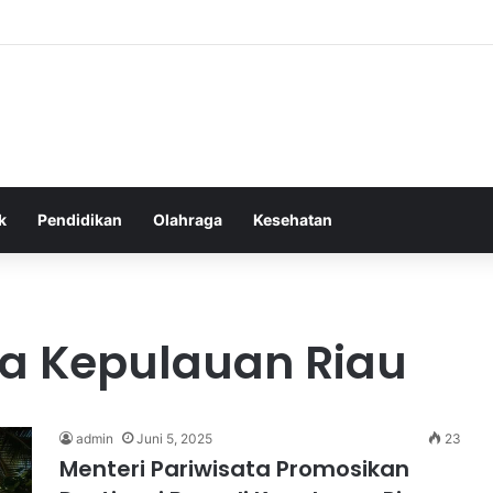
as Alam dalam Menyokong Kesehatan Mental dan Menenangkan Pikiran di
k
Pendidikan
Olahraga
Kesehatan
ta Kepulauan Riau
admin
Juni 5, 2025
23
Menteri Pariwisata Promosikan