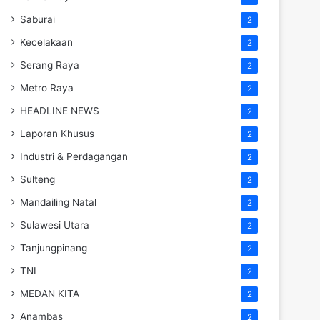
Saburai
2
Kecelakaan
2
Serang Raya
2
Metro Raya
2
HEADLINE NEWS
2
Laporan Khusus
2
Industri & Perdagangan
2
Sulteng
2
Mandailing Natal
2
Sulawesi Utara
2
Tanjungpinang
2
TNI
2
MEDAN KITA
2
Anambas
2