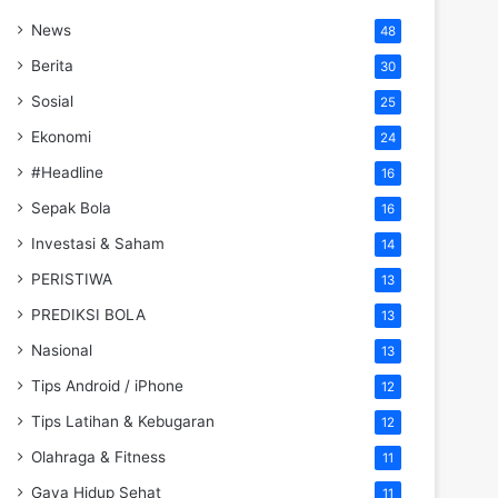
News
48
Berita
30
Sosial
25
Ekonomi
24
#Headline
16
Sepak Bola
16
Investasi & Saham
14
PERISTIWA
13
PREDIKSI BOLA
13
Nasional
13
Tips Android / iPhone
12
Tips Latihan & Kebugaran
12
Olahraga & Fitness
11
Gaya Hidup Sehat
11