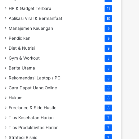
HP & Gadget Terbaru
11
Aplikasi Viral & Bermanfaat
10
Manajemen Keuangan
9
Pendidikan
9
Diet & Nutrisi
9
Gym & Workout
8
Berita Utama
8
Rekomendasi Laptop / PC
8
Cara Dapat Uang Online
8
Hukum
8
Freelance & Side Hustle
8
Tips Kesehatan Harian
7
Tips Produktivitas Harian
7
Strategi Bisnis
7