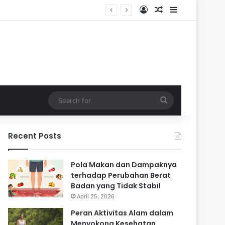
Log In
Random Article
Sidebar
 Masa Sulit
Search
for
Recent Posts
Pola Makan dan Dampaknya
terhadap Perubahan Berat
Badan yang Tidak Stabil
April 25, 2026
Peran Aktivitas Alam dalam
Menyokong Kesehatan