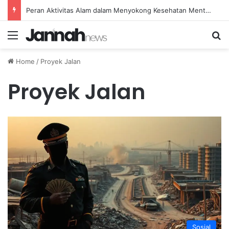
Peran Aktivitas Alam dalam Menyokong Kesehatan Mental dan Menenangkan Pikiran di Masa Sulit
Menu
Se
Home
/
Proyek Jalan
Proyek Jalan
Sosial