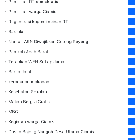
Pemilihan RT demokratis
1
Pemilihan warga Ciamis
1
Regenerasi kepemimpinan RT
1
Barsela
1
Namun ASN Diwajibkan Gotong Royong
1
Pemkab Aceh Barat
1
Terapkan WFH Setiap Jumat
1
Berita Jambi
1
keracunan makanan
1
Kesehatan Sekolah
1
Makan Bergizi Gratis
1
MBG
1
Kegiatan warga Ciamis
1
Dusun Bojong Nangoh Desa Utama Ciamis
1