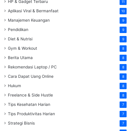
HP & Gadget Terbaru
11
Aplikasi Viral & Bermanfaat
10
Manajemen Keuangan
9
Pendidikan
9
Diet & Nutrisi
9
Gym & Workout
8
Berita Utama
8
Rekomendasi Laptop / PC
8
Cara Dapat Uang Online
8
Hukum
8
Freelance & Side Hustle
8
Tips Kesehatan Harian
7
Tips Produktivitas Harian
7
Strategi Bisnis
7