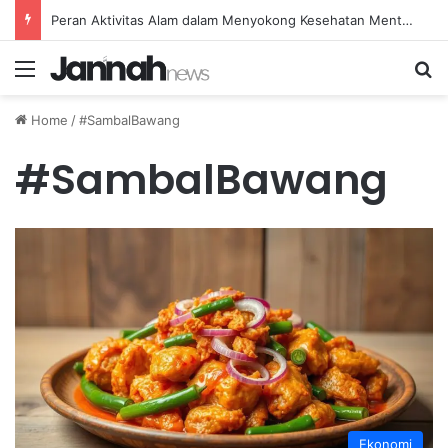
Peran Aktivitas Alam dalam Menyokong Kesehatan Mental dan Menenangkan Pikiran di Masa Sulit
Menu
Se
Home
/
#SambalBawang
#SambalBawang
Ekonomi