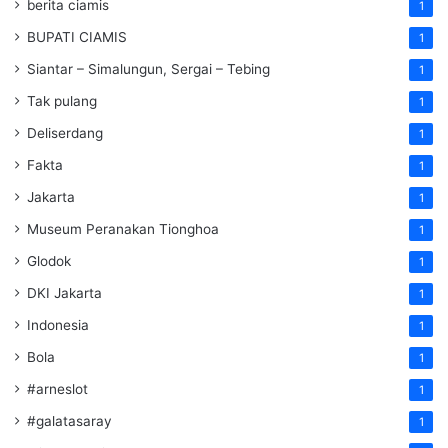
berita ciamis
1
BUPATI CIAMIS
1
Siantar – Simalungun, Sergai – Tebing
1
Tak pulang
1
Deliserdang
1
Fakta
1
Jakarta
1
Museum Peranakan Tionghoa
1
Glodok
1
DKI Jakarta
1
Indonesia
1
Bola
1
#arneslot
1
#galatasaray
1