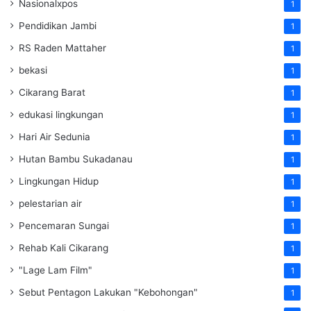
Nasionalxpos
1
Pendidikan Jambi
1
RS Raden Mattaher
1
bekasi
1
Cikarang Barat
1
edukasi lingkungan
1
Hari Air Sedunia
1
Hutan Bambu Sukadanau
1
Lingkungan Hidup
1
pelestarian air
1
Pencemaran Sungai
1
Rehab Kali Cikarang
1
"Lage Lam Film"
1
Sebut Pentagon Lakukan "Kebohongan"
1