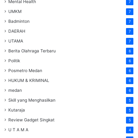
Mental Health
7
UMKM
7
Badminton
7
DAERAH
7
UTAMA
7
Berita Olahraga Terbaru
6
Politik
6
Posmetro Medan
6
HUKUM & KRIMINAL
6
medan
6
Skill yang Menghasilkan
5
Kutaraja
5
Review Gadget Singkat
5
U T A M A
4