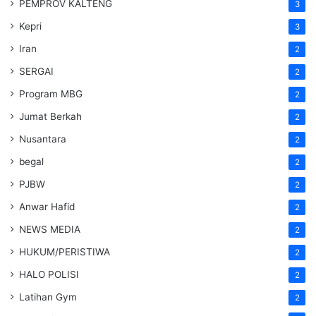
PEMPROV KALTENG
3
Kepri
3
Iran
2
SERGAI
2
Program MBG
2
Jumat Berkah
2
Nusantara
2
begal
2
PJBW
2
Anwar Hafid
2
NEWS MEDIA
2
HUKUM/PERISTIWA
2
HALO POLISI
2
Latihan Gym
2