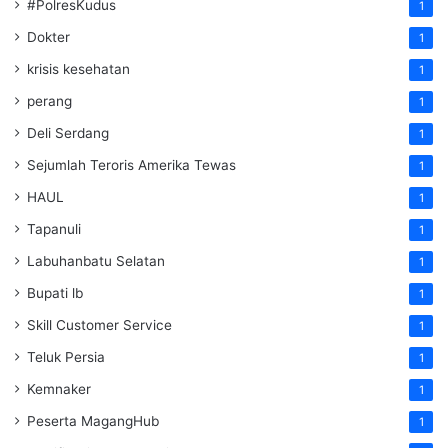
#PolresKudus
1
Dokter
1
krisis kesehatan
1
perang
1
Deli Serdang
1
Sejumlah Teroris Amerika Tewas
1
HAUL
1
Tapanuli
1
Labuhanbatu Selatan
1
Bupati lb
1
Skill Customer Service
1
Teluk Persia
1
Kemnaker
1
Peserta MagangHub
1