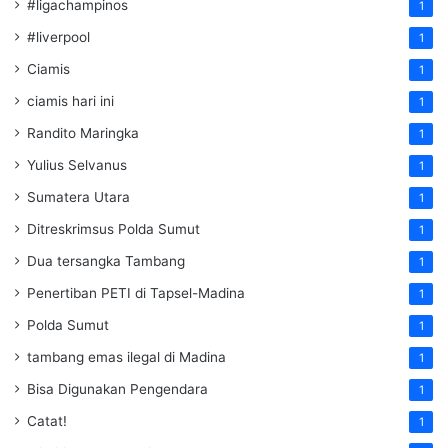
#ligachampinos
1
#liverpool
1
Ciamis
1
ciamis hari ini
1
Randito Maringka
1
Yulius Selvanus
1
Sumatera Utara
1
Ditreskrimsus Polda Sumut
1
Dua tersangka Tambang
1
Penertiban PETI di Tapsel-Madina
1
Polda Sumut
1
tambang emas ilegal di Madina
1
Bisa Digunakan Pengendara
1
Catat!
1