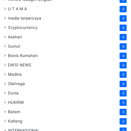
U T A M A
4
media terpercaya
4
Cryptocurrency
4
Asahan
4
Sumut
4
Bisnis Rumahan
4
DIKSI NEWS
4
Madina
4
Olahraga
4
Dunia
3
HUKRIM
3
Batam
3
Kalteng
3
INTERNASIONAL
3