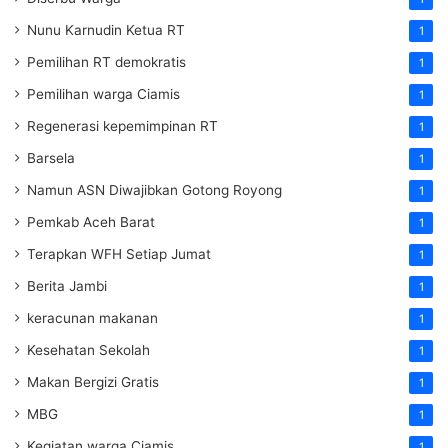
Nunu Karnudin Ketua RT
1
Pemilihan RT demokratis
1
Pemilihan warga Ciamis
1
Regenerasi kepemimpinan RT
1
Barsela
1
Namun ASN Diwajibkan Gotong Royong
1
Pemkab Aceh Barat
1
Terapkan WFH Setiap Jumat
1
Berita Jambi
1
keracunan makanan
1
Kesehatan Sekolah
1
Makan Bergizi Gratis
1
MBG
1
Kegiatan warga Ciamis
1