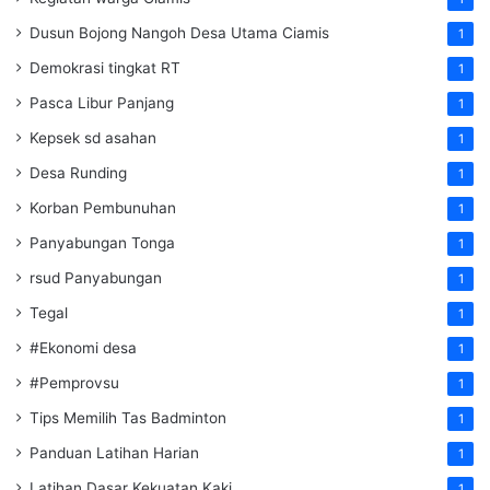
Dusun Bojong Nangoh Desa Utama Ciamis
1
Demokrasi tingkat RT
1
Pasca Libur Panjang
1
Kepsek sd asahan
1
Desa Runding
1
Korban Pembunuhan
1
Panyabungan Tonga
1
rsud Panyabungan
1
Tegal
1
#Ekonomi desa
1
#Pemprovsu
1
Tips Memilih Tas Badminton
1
Panduan Latihan Harian
1
Latihan Dasar Kekuatan Kaki
1