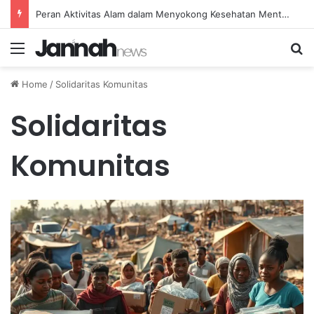
Peran Aktivitas Alam dalam Menyokong Kesehatan Mental dan Menenangkan Pikiran di Masa Sulit
Menu
Se
Home
/
Solidaritas Komunitas
Solidaritas
Komunitas