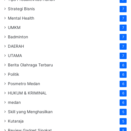
Strategi Bisnis
7
Mental Health
7
UMKM
7
Badminton
7
DAERAH
7
UTAMA
7
Berita Olahraga Terbaru
6
Politik
6
Posmetro Medan
6
HUKUM & KRIMINAL
6
medan
6
Skill yang Menghasilkan
5
Kutaraja
5
Review Gadget Singkat
5