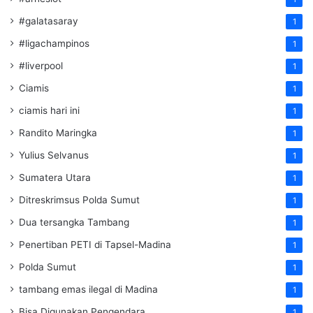
#galatasaray
1
#ligachampinos
1
#liverpool
1
Ciamis
1
ciamis hari ini
1
Randito Maringka
1
Yulius Selvanus
1
Sumatera Utara
1
Ditreskrimsus Polda Sumut
1
Dua tersangka Tambang
1
Penertiban PETI di Tapsel-Madina
1
Polda Sumut
1
tambang emas ilegal di Madina
1
Bisa Digunakan Pengendara
1