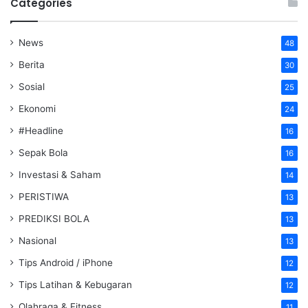
Categories
News
48
Berita
30
Sosial
25
Ekonomi
24
#Headline
16
Sepak Bola
16
Investasi & Saham
14
PERISTIWA
13
PREDIKSI BOLA
13
Nasional
13
Tips Android / iPhone
12
Tips Latihan & Kebugaran
12
Olahraga & Fitness
11