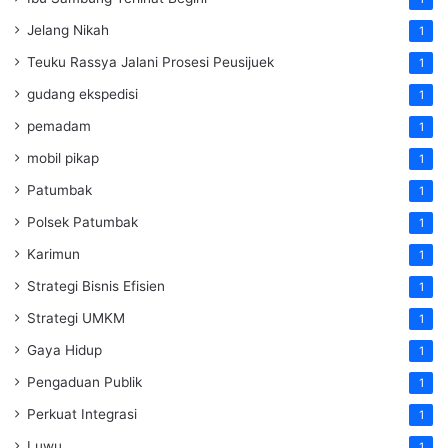
Jelang Nikah
1
Teuku Rassya Jalani Prosesi Peusijuek
1
gudang ekspedisi
1
pemadam
1
mobil pikap
1
Patumbak
1
Polsek Patumbak
1
Karimun
1
Strategi Bisnis Efisien
1
Strategi UMKM
1
Gaya Hidup
1
Pengaduan Publik
1
Perkuat Integrasi
1
Luwu
1