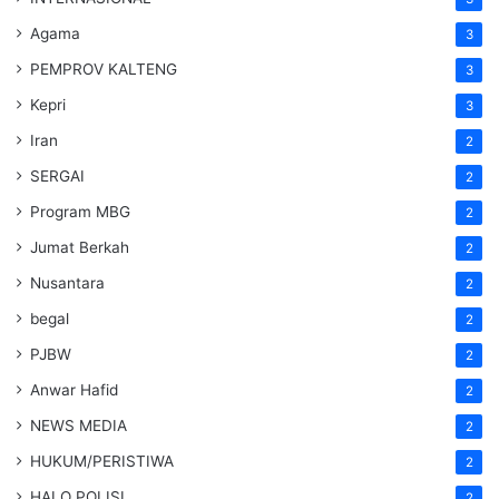
Agama
3
PEMPROV KALTENG
3
Kepri
3
Iran
2
SERGAI
2
Program MBG
2
Jumat Berkah
2
Nusantara
2
begal
2
PJBW
2
Anwar Hafid
2
NEWS MEDIA
2
HUKUM/PERISTIWA
2
HALO POLISI
2