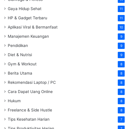
Gaya Hidup Sehat
11
HP & Gadget Terbaru
11
Aplikasi Viral & Bermanfaat
10
Manajemen Keuangan
9
Pendidikan
9
Diet & Nutrisi
9
Gym & Workout
8
Berita Utama
8
Rekomendasi Laptop / PC
8
Cara Dapat Uang Online
8
Hukum
8
Freelance & Side Hustle
8
Tips Kesehatan Harian
7
Tips Produktivitas Harian
7