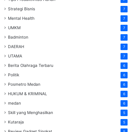
Strategi Bisnis
7
Mental Health
7
UMKM
7
Badminton
7
DAERAH
7
UTAMA
7
Berita Olahraga Terbaru
6
Politik
6
Posmetro Medan
6
HUKUM & KRIMINAL
6
medan
6
Skill yang Menghasilkan
5
Kutaraja
5
Review Gadget Singkat
5