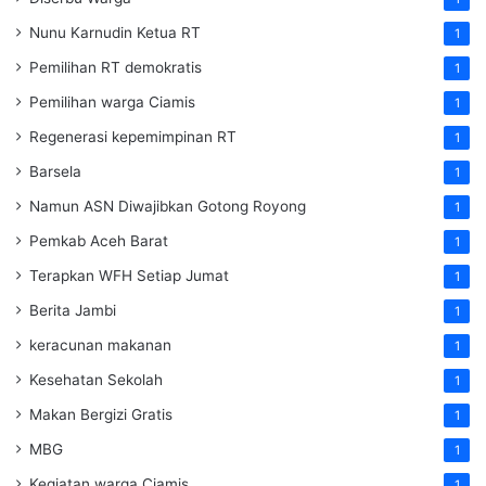
Nunu Karnudin Ketua RT
1
Pemilihan RT demokratis
1
Pemilihan warga Ciamis
1
Regenerasi kepemimpinan RT
1
Barsela
1
Namun ASN Diwajibkan Gotong Royong
1
Pemkab Aceh Barat
1
Terapkan WFH Setiap Jumat
1
Berita Jambi
1
keracunan makanan
1
Kesehatan Sekolah
1
Makan Bergizi Gratis
1
MBG
1
Kegiatan warga Ciamis
1