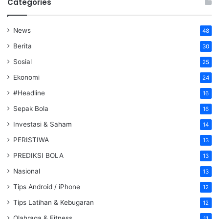
Categories
News
48
Berita
30
Sosial
25
Ekonomi
24
#Headline
16
Sepak Bola
16
Investasi & Saham
14
PERISTIWA
13
PREDIKSI BOLA
13
Nasional
13
Tips Android / iPhone
12
Tips Latihan & Kebugaran
12
Olahraga & Fitness
11