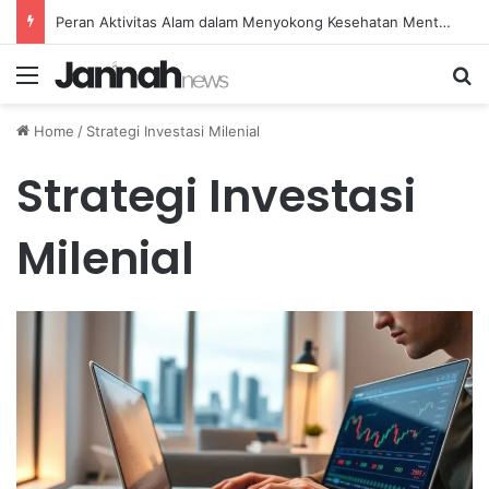
Peran Aktivitas Alam dalam Menyokong Kesehatan Mental dan Menenangkan Pikiran di Masa Sulit
Menu
Se
Home
/
Strategi Investasi Milenial
Strategi Investasi
Milenial