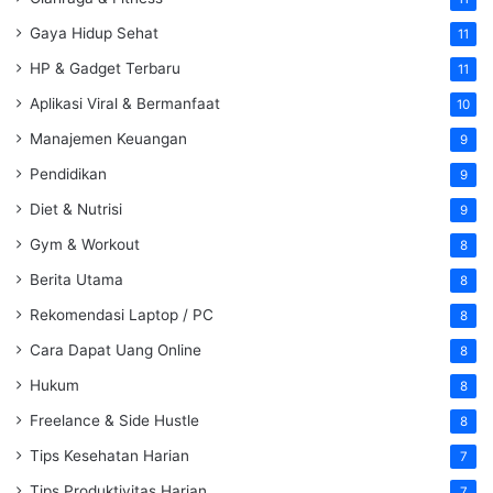
Gaya Hidup Sehat
11
HP & Gadget Terbaru
11
Aplikasi Viral & Bermanfaat
10
Manajemen Keuangan
9
Pendidikan
9
Diet & Nutrisi
9
Gym & Workout
8
Berita Utama
8
Rekomendasi Laptop / PC
8
Cara Dapat Uang Online
8
Hukum
8
Freelance & Side Hustle
8
Tips Kesehatan Harian
7
Tips Produktivitas Harian
7