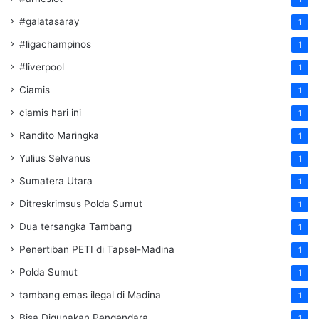
#galatasaray
1
#ligachampinos
1
#liverpool
1
Ciamis
1
ciamis hari ini
1
Randito Maringka
1
Yulius Selvanus
1
Sumatera Utara
1
Ditreskrimsus Polda Sumut
1
Dua tersangka Tambang
1
Penertiban PETI di Tapsel-Madina
1
Polda Sumut
1
tambang emas ilegal di Madina
1
Bisa Digunakan Pengendara
1