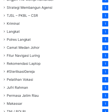
Strategi Membangun Agensi
1
TJSL – PKBL – CSR
1
Kriminal
1
Langkat
1
Polres Langkat
1
Camat Medan Johor
1
Fitur Navigasi Luring
1
Rekomendasi Laptop
1
#SterilisasiGereja
1
Pelatihan Vokasi
1
Jufri Rahman
1
Permasa Jatim Riau
1
Makassar
1
TNI / POLRI
1