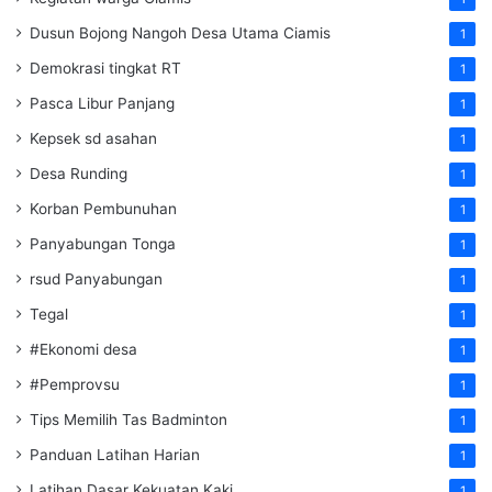
Dusun Bojong Nangoh Desa Utama Ciamis
1
Demokrasi tingkat RT
1
Pasca Libur Panjang
1
Kepsek sd asahan
1
Desa Runding
1
Korban Pembunuhan
1
Panyabungan Tonga
1
rsud Panyabungan
1
Tegal
1
#Ekonomi desa
1
#Pemprovsu
1
Tips Memilih Tas Badminton
1
Panduan Latihan Harian
1
Latihan Dasar Kekuatan Kaki
1