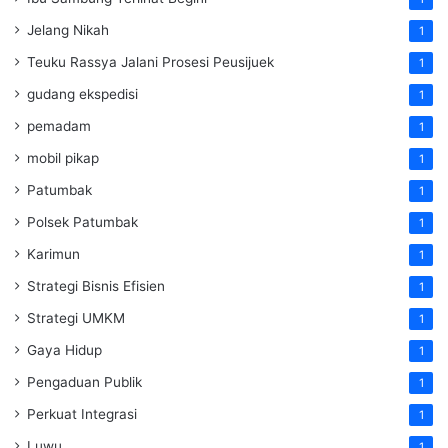
Jelang Nikah
1
Teuku Rassya Jalani Prosesi Peusijuek
1
gudang ekspedisi
1
pemadam
1
mobil pikap
1
Patumbak
1
Polsek Patumbak
1
Karimun
1
Strategi Bisnis Efisien
1
Strategi UMKM
1
Gaya Hidup
1
Pengaduan Publik
1
Perkuat Integrasi
1
Luwu
1