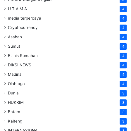
U T A M A
4
media terpercaya
4
Cryptocurrency
4
Asahan
4
Sumut
4
Bisnis Rumahan
4
DIKSI NEWS
4
Madina
4
Olahraga
4
Dunia
3
HUKRIM
3
Batam
3
Kalteng
3
INTERNASIONAL
3