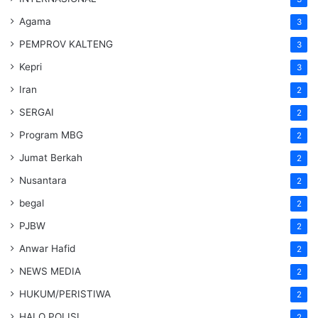
Agama
3
PEMPROV KALTENG
3
Kepri
3
Iran
2
SERGAI
2
Program MBG
2
Jumat Berkah
2
Nusantara
2
begal
2
PJBW
2
Anwar Hafid
2
NEWS MEDIA
2
HUKUM/PERISTIWA
2
HALO POLISI
2