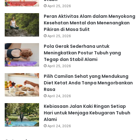
April 25, 2026
Peran Aktivitas Alam dalam Menyokong
Kesehatan Mental dan Menenangkan
Pikiran di Masa Sulit
April 25, 2026
Pola Gerak Sederhana untuk
Meningkatkan Postur Tubuh yang
Tegap dan Stabil Alami
April 25, 2026
Pilih Camilan Sehat yang Mendukung
Diet Ketat Anda Tanpa Mengorbankan
Rasa
April 24, 2026
Kebiasaan Jalan Kaki Ringan Setiap
Hari untuk Menjaga Kebugaran Tubuh
Alami
April 24, 2026