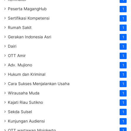
Peserta MagangHub
1
Sertifikasi Kompetensi
1
Rumah Sakit
1
Gerakan Indonesia Asri
1
Dairi
1
OTT Amir
1
Adv. Mujiono
1
Hukum dan Kriminal
1
Cara Sukses Menjalankan Usaha
1
Wirausaha Muda
1
Kajati Riau Sutikno
1
Sekda Sulsel
1
Kunjungan Audiensi
1
OTT wartawan Mojokerto
1