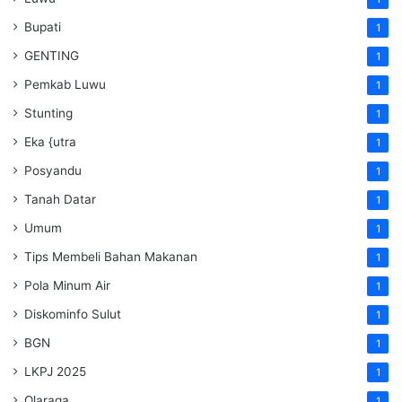
Bupati
1
GENTING
1
Pemkab Luwu
1
Stunting
1
Eka {utra
1
Posyandu
1
Tanah Datar
1
Umum
1
Tips Membeli Bahan Makanan
1
Pola Minum Air
1
Diskominfo Sulut
1
BGN
1
LKPJ 2025
1
Olaraga
1