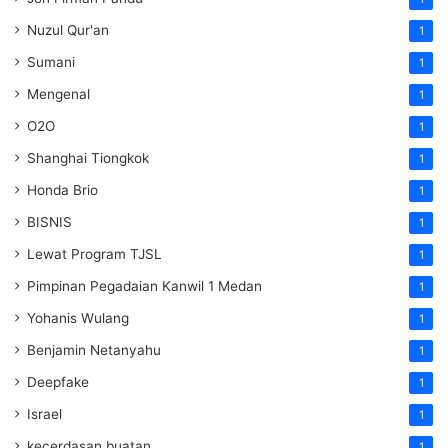
Nuzul Qur'an
1
Sumani
1
Mengenal
1
O2O
1
Shanghai Tiongkok
1
Honda Brio
1
BISNIS
1
Lewat Program TJSL
1
Pimpinan Pegadaian Kanwil 1 Medan
1
Yohanis Wulang
1
Benjamin Netanyahu
1
Deepfake
1
Israel
1
kecerdasan buatan
1