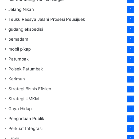
Jelang Nikah
1
Teuku Rassya Jalani Prosesi Peusijuek
1
gudang ekspedisi
1
pemadam
1
mobil pikap
1
Patumbak
1
Polsek Patumbak
1
Karimun
1
Strategi Bisnis Efisien
1
Strategi UMKM
1
Gaya Hidup
1
Pengaduan Publik
1
Perkuat Integrasi
1
Luwu
1