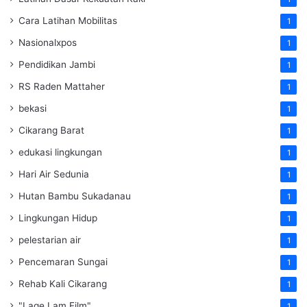
Cara Latihan Mobilitas
1
Nasionalxpos
1
Pendidikan Jambi
1
RS Raden Mattaher
1
bekasi
1
Cikarang Barat
1
edukasi lingkungan
1
Hari Air Sedunia
1
Hutan Bambu Sukadanau
1
Lingkungan Hidup
1
pelestarian air
1
Pencemaran Sungai
1
Rehab Kali Cikarang
1
"Lage Lam Film"
1