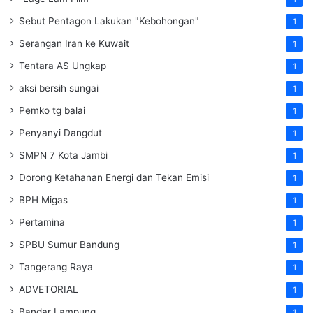
Sebut Pentagon Lakukan "Kebohongan"
1
Serangan Iran ke Kuwait
1
Tentara AS Ungkap
1
aksi bersih sungai
1
Pemko tg balai
1
Penyanyi Dangdut
1
SMPN 7 Kota Jambi
1
Dorong Ketahanan Energi dan Tekan Emisi
1
BPH Migas
1
Pertamina
1
SPBU Sumur Bandung
1
Tangerang Raya
1
ADVETORIAL
1
Bandar Lampung
1