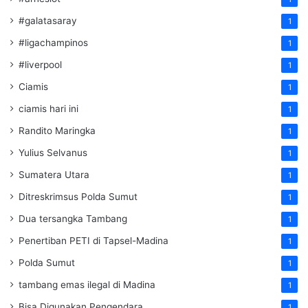
#galatasaray
1
#ligachampinos
1
#liverpool
1
Ciamis
1
ciamis hari ini
1
Randito Maringka
1
Yulius Selvanus
1
Sumatera Utara
1
Ditreskrimsus Polda Sumut
1
Dua tersangka Tambang
1
Penertiban PETI di Tapsel-Madina
1
Polda Sumut
1
tambang emas ilegal di Madina
1
Bisa Digunakan Pengendara
1