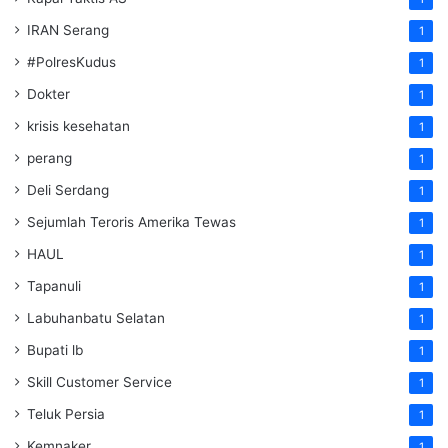
IRAN Serang
1
#PolresKudus
1
Dokter
1
krisis kesehatan
1
perang
1
Deli Serdang
1
Sejumlah Teroris Amerika Tewas
1
HAUL
1
Tapanuli
1
Labuhanbatu Selatan
1
Bupati lb
1
Skill Customer Service
1
Teluk Persia
1
Kemnaker
1