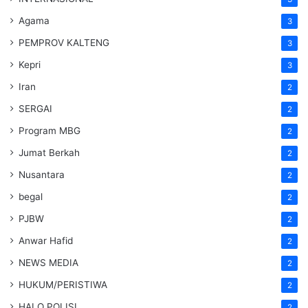
Agama
3
PEMPROV KALTENG
3
Kepri
3
Iran
2
SERGAI
2
Program MBG
2
Jumat Berkah
2
Nusantara
2
begal
2
PJBW
2
Anwar Hafid
2
NEWS MEDIA
2
HUKUM/PERISTIWA
2
HALO POLISI
2