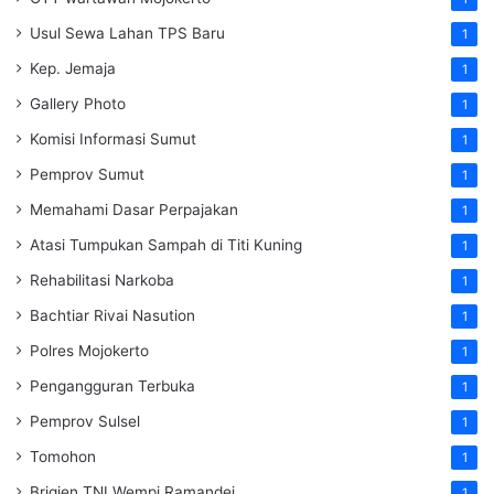
Usul Sewa Lahan TPS Baru
1
Kep. Jemaja
1
Gallery Photo
1
Komisi Informasi Sumut
1
Pemprov Sumut
1
Memahami Dasar Perpajakan
1
Atasi Tumpukan Sampah di Titi Kuning
1
Rehabilitasi Narkoba
1
Bachtiar Rivai Nasution
1
Polres Mojokerto
1
Pengangguran Terbuka
1
Pemprov Sulsel
1
Tomohon
1
Brigjen TNI Wempi Ramandei
1