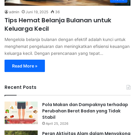
admin
Juni 19, 2025
36
Tips Hemat Belanja Bulanan untuk
Keluarga Kecil
Mengelola belanja bulanan dengan efektif adalah kunci untuk
menghemat pengeluaran dan meningkatkan efisiensi keuangan
keluarga kecil. Dengan perencanaan yang tepat…
Read More »
Recent Posts
Pola Makan dan Dampaknya terhadap
Perubahan Berat Badan yang Tidak
Stabil
April 25, 2026
Peran Aktivitas Alam dalam Menyokong