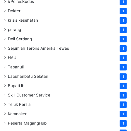
#PolresKudus
1
Dokter
1
krisis kesehatan
1
perang
1
Deli Serdang
1
Sejumlah Teroris Amerika Tewas
1
HAUL
1
Tapanuli
1
Labuhanbatu Selatan
1
Bupati lb
1
Skill Customer Service
1
Teluk Persia
1
Kemnaker
1
Peserta MagangHub
1