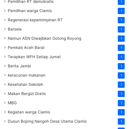
Pemilihan RT demokratis
1
Pemilihan warga Ciamis
1
Regenerasi kepemimpinan RT
1
Barsela
1
Namun ASN Diwajibkan Gotong Royong
1
Pemkab Aceh Barat
1
Terapkan WFH Setiap Jumat
1
Berita Jambi
1
keracunan makanan
1
Kesehatan Sekolah
1
Makan Bergizi Gratis
1
MBG
1
Kegiatan warga Ciamis
1
Dusun Bojong Nangoh Desa Utama Ciamis
1