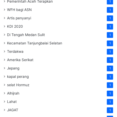
Pemerintah Aceh Terapkan
1
WFH bagi ASN
1
Artis penyanyi
1
KDI 2020
1
Di Tengah Medan Sulit
1
Kecamatan Tanjungbalai Selatan
1
Terdakwa
1
Amerika Serikat
1
Jepang
1
kapal perang
1
selat Hormuz
1
Alhijrah
1
Lahat
1
JAGAT
1