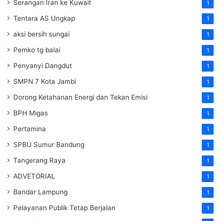
Serangan Iran ke Kuwait
1
Tentara AS Ungkap
1
aksi bersih sungai
1
Pemko tg balai
1
Penyanyi Dangdut
1
SMPN 7 Kota Jambi
1
Dorong Ketahanan Energi dan Tekan Emisi
1
BPH Migas
1
Pertamina
1
SPBU Sumur Bandung
1
Tangerang Raya
1
ADVETORIAL
1
Bandar Lampung
1
Pelayanan Publik Tetap Berjalan
1