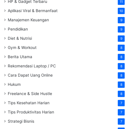
HP & Gadget Terbaru
11
Aplikasi Viral & Bermanfaat
10
Manajemen Keuangan
9
Pendidikan
9
Diet & Nutrisi
9
Gym & Workout
8
Berita Utama
8
Rekomendasi Laptop / PC
8
Cara Dapat Uang Online
8
Hukum
8
Freelance & Side Hustle
8
Tips Kesehatan Harian
7
Tips Produktivitas Harian
7
Strategi Bisnis
7