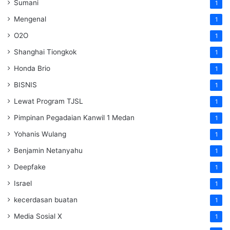
Sumani
1
Mengenal
1
O2O
1
Shanghai Tiongkok
1
Honda Brio
1
BISNIS
1
Lewat Program TJSL
1
Pimpinan Pegadaian Kanwil 1 Medan
1
Yohanis Wulang
1
Benjamin Netanyahu
1
Deepfake
1
Israel
1
kecerdasan buatan
1
Media Sosial X
1