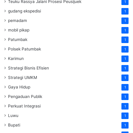
Teuku Rassya Jalani Prosesi Peusijuek
1
gudang ekspedisi
1
pemadam
1
mobil pikap
1
Patumbak
1
Polsek Patumbak
1
Karimun
1
Strategi Bisnis Efisien
1
Strategi UMKM
1
Gaya Hidup
1
Pengaduan Publik
1
Perkuat Integrasi
1
Luwu
1
Bupati
1