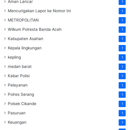
Aman Lancar
1
Mencurigakan Lapor ke Nomor Ini
1
METROPOLITAN
1
Wilkum Polresta Banda Aceh
1
Kabupaten Asahan
1
Kepala lingkungan
1
kepling
1
medan barat
1
Kabar Polisi
1
Pelayanan
1
Polres Serang
1
Polsek Cikande
1
Pasuruan
1
Keuangan
1