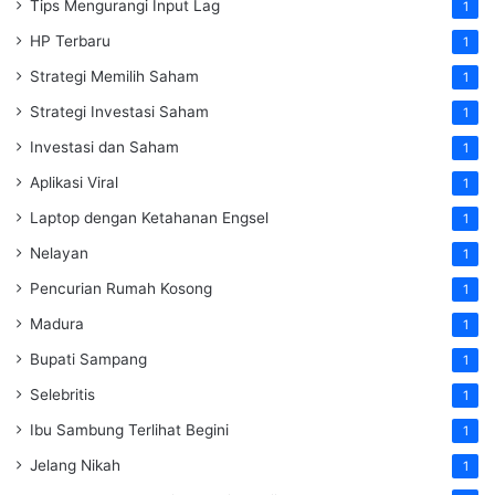
Tips Mengurangi Input Lag
1
HP Terbaru
1
Strategi Memilih Saham
1
Strategi Investasi Saham
1
Investasi dan Saham
1
Aplikasi Viral
1
Laptop dengan Ketahanan Engsel
1
Nelayan
1
Pencurian Rumah Kosong
1
Madura
1
Bupati Sampang
1
Selebritis
1
Ibu Sambung Terlihat Begini
1
Jelang Nikah
1