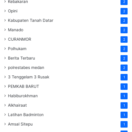
Kebakaran
2
Opini
2
Kabupaten Tanah Datar
2
Manado
2
CURANMOR
2
Polhukam
2
Berita Terbaru
2
polrestabes medan
2
3 Tenggelam 3 Rusak
1
PEMKAB BARUT
1
Habiburokhman
1
Alkhairaat
1
Latihan Badminton
1
Amsal Sitepu
1