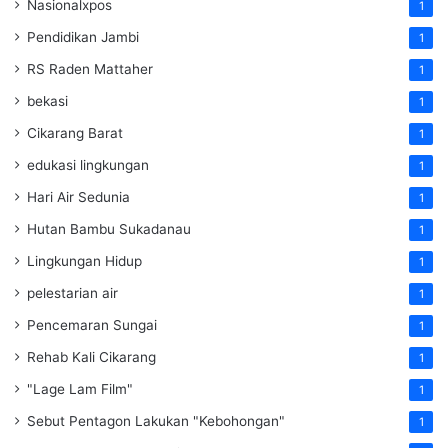
Nasionalxpos
1
Pendidikan Jambi
1
RS Raden Mattaher
1
bekasi
1
Cikarang Barat
1
edukasi lingkungan
1
Hari Air Sedunia
1
Hutan Bambu Sukadanau
1
Lingkungan Hidup
1
pelestarian air
1
Pencemaran Sungai
1
Rehab Kali Cikarang
1
"Lage Lam Film"
1
Sebut Pentagon Lakukan "Kebohongan"
1