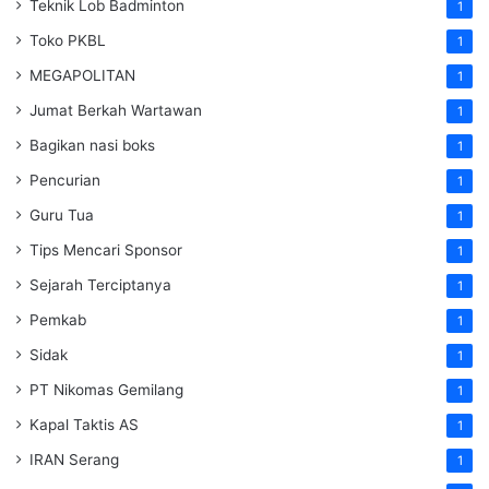
Teknik Lob Badminton
1
Toko PKBL
1
MEGAPOLITAN
1
Jumat Berkah Wartawan
1
Bagikan nasi boks
1
Pencurian
1
Guru Tua
1
Tips Mencari Sponsor
1
Sejarah Terciptanya
1
Pemkab
1
Sidak
1
PT Nikomas Gemilang
1
Kapal Taktis AS
1
IRAN Serang
1