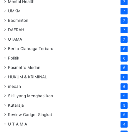
Mental Health
7
UMKM
7
Badminton
7
DAERAH
7
UTAMA
7
Berita Olahraga Terbaru
6
Politik
6
Posmetro Medan
6
HUKUM & KRIMINAL
6
medan
6
Skill yang Menghasilkan
5
Kutaraja
5
Review Gadget Singkat
5
U T A M A
4