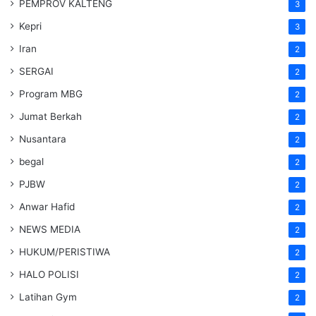
PEMPROV KALTENG
3
Kepri
3
Iran
2
SERGAI
2
Program MBG
2
Jumat Berkah
2
Nusantara
2
begal
2
PJBW
2
Anwar Hafid
2
NEWS MEDIA
2
HUKUM/PERISTIWA
2
HALO POLISI
2
Latihan Gym
2