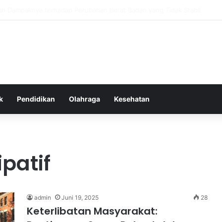
as Alam dalam Menyokong Kesehatan Mental dan Menenangkan Pikiran d
k
Pendidikan
Olahraga
Kesehatan
patif
admin
Juni 19, 2025
28
Keterlibatan Masyarakat: