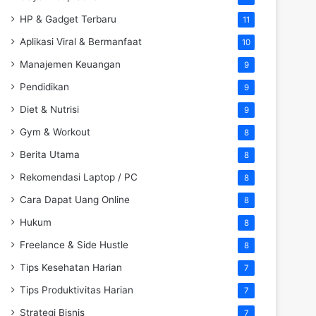
HP & Gadget Terbaru
11
Aplikasi Viral & Bermanfaat
10
Manajemen Keuangan
9
Pendidikan
9
Diet & Nutrisi
9
Gym & Workout
8
Berita Utama
8
Rekomendasi Laptop / PC
8
Cara Dapat Uang Online
8
Hukum
8
Freelance & Side Hustle
8
Tips Kesehatan Harian
7
Tips Produktivitas Harian
7
Strategi Bisnis
7