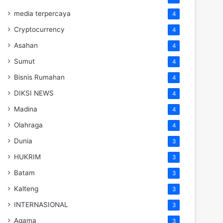
media terpercaya
4
Cryptocurrency
4
Asahan
4
Sumut
4
Bisnis Rumahan
4
DIKSI NEWS
4
Madina
4
Olahraga
4
Dunia
3
HUKRIM
3
Batam
3
Kalteng
3
INTERNASIONAL
3
Agama
3