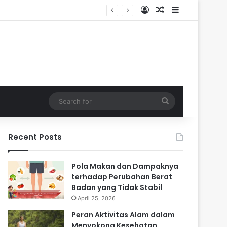
Log In
Random Article
Sidebar
i Masa Sulit
Search
for
Recent Posts
Pola Makan dan Dampaknya
terhadap Perubahan Berat
Badan yang Tidak Stabil
April 25, 2026
Peran Aktivitas Alam dalam
Menyokong Kesehatan