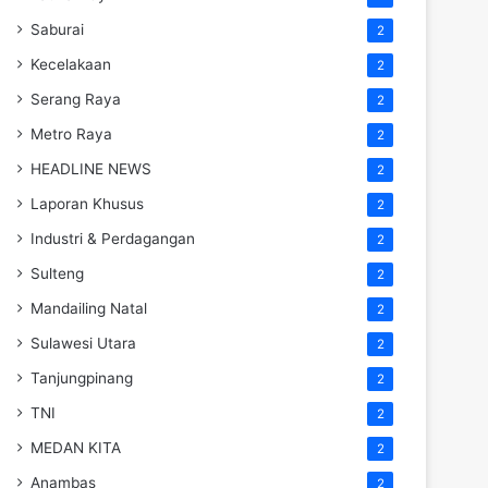
Saburai
2
Kecelakaan
2
Serang Raya
2
Metro Raya
2
HEADLINE NEWS
2
Laporan Khusus
2
Industri & Perdagangan
2
Sulteng
2
Mandailing Natal
2
Sulawesi Utara
2
Tanjungpinang
2
TNI
2
MEDAN KITA
2
Anambas
2