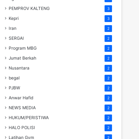
PEMPROV KALTENG
3
Kepri
3
Iran
2
SERGAI
2
Program MBG
2
Jumat Berkah
2
Nusantara
2
begal
2
PJBW
2
Anwar Hafid
2
NEWS MEDIA
2
HUKUM/PERISTIWA
2
HALO POLISI
2
Latihan Gym
2