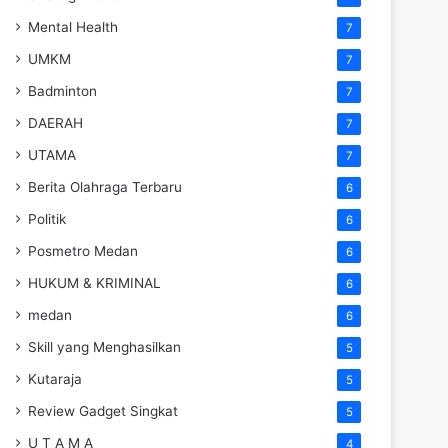
Mental Health
7
UMKM
7
Badminton
7
DAERAH
7
UTAMA
7
Berita Olahraga Terbaru
6
Politik
6
Posmetro Medan
6
HUKUM & KRIMINAL
6
medan
6
Skill yang Menghasilkan
5
Kutaraja
5
Review Gadget Singkat
5
U T A M A
4