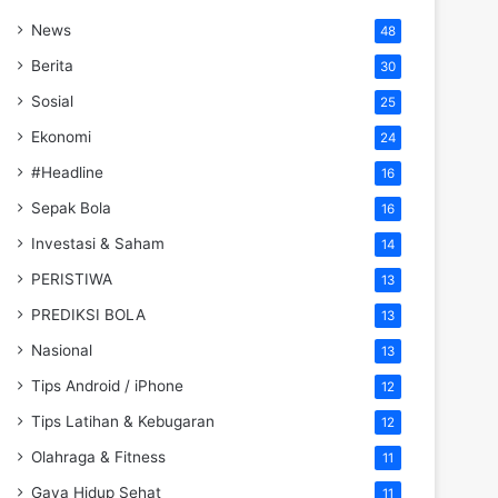
News
48
Berita
30
Sosial
25
Ekonomi
24
#Headline
16
Sepak Bola
16
Investasi & Saham
14
PERISTIWA
13
PREDIKSI BOLA
13
Nasional
13
Tips Android / iPhone
12
Tips Latihan & Kebugaran
12
Olahraga & Fitness
11
Gaya Hidup Sehat
11