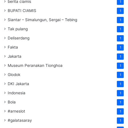
berita ciamis
1
BUPATI CIAMIS
1
Siantar – Simalungun, Sergai – Tebing
1
Tak pulang
1
Deliserdang
1
Fakta
1
Jakarta
1
Museum Peranakan Tionghoa
1
Glodok
1
DKI Jakarta
1
Indonesia
1
Bola
1
#arneslot
1
#galatasaray
1