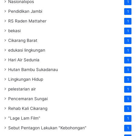
Nasionalxpos
1
Pendidikan Jambi
1
RS Raden Mattaher
1
bekasi
1
Cikarang Barat
1
edukasi lingkungan
1
Hari Air Sedunia
1
Hutan Bambu Sukadanau
1
Lingkungan Hidup
1
pelestarian air
1
Pencemaran Sungai
1
Rehab Kali Cikarang
1
"Lage Lam Film"
1
Sebut Pentagon Lakukan "Kebohongan"
1