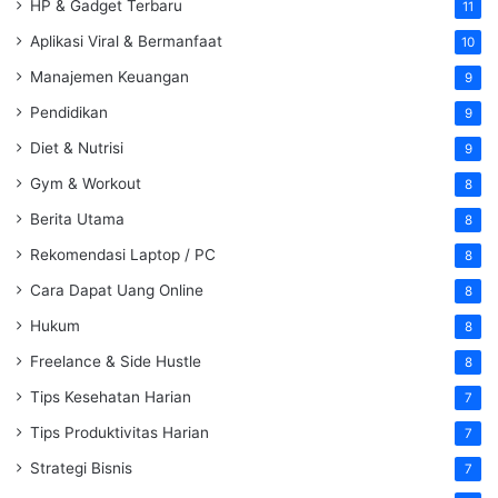
HP & Gadget Terbaru
11
Aplikasi Viral & Bermanfaat
10
Manajemen Keuangan
9
Pendidikan
9
Diet & Nutrisi
9
Gym & Workout
8
Berita Utama
8
Rekomendasi Laptop / PC
8
Cara Dapat Uang Online
8
Hukum
8
Freelance & Side Hustle
8
Tips Kesehatan Harian
7
Tips Produktivitas Harian
7
Strategi Bisnis
7