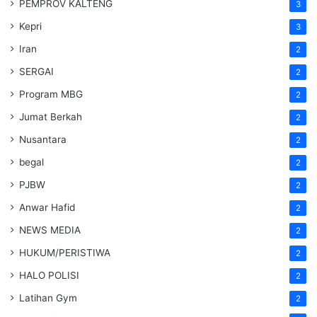
PEMPROV KALTENG
3
Kepri
3
Iran
2
SERGAI
2
Program MBG
2
Jumat Berkah
2
Nusantara
2
begal
2
PJBW
2
Anwar Hafid
2
NEWS MEDIA
2
HUKUM/PERISTIWA
2
HALO POLISI
2
Latihan Gym
2