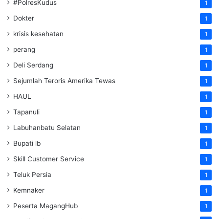
#PolresKudus
1
Dokter
1
krisis kesehatan
1
perang
1
Deli Serdang
1
Sejumlah Teroris Amerika Tewas
1
HAUL
1
Tapanuli
1
Labuhanbatu Selatan
1
Bupati lb
1
Skill Customer Service
1
Teluk Persia
1
Kemnaker
1
Peserta MagangHub
1