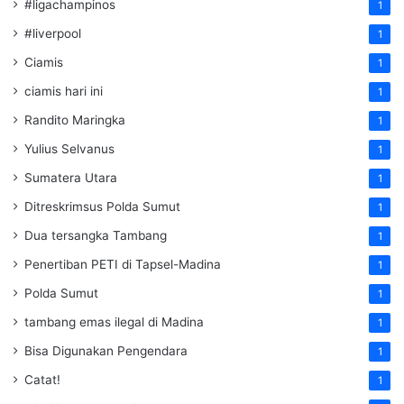
#ligachampinos
1
#liverpool
1
Ciamis
1
ciamis hari ini
1
Randito Maringka
1
Yulius Selvanus
1
Sumatera Utara
1
Ditreskrimsus Polda Sumut
1
Dua tersangka Tambang
1
Penertiban PETI di Tapsel-Madina
1
Polda Sumut
1
tambang emas ilegal di Madina
1
Bisa Digunakan Pengendara
1
Catat!
1