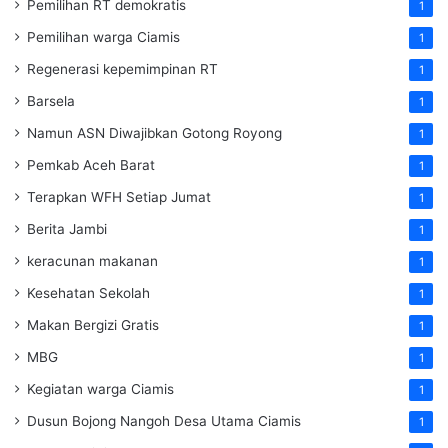
Pemilihan RT demokratis
1
Pemilihan warga Ciamis
1
Regenerasi kepemimpinan RT
1
Barsela
1
Namun ASN Diwajibkan Gotong Royong
1
Pemkab Aceh Barat
1
Terapkan WFH Setiap Jumat
1
Berita Jambi
1
keracunan makanan
1
Kesehatan Sekolah
1
Makan Bergizi Gratis
1
MBG
1
Kegiatan warga Ciamis
1
Dusun Bojong Nangoh Desa Utama Ciamis
1