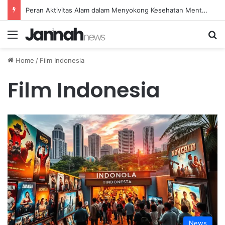
Peran Aktivitas Alam dalam Menyokong Kesehatan Mental dan Menenangkan Pikiran di Masa Sulit
Menu
Se
Home
/
Film Indonesia
Film Indonesia
News