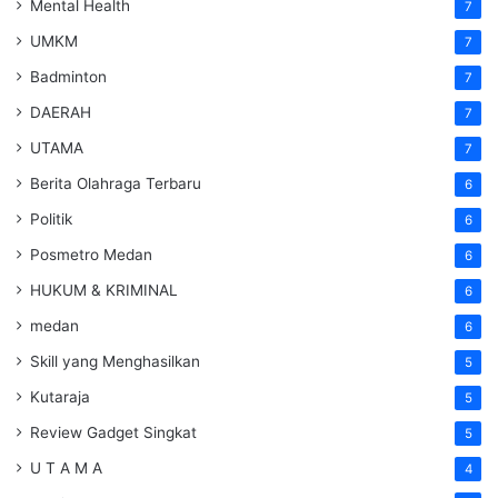
Mental Health
7
UMKM
7
Badminton
7
DAERAH
7
UTAMA
7
Berita Olahraga Terbaru
6
Politik
6
Posmetro Medan
6
HUKUM & KRIMINAL
6
medan
6
Skill yang Menghasilkan
5
Kutaraja
5
Review Gadget Singkat
5
U T A M A
4