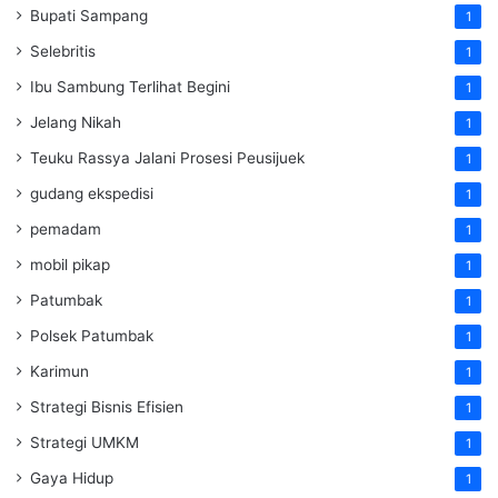
Bupati Sampang
1
Selebritis
1
Ibu Sambung Terlihat Begini
1
Jelang Nikah
1
Teuku Rassya Jalani Prosesi Peusijuek
1
gudang ekspedisi
1
pemadam
1
mobil pikap
1
Patumbak
1
Polsek Patumbak
1
Karimun
1
Strategi Bisnis Efisien
1
Strategi UMKM
1
Gaya Hidup
1