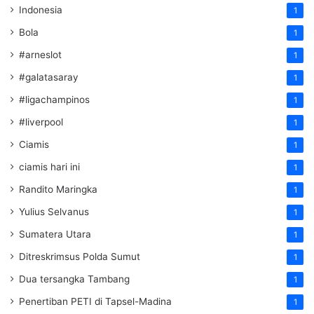
Indonesia
1
Bola
1
#arneslot
1
#galatasaray
1
#ligachampinos
1
#liverpool
1
Ciamis
1
ciamis hari ini
1
Randito Maringka
1
Yulius Selvanus
1
Sumatera Utara
1
Ditreskrimsus Polda Sumut
1
Dua tersangka Tambang
1
Penertiban PETI di Tapsel-Madina
1