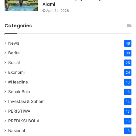
Alami
April 24, 2026
Categories
News
48
Berita
30
Sosial
25
Ekonomi
24
#Headline
16
Sepak Bola
16
Investasi & Saham
14
PERISTIWA
13
PREDIKSI BOLA
13
Nasional
13