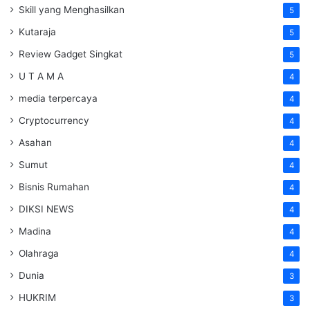
Skill yang Menghasilkan
5
Kutaraja
5
Review Gadget Singkat
5
U T A M A
4
media terpercaya
4
Cryptocurrency
4
Asahan
4
Sumut
4
Bisnis Rumahan
4
DIKSI NEWS
4
Madina
4
Olahraga
4
Dunia
3
HUKRIM
3