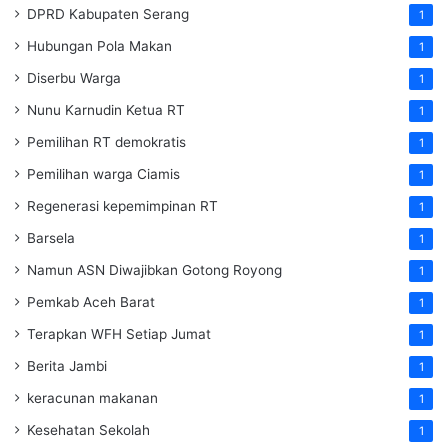
DPRD Kabupaten Serang
1
Hubungan Pola Makan
1
Diserbu Warga
1
Nunu Karnudin Ketua RT
1
Pemilihan RT demokratis
1
Pemilihan warga Ciamis
1
Regenerasi kepemimpinan RT
1
Barsela
1
Namun ASN Diwajibkan Gotong Royong
1
Pemkab Aceh Barat
1
Terapkan WFH Setiap Jumat
1
Berita Jambi
1
keracunan makanan
1
Kesehatan Sekolah
1