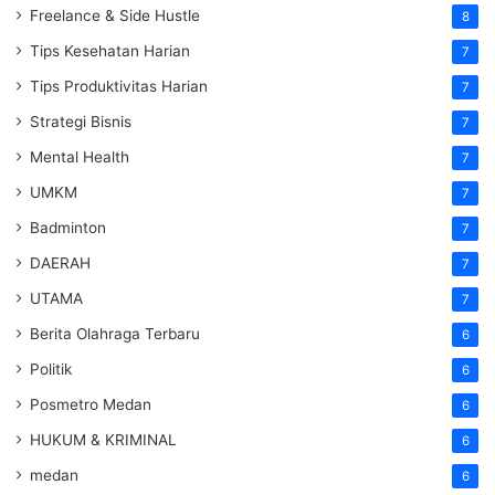
Freelance & Side Hustle
8
Tips Kesehatan Harian
7
Tips Produktivitas Harian
7
Strategi Bisnis
7
Mental Health
7
UMKM
7
Badminton
7
DAERAH
7
UTAMA
7
Berita Olahraga Terbaru
6
Politik
6
Posmetro Medan
6
HUKUM & KRIMINAL
6
medan
6