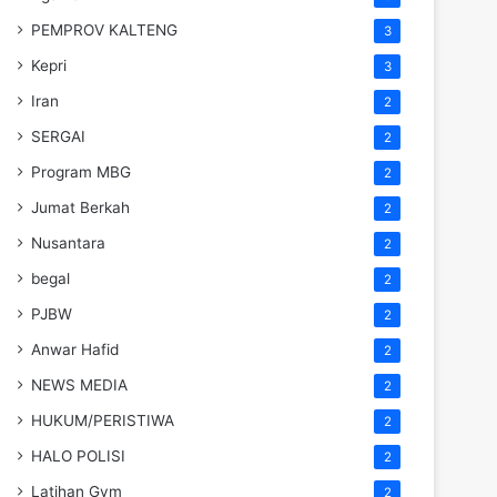
PEMPROV KALTENG
3
Kepri
3
Iran
2
SERGAI
2
Program MBG
2
Jumat Berkah
2
Nusantara
2
begal
2
PJBW
2
Anwar Hafid
2
NEWS MEDIA
2
HUKUM/PERISTIWA
2
HALO POLISI
2
Latihan Gym
2