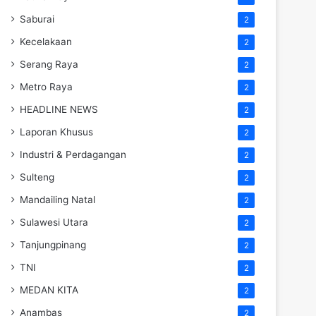
Saburai
2
Kecelakaan
2
Serang Raya
2
Metro Raya
2
HEADLINE NEWS
2
Laporan Khusus
2
Industri & Perdagangan
2
Sulteng
2
Mandailing Natal
2
Sulawesi Utara
2
Tanjungpinang
2
TNI
2
MEDAN KITA
2
Anambas
2