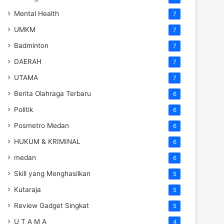
Mental Health
7
UMKM
7
Badminton
7
DAERAH
7
UTAMA
7
Berita Olahraga Terbaru
6
Politik
6
Posmetro Medan
6
HUKUM & KRIMINAL
6
medan
6
Skill yang Menghasilkan
5
Kutaraja
5
Review Gadget Singkat
5
U T A M A
4