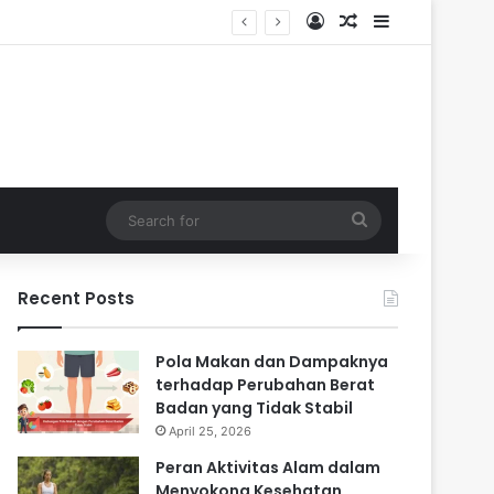
Log In
Random Article
Sidebar
 Masa Sulit
Search
for
Recent Posts
Pola Makan dan Dampaknya
terhadap Perubahan Berat
Badan yang Tidak Stabil
April 25, 2026
Peran Aktivitas Alam dalam
Menyokong Kesehatan