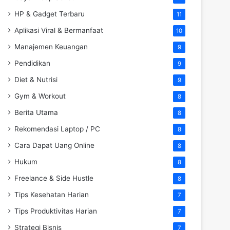
HP & Gadget Terbaru
11
Aplikasi Viral & Bermanfaat
10
Manajemen Keuangan
9
Pendidikan
9
Diet & Nutrisi
9
Gym & Workout
8
Berita Utama
8
Rekomendasi Laptop / PC
8
Cara Dapat Uang Online
8
Hukum
8
Freelance & Side Hustle
8
Tips Kesehatan Harian
7
Tips Produktivitas Harian
7
Strategi Bisnis
7