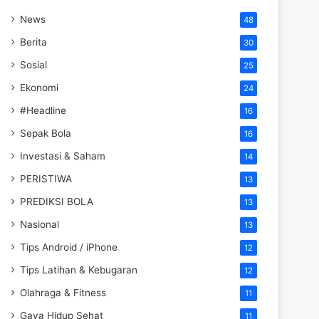
News
48
Berita
30
Sosial
25
Ekonomi
24
#Headline
16
Sepak Bola
16
Investasi & Saham
14
PERISTIWA
13
PREDIKSI BOLA
13
Nasional
13
Tips Android / iPhone
12
Tips Latihan & Kebugaran
12
Olahraga & Fitness
11
Gaya Hidup Sehat
11