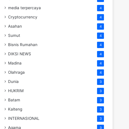
media terpercaya
4
Cryptocurrency
4
Asahan
4
Sumut
4
Bisnis Rumahan
4
DIKSI NEWS
4
Madina
4
Olahraga
4
Dunia
3
HUKRIM
3
Batam
3
Kalteng
3
INTERNASIONAL
3
Agama
3