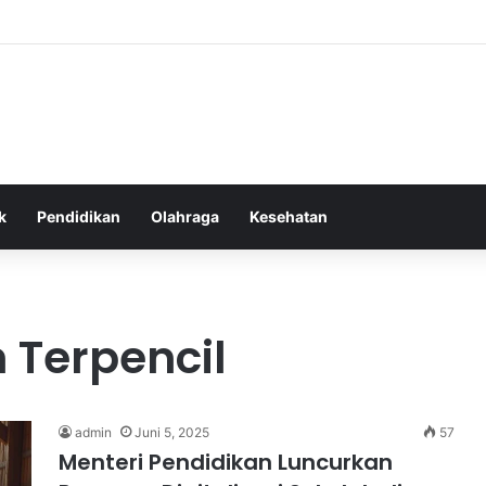
as Alam dalam Menyokong Kesehatan Mental dan Menenangkan Pikiran di
k
Pendidikan
Olahraga
Kesehatan
 Terpencil
admin
Juni 5, 2025
57
Menteri Pendidikan Luncurkan