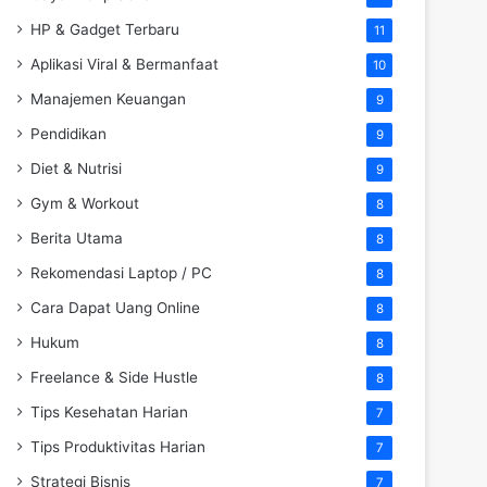
HP & Gadget Terbaru
11
Aplikasi Viral & Bermanfaat
10
Manajemen Keuangan
9
Pendidikan
9
Diet & Nutrisi
9
Gym & Workout
8
Berita Utama
8
Rekomendasi Laptop / PC
8
Cara Dapat Uang Online
8
Hukum
8
Freelance & Side Hustle
8
Tips Kesehatan Harian
7
Tips Produktivitas Harian
7
Strategi Bisnis
7