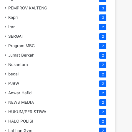
PEMPROV KALTENG
3
Kepri
3
Iran
2
SERGAI
2
Program MBG
2
Jumat Berkah
2
Nusantara
2
begal
2
PJBW
2
Anwar Hafid
2
NEWS MEDIA
2
HUKUM/PERISTIWA
2
HALO POLISI
2
Latihan Gym
2