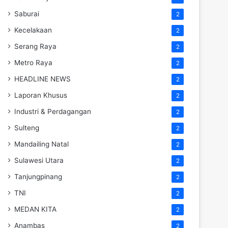
Saburai
2
Kecelakaan
2
Serang Raya
2
Metro Raya
2
HEADLINE NEWS
2
Laporan Khusus
2
Industri & Perdagangan
2
Sulteng
2
Mandailing Natal
2
Sulawesi Utara
2
Tanjungpinang
2
TNI
2
MEDAN KITA
2
Anambas
2