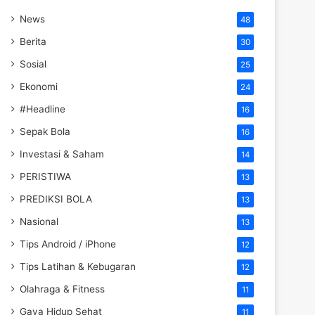
News
48
Berita
30
Sosial
25
Ekonomi
24
#Headline
16
Sepak Bola
16
Investasi & Saham
14
PERISTIWA
13
PREDIKSI BOLA
13
Nasional
13
Tips Android / iPhone
12
Tips Latihan & Kebugaran
12
Olahraga & Fitness
11
Gaya Hidup Sehat
11