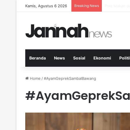
Kamis, Agustus 6 2026
Breaking News
Peran Aktivit
Beranda
News
Sosial
Ekonomi
Politi
Home
/
#AyamGeprekSambalBawang
#AyamGeprekS