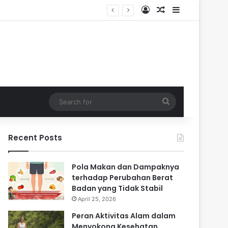
Log In
Random Article
Sidebar
i Masa Sulit
Search
for
Recent Posts
Pola Makan dan Dampaknya
terhadap Perubahan Berat
Badan yang Tidak Stabil
April 25, 2026
Peran Aktivitas Alam dalam
Menyokong Kesehatan