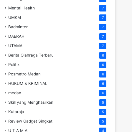
Mental Health
7
UMKM
7
Badminton
7
DAERAH
7
UTAMA
7
Berita Olahraga Terbaru
6
Politik
6
Posmetro Medan
6
HUKUM & KRIMINAL
6
medan
6
Skill yang Menghasilkan
5
Kutaraja
5
Review Gadget Singkat
5
U T A M A
4