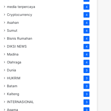
media terpercaya
4
Cryptocurrency
4
Asahan
4
Sumut
4
Bisnis Rumahan
4
DIKSI NEWS
4
Madina
4
Olahraga
4
Dunia
3
HUKRIM
3
Batam
3
Kalteng
3
INTERNASIONAL
3
Agama
3