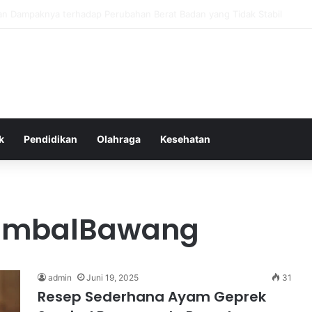
as Alam dalam Menyokong Kesehatan Mental dan Menenangkan Pikiran d
k
Pendidikan
Olahraga
Kesehatan
ambalBawang
admin
Juni 19, 2025
31
Resep Sederhana Ayam Geprek