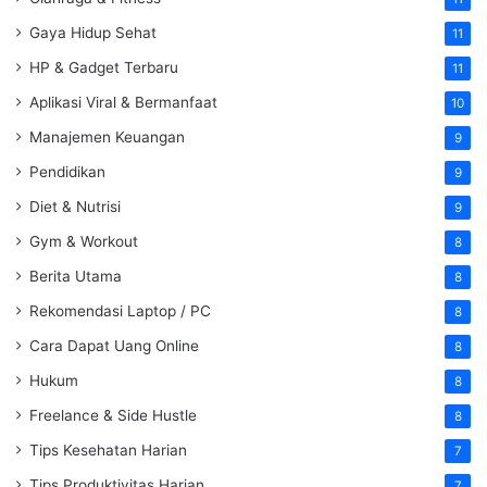
Gaya Hidup Sehat
11
HP & Gadget Terbaru
11
Aplikasi Viral & Bermanfaat
10
Manajemen Keuangan
9
Pendidikan
9
Diet & Nutrisi
9
Gym & Workout
8
Berita Utama
8
Rekomendasi Laptop / PC
8
Cara Dapat Uang Online
8
Hukum
8
Freelance & Side Hustle
8
Tips Kesehatan Harian
7
Tips Produktivitas Harian
7