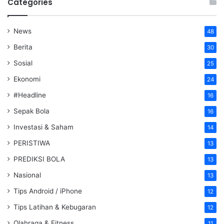
Categories
News
48
Berita
30
Sosial
25
Ekonomi
24
#Headline
16
Sepak Bola
16
Investasi & Saham
14
PERISTIWA
13
PREDIKSI BOLA
13
Nasional
13
Tips Android / iPhone
12
Tips Latihan & Kebugaran
12
Olahraga & Fitness
11