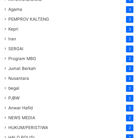
Agama
3
PEMPROV KALTENG
3
Kepri
3
Iran
2
SERGAI
2
Program MBG
2
Jumat Berkah
2
Nusantara
2
begal
2
PJBW
2
Anwar Hafid
2
NEWS MEDIA
2
HUKUM/PERISTIWA
2
HALO POLISI
2