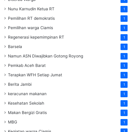
Nunu Karnudin Ketua RT
1
Pemilihan RT demokratis
1
Pemilihan warga Ciamis
1
Regenerasi kepemimpinan RT
1
Barsela
1
Namun ASN Diwajibkan Gotong Royong
1
Pemkab Aceh Barat
1
Terapkan WFH Setiap Jumat
1
Berita Jambi
1
keracunan makanan
1
Kesehatan Sekolah
1
Makan Bergizi Gratis
1
MBG
1
Kegiatan warga Ciamis
1