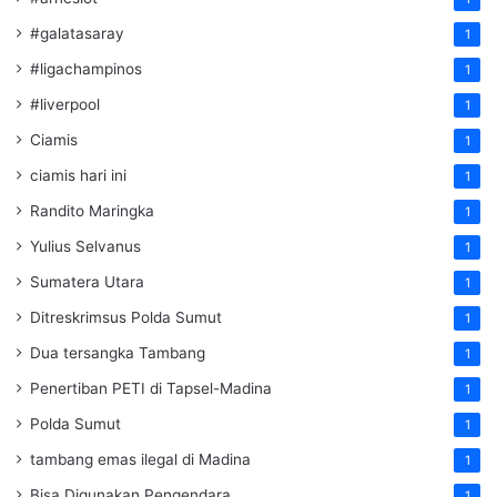
#galatasaray
1
#ligachampinos
1
#liverpool
1
Ciamis
1
ciamis hari ini
1
Randito Maringka
1
Yulius Selvanus
1
Sumatera Utara
1
Ditreskrimsus Polda Sumut
1
Dua tersangka Tambang
1
Penertiban PETI di Tapsel-Madina
1
Polda Sumut
1
tambang emas ilegal di Madina
1
Bisa Digunakan Pengendara
1