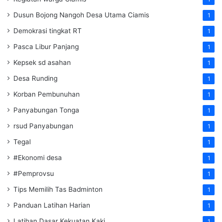
Dusun Bojong Nangoh Desa Utama Ciamis
1
Demokrasi tingkat RT
1
Pasca Libur Panjang
1
Kepsek sd asahan
1
Desa Runding
1
Korban Pembunuhan
1
Panyabungan Tonga
1
rsud Panyabungan
1
Tegal
1
#Ekonomi desa
1
#Pemprovsu
1
Tips Memilih Tas Badminton
1
Panduan Latihan Harian
1
Latihan Dasar Kekuatan Kaki
1