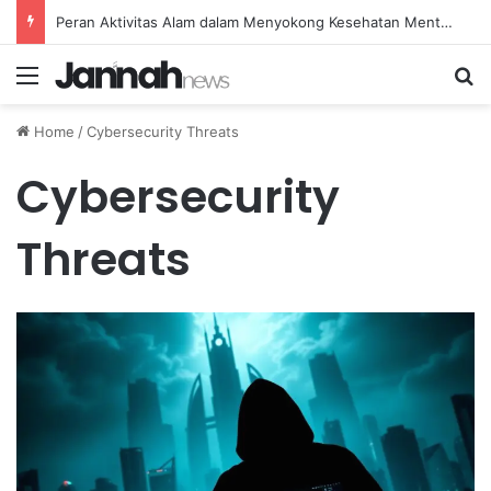
Peran Aktivitas Alam dalam Menyokong Kesehatan Mental dan Menenangkan Pikiran di Masa Sulit
Menu
Se
Home
/
Cybersecurity Threats
Cybersecurity
Threats