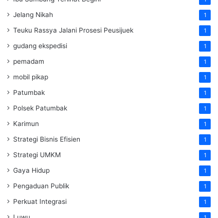
Jelang Nikah
1
Teuku Rassya Jalani Prosesi Peusijuek
1
gudang ekspedisi
1
pemadam
1
mobil pikap
1
Patumbak
1
Polsek Patumbak
1
Karimun
1
Strategi Bisnis Efisien
1
Strategi UMKM
1
Gaya Hidup
1
Pengaduan Publik
1
Perkuat Integrasi
1
Luwu
1