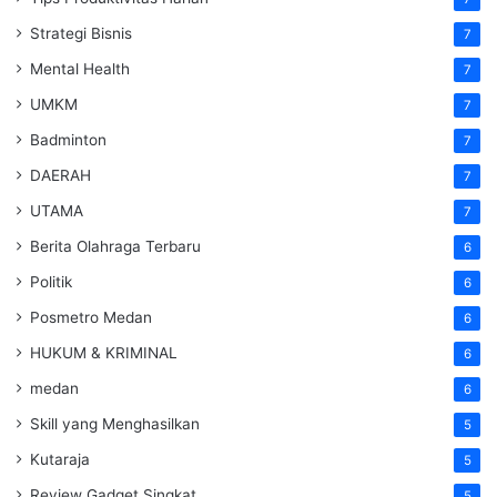
Strategi Bisnis
7
Mental Health
7
UMKM
7
Badminton
7
DAERAH
7
UTAMA
7
Berita Olahraga Terbaru
6
Politik
6
Posmetro Medan
6
HUKUM & KRIMINAL
6
medan
6
Skill yang Menghasilkan
5
Kutaraja
5
Review Gadget Singkat
5