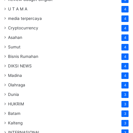
U T A M A
4
media terpercaya
4
Cryptocurrency
4
Asahan
4
Sumut
4
Bisnis Rumahan
4
DIKSI NEWS
4
Madina
4
Olahraga
4
Dunia
3
HUKRIM
3
Batam
3
Kalteng
3
INTERNASIONAL
3