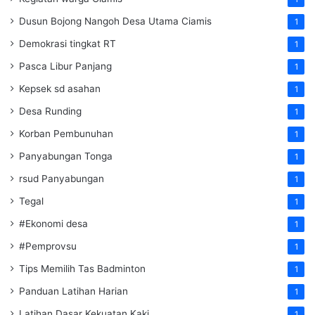
Dusun Bojong Nangoh Desa Utama Ciamis
1
Demokrasi tingkat RT
1
Pasca Libur Panjang
1
Kepsek sd asahan
1
Desa Runding
1
Korban Pembunuhan
1
Panyabungan Tonga
1
rsud Panyabungan
1
Tegal
1
#Ekonomi desa
1
#Pemprovsu
1
Tips Memilih Tas Badminton
1
Panduan Latihan Harian
1
Latihan Dasar Kekuatan Kaki
1