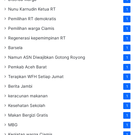
Nunu Karnudin Ketua RT
1
Pemilihan RT demokratis
1
Pemilihan warga Ciamis
1
Regenerasi kepemimpinan RT
1
Barsela
1
Namun ASN Diwajibkan Gotong Royong
1
Pemkab Aceh Barat
1
Terapkan WFH Setiap Jumat
1
Berita Jambi
1
keracunan makanan
1
Kesehatan Sekolah
1
Makan Bergizi Gratis
1
MBG
1
Kegiatan warga Ciamis
1