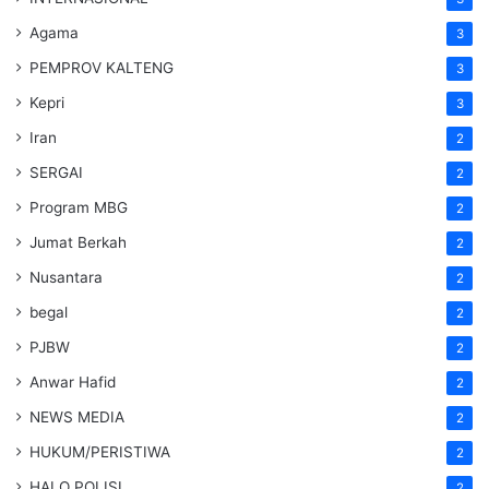
Agama
3
PEMPROV KALTENG
3
Kepri
3
Iran
2
SERGAI
2
Program MBG
2
Jumat Berkah
2
Nusantara
2
begal
2
PJBW
2
Anwar Hafid
2
NEWS MEDIA
2
HUKUM/PERISTIWA
2
HALO POLISI
2