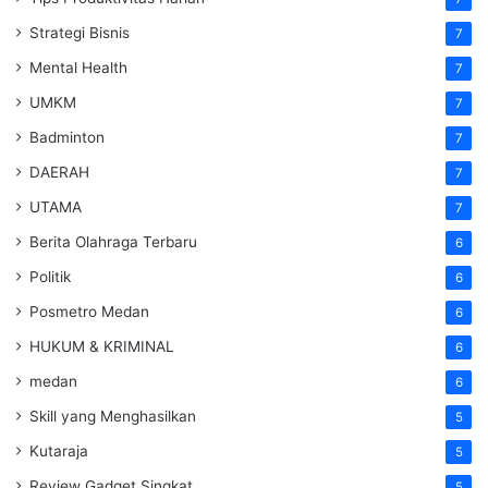
Strategi Bisnis
7
Mental Health
7
UMKM
7
Badminton
7
DAERAH
7
UTAMA
7
Berita Olahraga Terbaru
6
Politik
6
Posmetro Medan
6
HUKUM & KRIMINAL
6
medan
6
Skill yang Menghasilkan
5
Kutaraja
5
Review Gadget Singkat
5