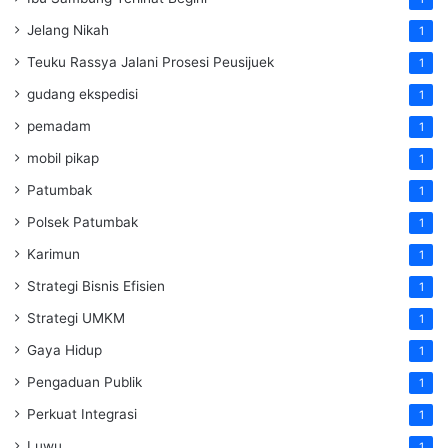
Jelang Nikah
1
Teuku Rassya Jalani Prosesi Peusijuek
1
gudang ekspedisi
1
pemadam
1
mobil pikap
1
Patumbak
1
Polsek Patumbak
1
Karimun
1
Strategi Bisnis Efisien
1
Strategi UMKM
1
Gaya Hidup
1
Pengaduan Publik
1
Perkuat Integrasi
1
Luwu
1