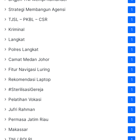
Strategi Membangun Agensi
1
TJSL – PKBL – CSR
1
Kriminal
1
Langkat
1
Polres Langkat
1
Camat Medan Johor
1
Fitur Navigasi Luring
1
Rekomendasi Laptop
1
#SterilisasiGereja
1
Pelatihan Vokasi
1
Jufri Rahman
1
Permasa Jatim Riau
1
Makassar
1
TNI / POLRI
1