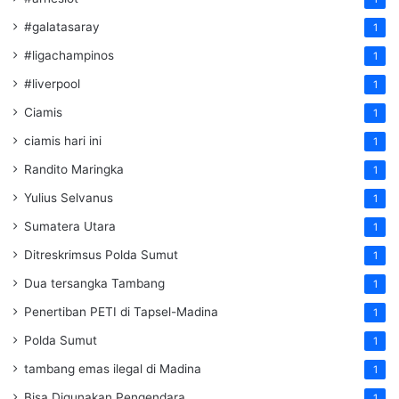
#galatasaray
1
#ligachampinos
1
#liverpool
1
Ciamis
1
ciamis hari ini
1
Randito Maringka
1
Yulius Selvanus
1
Sumatera Utara
1
Ditreskrimsus Polda Sumut
1
Dua tersangka Tambang
1
Penertiban PETI di Tapsel-Madina
1
Polda Sumut
1
tambang emas ilegal di Madina
1
Bisa Digunakan Pengendara
1