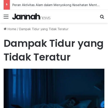
Peran Aktivitas Alam dalam Menyokong Kesehatan Mental dan Menenangkan Pikiran di Masa Sulit
Menu
Se
Home
/
Dampak Tidur yang Tidak Teratur
Dampak Tidur yang
Tidak Teratur