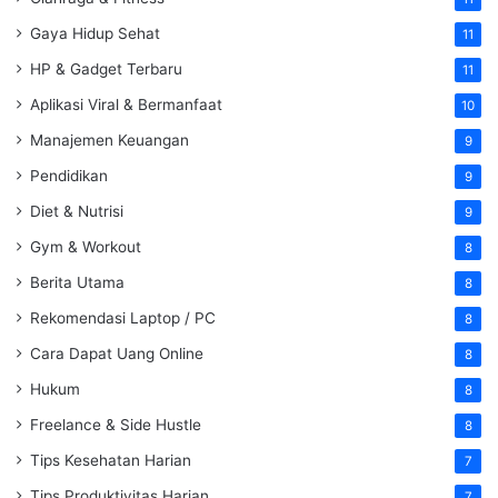
Gaya Hidup Sehat
11
HP & Gadget Terbaru
11
Aplikasi Viral & Bermanfaat
10
Manajemen Keuangan
9
Pendidikan
9
Diet & Nutrisi
9
Gym & Workout
8
Berita Utama
8
Rekomendasi Laptop / PC
8
Cara Dapat Uang Online
8
Hukum
8
Freelance & Side Hustle
8
Tips Kesehatan Harian
7
Tips Produktivitas Harian
7