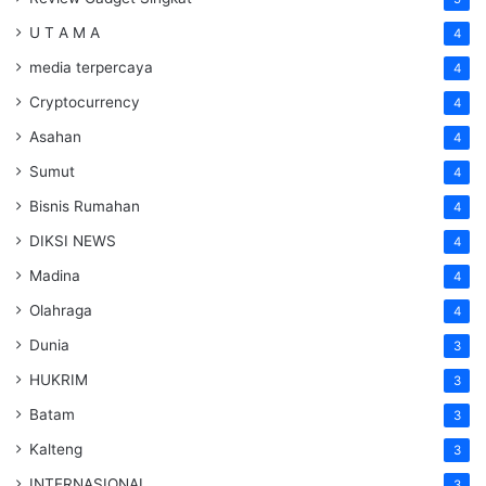
U T A M A
4
media terpercaya
4
Cryptocurrency
4
Asahan
4
Sumut
4
Bisnis Rumahan
4
DIKSI NEWS
4
Madina
4
Olahraga
4
Dunia
3
HUKRIM
3
Batam
3
Kalteng
3
INTERNASIONAL
3