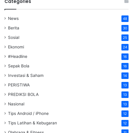
Categories
News
48
Berita
30
Sosial
25
Ekonomi
24
#Headline
16
Sepak Bola
16
Investasi & Saham
14
PERISTIWA
13
PREDIKSI BOLA
13
Nasional
13
Tips Android / iPhone
12
Tips Latihan & Kebugaran
12
Olahraga & Fitness
11