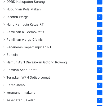
DPRD Kabupaten Serang
1
Hubungan Pola Makan
1
Diserbu Warga
1
Nunu Karnudin Ketua RT
1
Pemilihan RT demokratis
1
Pemilihan warga Ciamis
1
Regenerasi kepemimpinan RT
1
Barsela
1
Namun ASN Diwajibkan Gotong Royong
1
Pemkab Aceh Barat
1
Terapkan WFH Setiap Jumat
1
Berita Jambi
1
keracunan makanan
1
Kesehatan Sekolah
1