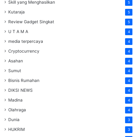
Skill yang Menghasilkan
5
Kutaraja
5
Review Gadget Singkat
5
U T A M A
4
media terpercaya
4
Cryptocurrency
4
Asahan
4
Sumut
4
Bisnis Rumahan
4
DIKSI NEWS
4
Madina
4
Olahraga
4
Dunia
3
HUKRIM
3