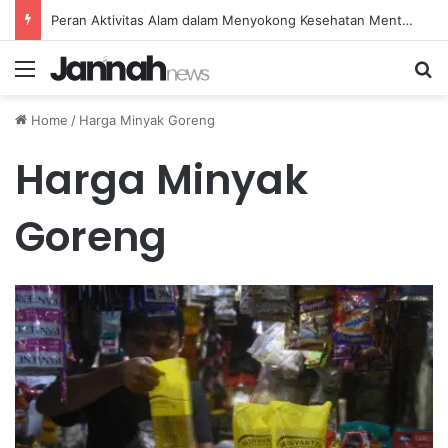
Peran Aktivitas Alam dalam Menyokong Kesehatan Mental dan Menenangkan Pikiran di Masa Sulit
Menu
Se
Home
/
Harga Minyak Goreng
Harga Minyak
Goreng