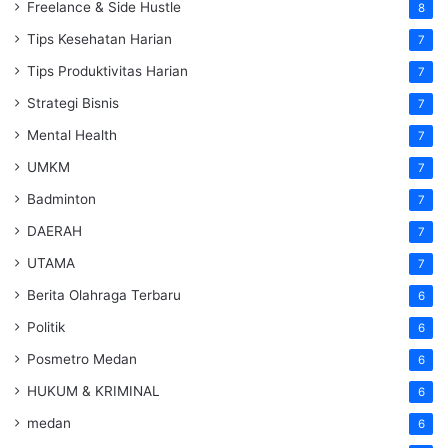
Freelance & Side Hustle
8
Tips Kesehatan Harian
7
Tips Produktivitas Harian
7
Strategi Bisnis
7
Mental Health
7
UMKM
7
Badminton
7
DAERAH
7
UTAMA
7
Berita Olahraga Terbaru
6
Politik
6
Posmetro Medan
6
HUKUM & KRIMINAL
6
medan
6