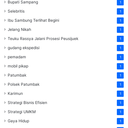
Bupati Sampang
1
Selebritis
1
Ibu Sambung Terlihat Begini
1
Jelang Nikah
1
Teuku Rassya Jalani Prosesi Peusijuek
1
gudang ekspedisi
1
pemadam
1
mobil pikap
1
Patumbak
1
Polsek Patumbak
1
Karimun
1
Strategi Bisnis Efisien
1
Strategi UMKM
1
Gaya Hidup
1