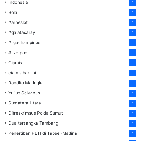
Indonesia
1
Bola
1
#arneslot
1
#galatasaray
1
#ligachampinos
1
#liverpool
1
Ciamis
1
ciamis hari ini
1
Randito Maringka
1
Yulius Selvanus
1
Sumatera Utara
1
Ditreskrimsus Polda Sumut
1
Dua tersangka Tambang
1
Penertiban PETI di Tapsel-Madina
1