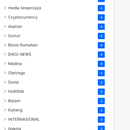
media terpercaya
4
Cryptocurrency
4
Asahan
4
Sumut
4
Bisnis Rumahan
4
DIKSI NEWS
4
Madina
4
Olahraga
4
Dunia
3
HUKRIM
3
Batam
3
Kalteng
3
INTERNASIONAL
3
Agama
3