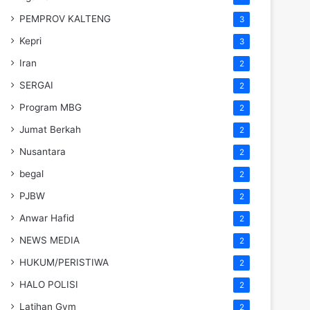
PEMPROV KALTENG
3
Kepri
3
Iran
2
SERGAI
2
Program MBG
2
Jumat Berkah
2
Nusantara
2
begal
2
PJBW
2
Anwar Hafid
2
NEWS MEDIA
2
HUKUM/PERISTIWA
2
HALO POLISI
2
Latihan Gym
2