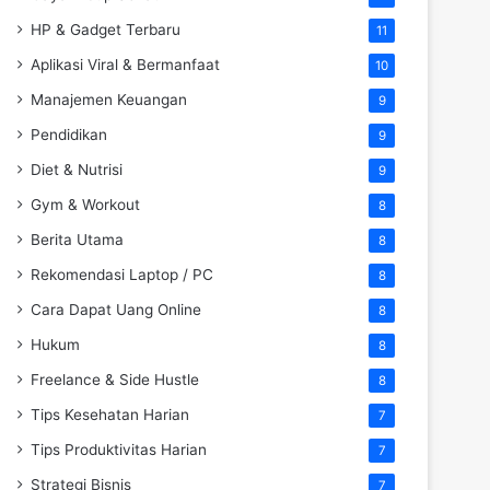
HP & Gadget Terbaru
11
Aplikasi Viral & Bermanfaat
10
Manajemen Keuangan
9
Pendidikan
9
Diet & Nutrisi
9
Gym & Workout
8
Berita Utama
8
Rekomendasi Laptop / PC
8
Cara Dapat Uang Online
8
Hukum
8
Freelance & Side Hustle
8
Tips Kesehatan Harian
7
Tips Produktivitas Harian
7
Strategi Bisnis
7