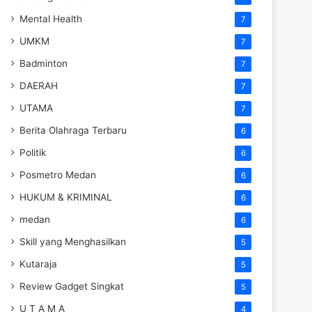
Mental Health
7
UMKM
7
Badminton
7
DAERAH
7
UTAMA
7
Berita Olahraga Terbaru
6
Politik
6
Posmetro Medan
6
HUKUM & KRIMINAL
6
medan
6
Skill yang Menghasilkan
5
Kutaraja
5
Review Gadget Singkat
5
U T A M A
4