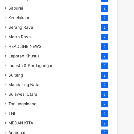
Saburai
2
Kecelakaan
2
Serang Raya
2
Metro Raya
2
HEADLINE NEWS
2
Laporan Khusus
2
Industri & Perdagangan
2
Sulteng
2
Mandailing Natal
2
Sulawesi Utara
2
Tanjungpinang
2
TNI
2
MEDAN KITA
2
Anambas
2