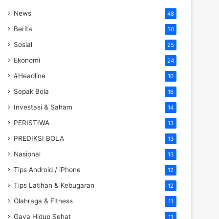
News
48
Berita
30
Sosial
25
Ekonomi
24
#Headline
16
Sepak Bola
16
Investasi & Saham
14
PERISTIWA
13
PREDIKSI BOLA
13
Nasional
13
Tips Android / iPhone
12
Tips Latihan & Kebugaran
12
Olahraga & Fitness
11
Gaya Hidup Sehat
11