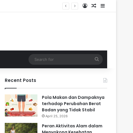
Log In
Random Article
Sidebar
i Masa Sulit
Search
for
Recent Posts
Pola Makan dan Dampaknya
terhadap Perubahan Berat
Badan yang Tidak Stabil
April 25, 2026
Peran Aktivitas Alam dalam
Menyokong Kesehatan