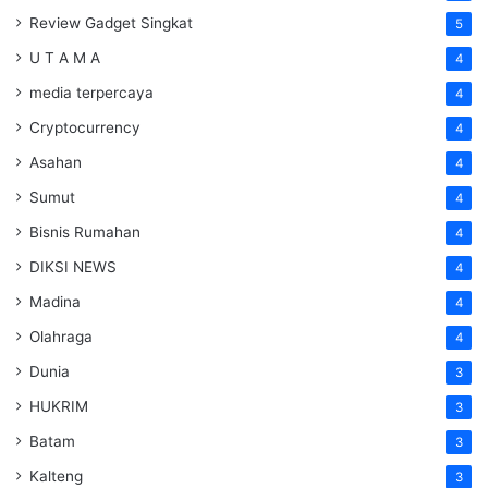
Review Gadget Singkat
5
U T A M A
4
media terpercaya
4
Cryptocurrency
4
Asahan
4
Sumut
4
Bisnis Rumahan
4
DIKSI NEWS
4
Madina
4
Olahraga
4
Dunia
3
HUKRIM
3
Batam
3
Kalteng
3