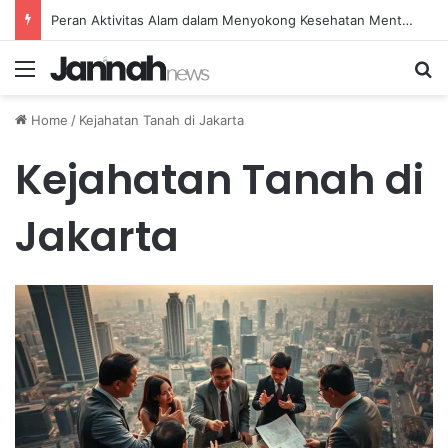
Peran Aktivitas Alam dalam Menyokong Kesehatan Mental dan Menenangkan Pikiran di Masa Sulit
Menu
Se
Home
/
Kejahatan Tanah di Jakarta
Kejahatan Tanah di
Jakarta