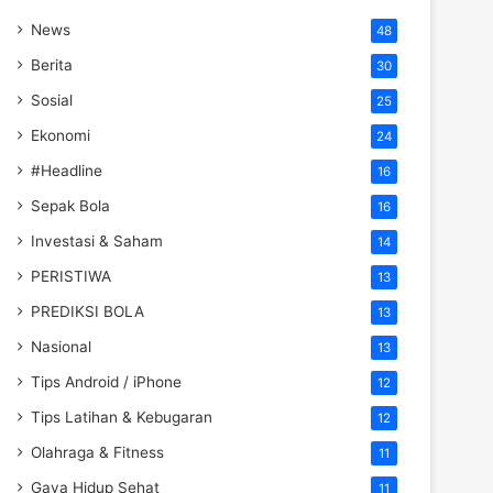
News
48
Berita
30
Sosial
25
Ekonomi
24
#Headline
16
Sepak Bola
16
Investasi & Saham
14
PERISTIWA
13
PREDIKSI BOLA
13
Nasional
13
Tips Android / iPhone
12
Tips Latihan & Kebugaran
12
Olahraga & Fitness
11
Gaya Hidup Sehat
11