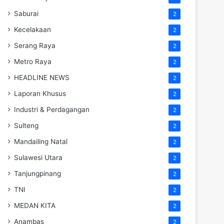
Saburai
2
Kecelakaan
2
Serang Raya
2
Metro Raya
2
HEADLINE NEWS
2
Laporan Khusus
2
Industri & Perdagangan
2
Sulteng
2
Mandailing Natal
2
Sulawesi Utara
2
Tanjungpinang
2
TNI
2
MEDAN KITA
2
Anambas
2