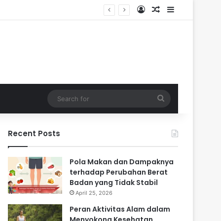
Log In
Random Article
Sidebar
i Masa Sulit
Search
for
Recent Posts
Pola Makan dan Dampaknya
terhadap Perubahan Berat
Badan yang Tidak Stabil
April 25, 2026
Peran Aktivitas Alam dalam
Menyokong Kesehatan