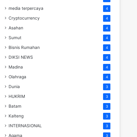
media terpercaya
4
Cryptocurrency
4
Asahan
4
Sumut
4
Bisnis Rumahan
4
DIKSI NEWS
4
Madina
4
Olahraga
4
Dunia
3
HUKRIM
3
Batam
3
Kalteng
3
INTERNASIONAL
3
Agama
3