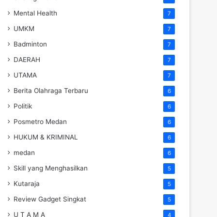
Mental Health
7
UMKM
7
Badminton
7
DAERAH
7
UTAMA
7
Berita Olahraga Terbaru
6
Politik
6
Posmetro Medan
6
HUKUM & KRIMINAL
6
medan
6
Skill yang Menghasilkan
5
Kutaraja
5
Review Gadget Singkat
5
U T A M A
4