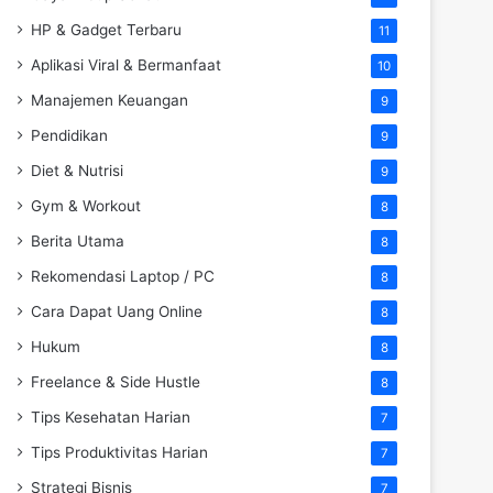
HP & Gadget Terbaru
11
Aplikasi Viral & Bermanfaat
10
Manajemen Keuangan
9
Pendidikan
9
Diet & Nutrisi
9
Gym & Workout
8
Berita Utama
8
Rekomendasi Laptop / PC
8
Cara Dapat Uang Online
8
Hukum
8
Freelance & Side Hustle
8
Tips Kesehatan Harian
7
Tips Produktivitas Harian
7
Strategi Bisnis
7