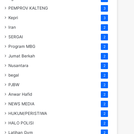
PEMPROV KALTENG
3
Kepri
3
Iran
2
SERGAI
2
Program MBG
2
Jumat Berkah
2
Nusantara
2
begal
2
PJBW
2
Anwar Hafid
2
NEWS MEDIA
2
HUKUM/PERISTIWA
2
HALO POLISI
2
Latihan Gym
2