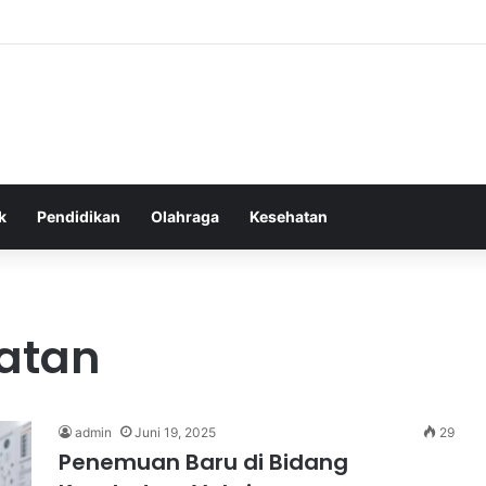
as Alam dalam Menyokong Kesehatan Mental dan Menenangkan Pikiran d
k
Pendidikan
Olahraga
Kesehatan
atan
admin
Juni 19, 2025
29
Penemuan Baru di Bidang