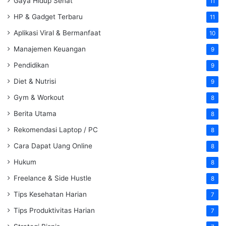
Gaya Hidup Sehat
11
HP & Gadget Terbaru
11
Aplikasi Viral & Bermanfaat
10
Manajemen Keuangan
9
Pendidikan
9
Diet & Nutrisi
9
Gym & Workout
8
Berita Utama
8
Rekomendasi Laptop / PC
8
Cara Dapat Uang Online
8
Hukum
8
Freelance & Side Hustle
8
Tips Kesehatan Harian
7
Tips Produktivitas Harian
7