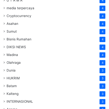
U T A M A
4
media terpercaya
4
Cryptocurrency
4
Asahan
4
Sumut
4
Bisnis Rumahan
4
DIKSI NEWS
4
Madina
4
Olahraga
4
Dunia
3
HUKRIM
3
Batam
3
Kalteng
3
INTERNASIONAL
3