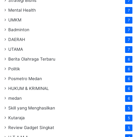
Strategi Bisnis
7
Mental Health
7
UMKM
7
Badminton
7
DAERAH
7
UTAMA
7
Berita Olahraga Terbaru
6
Politik
6
Posmetro Medan
6
HUKUM & KRIMINAL
6
medan
6
Skill yang Menghasilkan
5
Kutaraja
5
Review Gadget Singkat
5