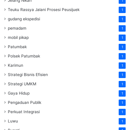
Jelang Nikah
1
Teuku Rassya Jalani Prosesi Peusijuek
1
gudang ekspedisi
1
pemadam
1
mobil pikap
1
Patumbak
1
Polsek Patumbak
1
Karimun
1
Strategi Bisnis Efisien
1
Strategi UMKM
1
Gaya Hidup
1
Pengaduan Publik
1
Perkuat Integrasi
1
Luwu
1