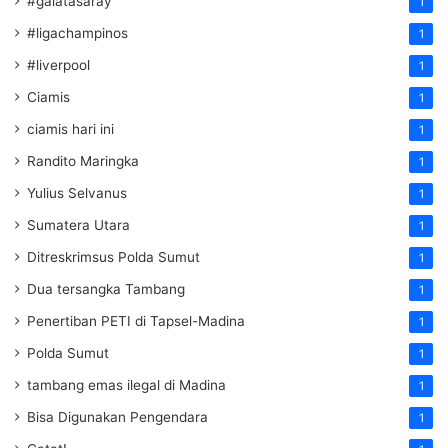
#galatasaray
1
#ligachampinos
1
#liverpool
1
Ciamis
1
ciamis hari ini
1
Randito Maringka
1
Yulius Selvanus
1
Sumatera Utara
1
Ditreskrimsus Polda Sumut
1
Dua tersangka Tambang
1
Penertiban PETI di Tapsel-Madina
1
Polda Sumut
1
tambang emas ilegal di Madina
1
Bisa Digunakan Pengendara
1