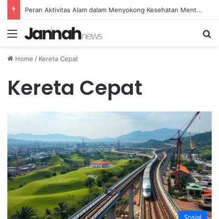
Peran Aktivitas Alam dalam Menyokong Kesehatan Mental dan Menenangkan Pikiran di Masa Sulit
Menu
Se
Home
/
Kereta Cepat
Kereta Cepat
Sosial