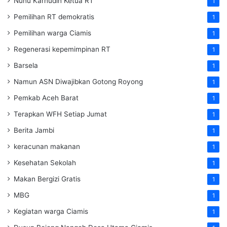
Nunu Karnudin Ketua RT
1
Pemilihan RT demokratis
1
Pemilihan warga Ciamis
1
Regenerasi kepemimpinan RT
1
Barsela
1
Namun ASN Diwajibkan Gotong Royong
1
Pemkab Aceh Barat
1
Terapkan WFH Setiap Jumat
1
Berita Jambi
1
keracunan makanan
1
Kesehatan Sekolah
1
Makan Bergizi Gratis
1
MBG
1
Kegiatan warga Ciamis
1