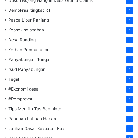
Dusun Bojong Nangoh Desa Utama Ciamis
1
Demokrasi tingkat RT
1
Pasca Libur Panjang
1
Kepsek sd asahan
1
Desa Runding
1
Korban Pembunuhan
1
Panyabungan Tonga
1
rsud Panyabungan
1
Tegal
1
#Ekonomi desa
1
#Pemprovsu
1
Tips Memilih Tas Badminton
1
Panduan Latihan Harian
1
Latihan Dasar Kekuatan Kaki
1