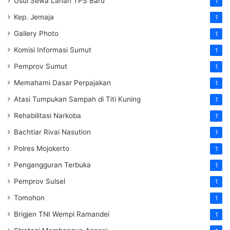
Usul Sewa Lahan TPS Baru
1
Kep. Jemaja
1
Gallery Photo
1
Komisi Informasi Sumut
1
Pemprov Sumut
1
Memahami Dasar Perpajakan
1
Atasi Tumpukan Sampah di Titi Kuning
1
Rehabilitasi Narkoba
1
Bachtiar Rivai Nasution
1
Polres Mojokerto
1
Pengangguran Terbuka
1
Pemprov Sulsel
1
Tomohon
1
Brigjen TNI Wempi Ramandei
1