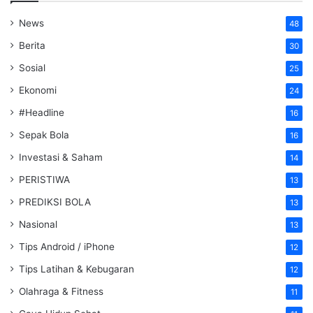
News
48
Berita
30
Sosial
25
Ekonomi
24
#Headline
16
Sepak Bola
16
Investasi & Saham
14
PERISTIWA
13
PREDIKSI BOLA
13
Nasional
13
Tips Android / iPhone
12
Tips Latihan & Kebugaran
12
Olahraga & Fitness
11