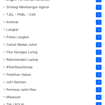
Strategi Membangun Agensi
1
TJSL – PKBL – CSR
1
Kriminal
1
Langkat
1
Polres Langkat
1
Camat Medan Johor
1
Fitur Navigasi Luring
1
Rekomendasi Laptop
1
#SterilisasiGereja
1
Pelatihan Vokasi
1
Jufri Rahman
1
Permasa Jatim Riau
1
Makassar
1
TNI / POLRI
1