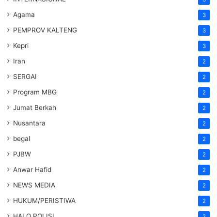
Agama
3
PEMPROV KALTENG
3
Kepri
3
Iran
2
SERGAI
2
Program MBG
2
Jumat Berkah
2
Nusantara
2
begal
2
PJBW
2
Anwar Hafid
2
NEWS MEDIA
2
HUKUM/PERISTIWA
2
HALO POLISI
2