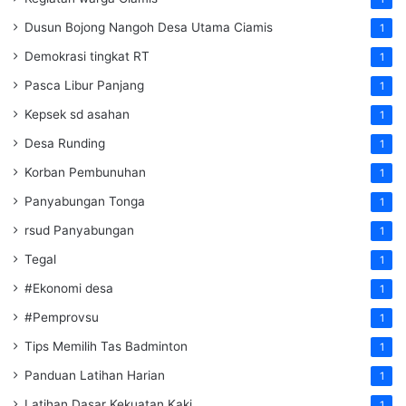
Dusun Bojong Nangoh Desa Utama Ciamis
1
Demokrasi tingkat RT
1
Pasca Libur Panjang
1
Kepsek sd asahan
1
Desa Runding
1
Korban Pembunuhan
1
Panyabungan Tonga
1
rsud Panyabungan
1
Tegal
1
#Ekonomi desa
1
#Pemprovsu
1
Tips Memilih Tas Badminton
1
Panduan Latihan Harian
1
Latihan Dasar Kekuatan Kaki
1