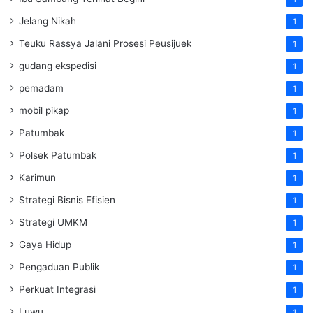
Jelang Nikah
1
Teuku Rassya Jalani Prosesi Peusijuek
1
gudang ekspedisi
1
pemadam
1
mobil pikap
1
Patumbak
1
Polsek Patumbak
1
Karimun
1
Strategi Bisnis Efisien
1
Strategi UMKM
1
Gaya Hidup
1
Pengaduan Publik
1
Perkuat Integrasi
1
Luwu
1