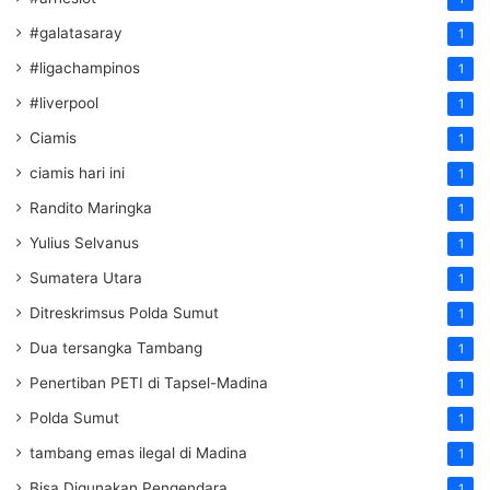
#galatasaray
1
#ligachampinos
1
#liverpool
1
Ciamis
1
ciamis hari ini
1
Randito Maringka
1
Yulius Selvanus
1
Sumatera Utara
1
Ditreskrimsus Polda Sumut
1
Dua tersangka Tambang
1
Penertiban PETI di Tapsel-Madina
1
Polda Sumut
1
tambang emas ilegal di Madina
1
Bisa Digunakan Pengendara
1