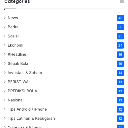
Categories
News
48
Berita
30
Sosial
25
Ekonomi
24
#Headline
16
Sepak Bola
16
Investasi & Saham
14
PERISTIWA
13
PREDIKSI BOLA
13
Nasional
13
Tips Android / iPhone
12
Tips Latihan & Kebugaran
12
Olahraga & Fitness
11