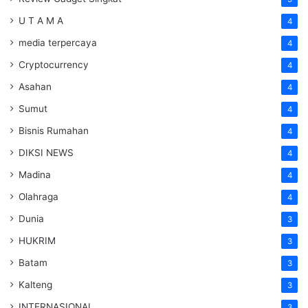
U T A M A
4
media terpercaya
4
Cryptocurrency
4
Asahan
4
Sumut
4
Bisnis Rumahan
4
DIKSI NEWS
4
Madina
4
Olahraga
4
Dunia
3
HUKRIM
3
Batam
3
Kalteng
3
INTERNASIONAL
3