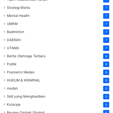
Strategi Bisnis
7
Mental Health
7
UMKM
7
Badminton
7
DAERAH
7
UTAMA
7
Berita Olahraga Terbaru
6
Politik
6
Posmetro Medan
6
HUKUM & KRIMINAL
6
medan
6
Skill yang Menghasilkan
5
Kutaraja
5
Review Gadget Singkat
5