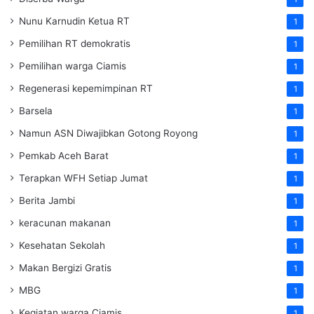
Nunu Karnudin Ketua RT
1
Pemilihan RT demokratis
1
Pemilihan warga Ciamis
1
Regenerasi kepemimpinan RT
1
Barsela
1
Namun ASN Diwajibkan Gotong Royong
1
Pemkab Aceh Barat
1
Terapkan WFH Setiap Jumat
1
Berita Jambi
1
keracunan makanan
1
Kesehatan Sekolah
1
Makan Bergizi Gratis
1
MBG
1
Kegiatan warga Ciamis
1