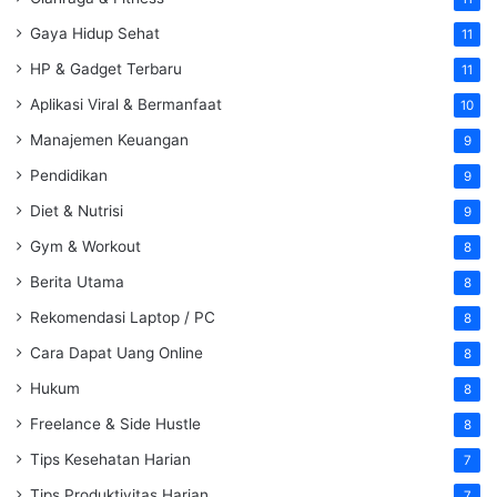
Gaya Hidup Sehat
11
HP & Gadget Terbaru
11
Aplikasi Viral & Bermanfaat
10
Manajemen Keuangan
9
Pendidikan
9
Diet & Nutrisi
9
Gym & Workout
8
Berita Utama
8
Rekomendasi Laptop / PC
8
Cara Dapat Uang Online
8
Hukum
8
Freelance & Side Hustle
8
Tips Kesehatan Harian
7
Tips Produktivitas Harian
7