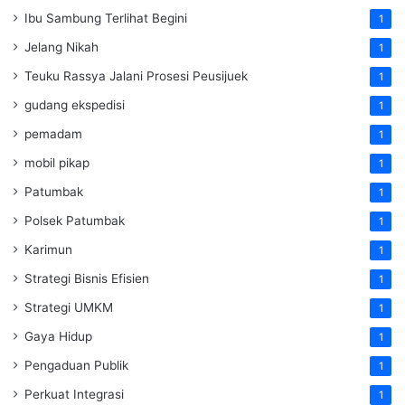
Ibu Sambung Terlihat Begini
1
Jelang Nikah
1
Teuku Rassya Jalani Prosesi Peusijuek
1
gudang ekspedisi
1
pemadam
1
mobil pikap
1
Patumbak
1
Polsek Patumbak
1
Karimun
1
Strategi Bisnis Efisien
1
Strategi UMKM
1
Gaya Hidup
1
Pengaduan Publik
1
Perkuat Integrasi
1