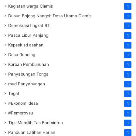
Kegiatan warga Ciamis
1
Dusun Bojong Nangoh Desa Utama Ciamis
1
Demokrasi tingkat RT
1
Pasca Libur Panjang
1
Kepsek sd asahan
1
Desa Runding
1
Korban Pembunuhan
1
Panyabungan Tonga
1
rsud Panyabungan
1
Tegal
1
#Ekonomi desa
1
#Pemprovsu
1
Tips Memilih Tas Badminton
1
Panduan Latihan Harian
1