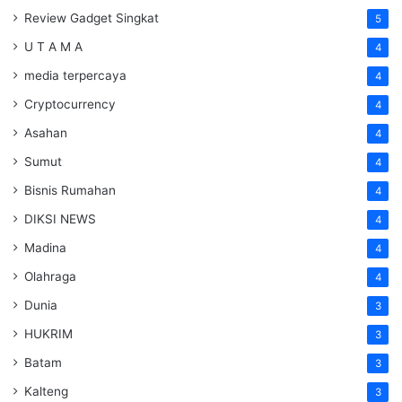
Review Gadget Singkat
5
U T A M A
4
media terpercaya
4
Cryptocurrency
4
Asahan
4
Sumut
4
Bisnis Rumahan
4
DIKSI NEWS
4
Madina
4
Olahraga
4
Dunia
3
HUKRIM
3
Batam
3
Kalteng
3