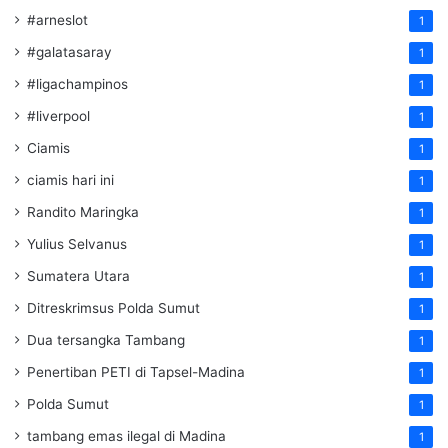
#arneslot
1
#galatasaray
1
#ligachampinos
1
#liverpool
1
Ciamis
1
ciamis hari ini
1
Randito Maringka
1
Yulius Selvanus
1
Sumatera Utara
1
Ditreskrimsus Polda Sumut
1
Dua tersangka Tambang
1
Penertiban PETI di Tapsel-Madina
1
Polda Sumut
1
tambang emas ilegal di Madina
1