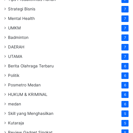
Strategi Bisnis
7
Mental Health
7
UMKM
7
Badminton
7
DAERAH
7
UTAMA
7
Berita Olahraga Terbaru
6
Politik
6
Posmetro Medan
6
HUKUM & KRIMINAL
6
medan
6
Skill yang Menghasilkan
5
Kutaraja
5
Review Gadget Singkat
5