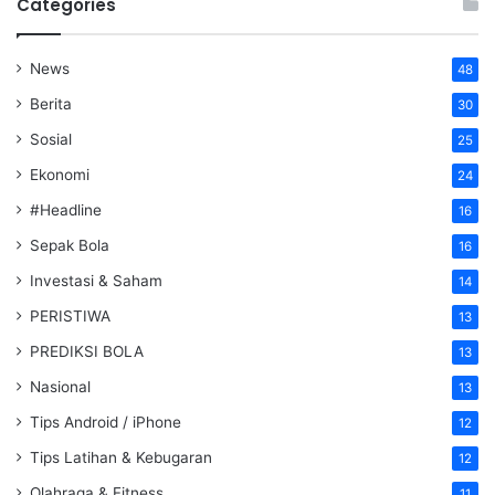
Categories
News
48
Berita
30
Sosial
25
Ekonomi
24
#Headline
16
Sepak Bola
16
Investasi & Saham
14
PERISTIWA
13
PREDIKSI BOLA
13
Nasional
13
Tips Android / iPhone
12
Tips Latihan & Kebugaran
12
Olahraga & Fitness
11