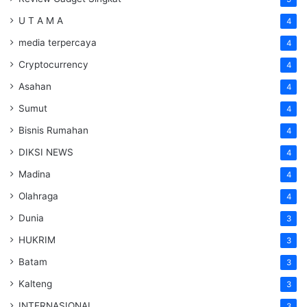
U T A M A
4
media terpercaya
4
Cryptocurrency
4
Asahan
4
Sumut
4
Bisnis Rumahan
4
DIKSI NEWS
4
Madina
4
Olahraga
4
Dunia
3
HUKRIM
3
Batam
3
Kalteng
3
INTERNASIONAL
3