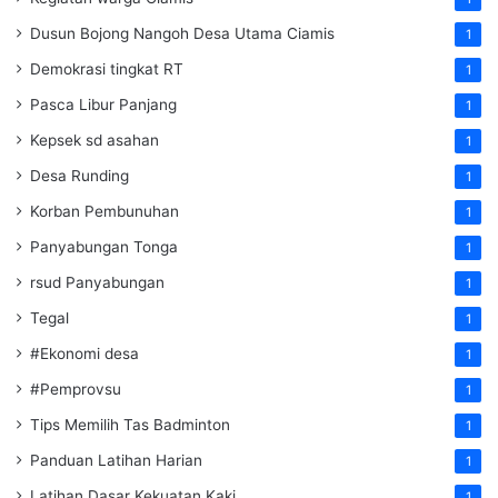
Dusun Bojong Nangoh Desa Utama Ciamis
1
Demokrasi tingkat RT
1
Pasca Libur Panjang
1
Kepsek sd asahan
1
Desa Runding
1
Korban Pembunuhan
1
Panyabungan Tonga
1
rsud Panyabungan
1
Tegal
1
#Ekonomi desa
1
#Pemprovsu
1
Tips Memilih Tas Badminton
1
Panduan Latihan Harian
1
Latihan Dasar Kekuatan Kaki
1