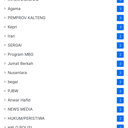
Agama
3
PEMPROV KALTENG
3
Kepri
3
Iran
2
SERGAI
2
Program MBG
2
Jumat Berkah
2
Nusantara
2
begal
2
PJBW
2
Anwar Hafid
2
NEWS MEDIA
2
HUKUM/PERISTIWA
2
HALO POLISI
2