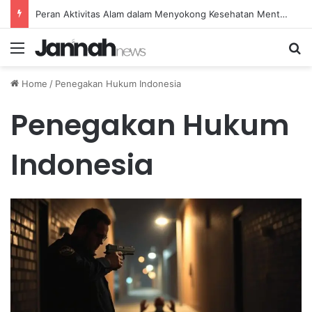
Peran Aktivitas Alam dalam Menyokong Kesehatan Mental dan Menenangkan Pikiran di Masa Sulit
Menu
Se
Home
/
Penegakan Hukum Indonesia
Penegakan Hukum
Indonesia