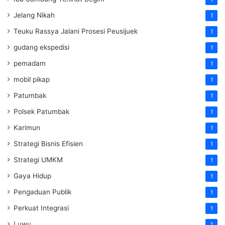
Jelang Nikah
1
Teuku Rassya Jalani Prosesi Peusijuek
1
gudang ekspedisi
1
pemadam
1
mobil pikap
1
Patumbak
1
Polsek Patumbak
1
Karimun
1
Strategi Bisnis Efisien
1
Strategi UMKM
1
Gaya Hidup
1
Pengaduan Publik
1
Perkuat Integrasi
1
Luwu
1