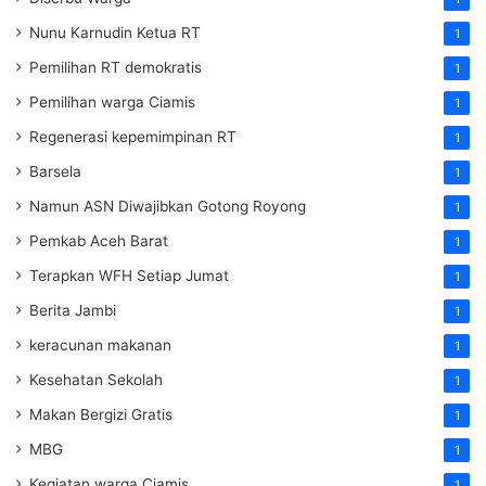
Nunu Karnudin Ketua RT
1
Pemilihan RT demokratis
1
Pemilihan warga Ciamis
1
Regenerasi kepemimpinan RT
1
Barsela
1
Namun ASN Diwajibkan Gotong Royong
1
Pemkab Aceh Barat
1
Terapkan WFH Setiap Jumat
1
Berita Jambi
1
keracunan makanan
1
Kesehatan Sekolah
1
Makan Bergizi Gratis
1
MBG
1
Kegiatan warga Ciamis
1