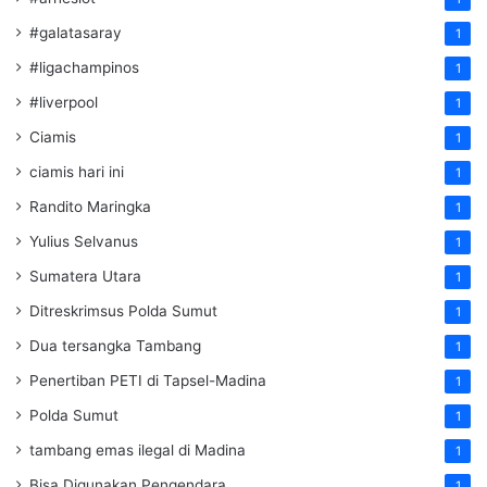
#galatasaray
1
#ligachampinos
1
#liverpool
1
Ciamis
1
ciamis hari ini
1
Randito Maringka
1
Yulius Selvanus
1
Sumatera Utara
1
Ditreskrimsus Polda Sumut
1
Dua tersangka Tambang
1
Penertiban PETI di Tapsel-Madina
1
Polda Sumut
1
tambang emas ilegal di Madina
1
Bisa Digunakan Pengendara
1