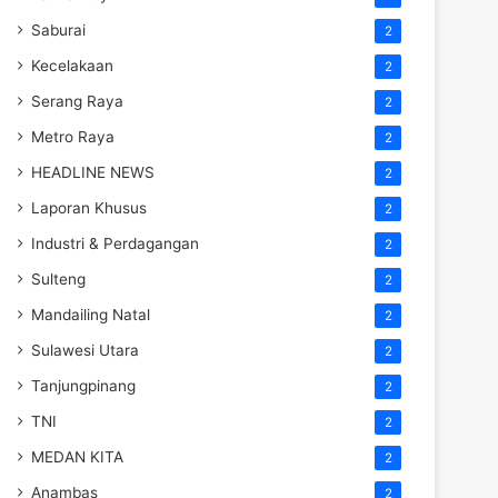
Saburai
2
Kecelakaan
2
Serang Raya
2
Metro Raya
2
HEADLINE NEWS
2
Laporan Khusus
2
Industri & Perdagangan
2
Sulteng
2
Mandailing Natal
2
Sulawesi Utara
2
Tanjungpinang
2
TNI
2
MEDAN KITA
2
Anambas
2