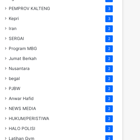
PEMPROV KALTENG
3
Kepri
3
Iran
2
SERGAI
2
Program MBG
2
Jumat Berkah
2
Nusantara
2
begal
2
PJBW
2
Anwar Hafid
2
NEWS MEDIA
2
HUKUM/PERISTIWA
2
HALO POLISI
2
Latihan Gym
2