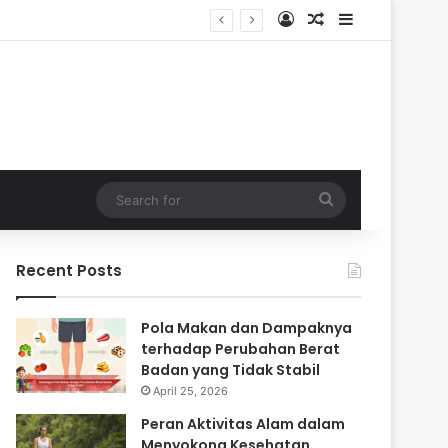
Log In
Random Article
Sidebar
i Masa Sulit
Search
for
Recent Posts
Pola Makan dan Dampaknya
terhadap Perubahan Berat
Badan yang Tidak Stabil
April 25, 2026
Peran Aktivitas Alam dalam
Menyokong Kesehatan