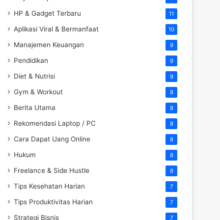
HP & Gadget Terbaru
11
Aplikasi Viral & Bermanfaat
10
Manajemen Keuangan
9
Pendidikan
9
Diet & Nutrisi
9
Gym & Workout
8
Berita Utama
8
Rekomendasi Laptop / PC
8
Cara Dapat Uang Online
8
Hukum
8
Freelance & Side Hustle
8
Tips Kesehatan Harian
7
Tips Produktivitas Harian
7
Strategi Bisnis
7