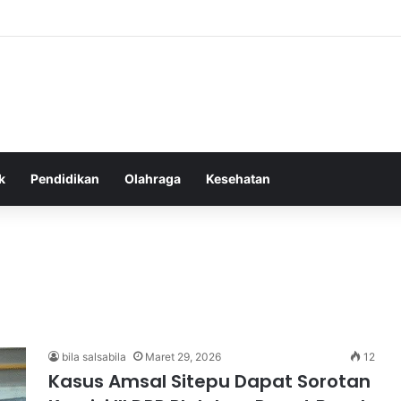
tas Alam dalam Menyokong Kesehatan Mental dan Menenangkan Pikiran d
k
Pendidikan
Olahraga
Kesehatan
bila salsabila
Maret 29, 2026
12
Kasus Amsal Sitepu Dapat Sorotan