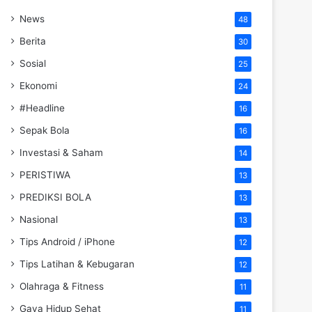
News
48
Berita
30
Sosial
25
Ekonomi
24
#Headline
16
Sepak Bola
16
Investasi & Saham
14
PERISTIWA
13
PREDIKSI BOLA
13
Nasional
13
Tips Android / iPhone
12
Tips Latihan & Kebugaran
12
Olahraga & Fitness
11
Gaya Hidup Sehat
11