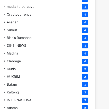
media terpercaya
4
Cryptocurrency
4
Asahan
4
Sumut
4
Bisnis Rumahan
4
DIKSI NEWS
4
Madina
4
Olahraga
4
Dunia
3
HUKRIM
3
Batam
3
Kalteng
3
INTERNASIONAL
3
Agama
3