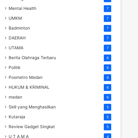
Mental Health
7
UMKM
7
Badminton
7
DAERAH
7
UTAMA
7
Berita Olahraga Terbaru
6
Politik
6
Posmetro Medan
6
HUKUM & KRIMINAL
6
medan
6
Skill yang Menghasilkan
5
Kutaraja
5
Review Gadget Singkat
5
U T A M A
4