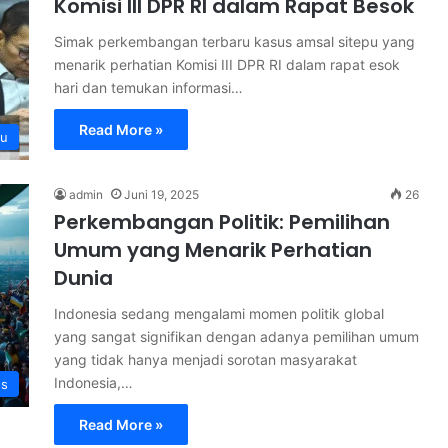
Komisi III DPR RI dalam Rapat Besok
Simak perkembangan terbaru kasus amsal sitepu yang
menarik perhatian Komisi III DPR RI dalam rapat esok
hari dan temukan informasi…
Read More »
pu
admin
Juni 19, 2025
26
Perkembangan Politik: Pemilihan
Umum yang Menarik Perhatian
Dunia
Indonesia sedang mengalami momen politik global
yang sangat signifikan dengan adanya pemilihan umum
yang tidak hanya menjadi sorotan masyarakat
Indonesia,…
s
Read More »