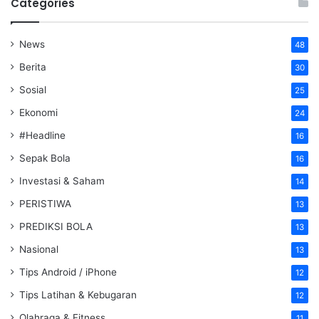
Categories
News
48
Berita
30
Sosial
25
Ekonomi
24
#Headline
16
Sepak Bola
16
Investasi & Saham
14
PERISTIWA
13
PREDIKSI BOLA
13
Nasional
13
Tips Android / iPhone
12
Tips Latihan & Kebugaran
12
Olahraga & Fitness
11