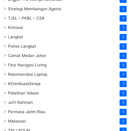
Strategi Membangun Agensi
1
TJSL – PKBL – CSR
1
Kriminal
1
Langkat
1
Polres Langkat
1
Camat Medan Johor
1
Fitur Navigasi Luring
1
Rekomendasi Laptop
1
#SterilisasiGereja
1
Pelatihan Vokasi
1
Jufri Rahman
1
Permasa Jatim Riau
1
Makassar
1
TNI / POLRI
1