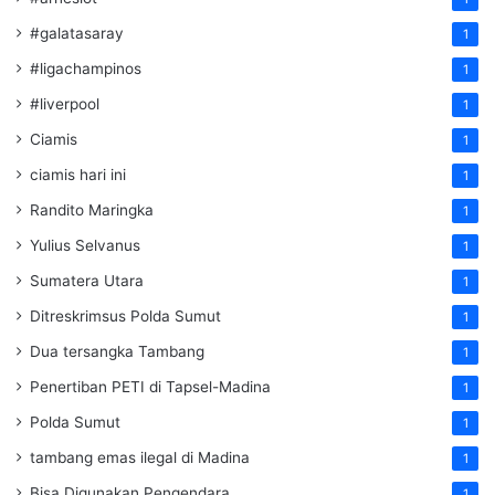
#galatasaray
1
#ligachampinos
1
#liverpool
1
Ciamis
1
ciamis hari ini
1
Randito Maringka
1
Yulius Selvanus
1
Sumatera Utara
1
Ditreskrimsus Polda Sumut
1
Dua tersangka Tambang
1
Penertiban PETI di Tapsel-Madina
1
Polda Sumut
1
tambang emas ilegal di Madina
1
Bisa Digunakan Pengendara
1