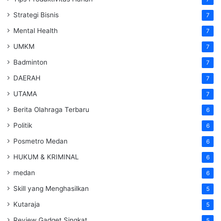
Strategi Bisnis
7
Mental Health
7
UMKM
7
Badminton
7
DAERAH
7
UTAMA
7
Berita Olahraga Terbaru
6
Politik
6
Posmetro Medan
6
HUKUM & KRIMINAL
6
medan
6
Skill yang Menghasilkan
5
Kutaraja
5
Review Gadget Singkat
5