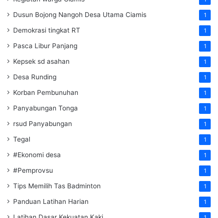
Dusun Bojong Nangoh Desa Utama Ciamis
1
Demokrasi tingkat RT
1
Pasca Libur Panjang
1
Kepsek sd asahan
1
Desa Runding
1
Korban Pembunuhan
1
Panyabungan Tonga
1
rsud Panyabungan
1
Tegal
1
#Ekonomi desa
1
#Pemprovsu
1
Tips Memilih Tas Badminton
1
Panduan Latihan Harian
1
Latihan Dasar Kekuatan Kaki
1