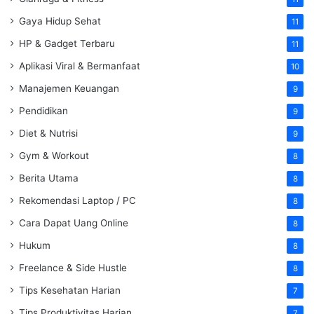
Gaya Hidup Sehat
11
HP & Gadget Terbaru
11
Aplikasi Viral & Bermanfaat
10
Manajemen Keuangan
9
Pendidikan
9
Diet & Nutrisi
9
Gym & Workout
8
Berita Utama
8
Rekomendasi Laptop / PC
8
Cara Dapat Uang Online
8
Hukum
8
Freelance & Side Hustle
8
Tips Kesehatan Harian
7
Tips Produktivitas Harian
7