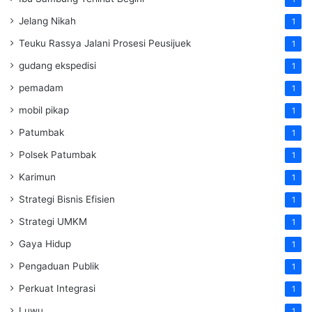
Jelang Nikah
1
Teuku Rassya Jalani Prosesi Peusijuek
1
gudang ekspedisi
1
pemadam
1
mobil pikap
1
Patumbak
1
Polsek Patumbak
1
Karimun
1
Strategi Bisnis Efisien
1
Strategi UMKM
1
Gaya Hidup
1
Pengaduan Publik
1
Perkuat Integrasi
1
Luwu
1