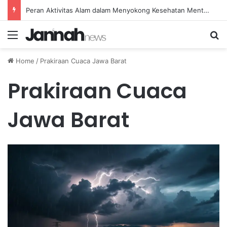
Peran Aktivitas Alam dalam Menyokong Kesehatan Mental dan Menenangkan Pikiran di Masa Sulit
Menu
Se
Home
/
Prakiraan Cuaca Jawa Barat
Prakiraan Cuaca
Jawa Barat