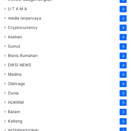
U T A M A
4
media terpercaya
4
Cryptocurrency
4
Asahan
4
Sumut
4
Bisnis Rumahan
4
DIKSI NEWS
4
Madina
4
Olahraga
4
Dunia
3
HUKRIM
3
Batam
3
Kalteng
3
INTERNASIONAL
3