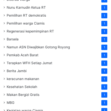
Nunu Karnudin Ketua RT
1
Pemilihan RT demokratis
1
Pemilihan warga Ciamis
1
Regenerasi kepemimpinan RT
1
Barsela
1
Namun ASN Diwajibkan Gotong Royong
1
Pemkab Aceh Barat
1
Terapkan WFH Setiap Jumat
1
Berita Jambi
1
keracunan makanan
1
Kesehatan Sekolah
1
Makan Bergizi Gratis
1
MBG
1
Kegiatan warga Ciamis
1