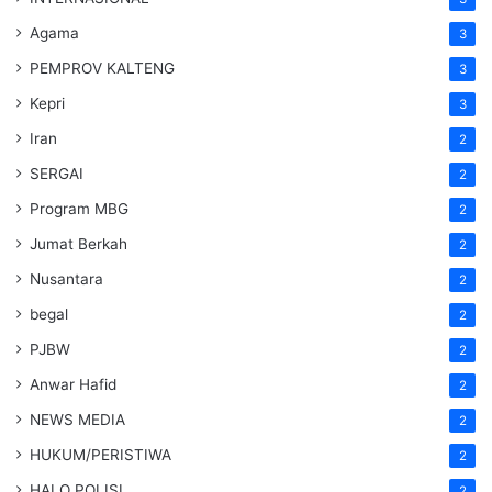
Agama
3
PEMPROV KALTENG
3
Kepri
3
Iran
2
SERGAI
2
Program MBG
2
Jumat Berkah
2
Nusantara
2
begal
2
PJBW
2
Anwar Hafid
2
NEWS MEDIA
2
HUKUM/PERISTIWA
2
HALO POLISI
2