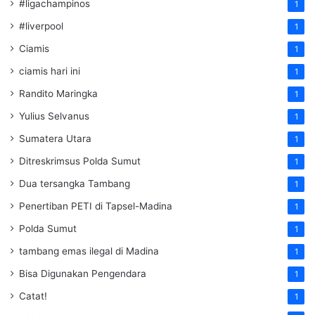
#ligachampinos
1
#liverpool
1
Ciamis
1
ciamis hari ini
1
Randito Maringka
1
Yulius Selvanus
1
Sumatera Utara
1
Ditreskrimsus Polda Sumut
1
Dua tersangka Tambang
1
Penertiban PETI di Tapsel-Madina
1
Polda Sumut
1
tambang emas ilegal di Madina
1
Bisa Digunakan Pengendara
1
Catat!
1