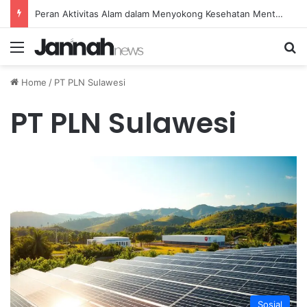
Peran Aktivitas Alam dalam Menyokong Kesehatan Mental dan Menenangkan Pikiran di Masa Sulit
Menu
Se
Home
/
PT PLN Sulawesi
PT PLN Sulawesi
Sosial