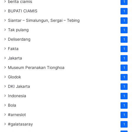
berita ciamis
1
BUPATI CIAMIS
1
Siantar – Simalungun, Sergai – Tebing
1
Tak pulang
1
Deliserdang
1
Fakta
1
Jakarta
1
Museum Peranakan Tionghoa
1
Glodok
1
DKI Jakarta
1
Indonesia
1
Bola
1
#arneslot
1
#galatasaray
1