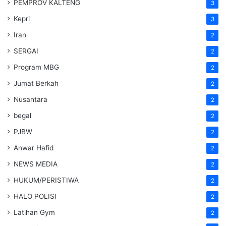
PEMPROV KALTENG
3
Kepri
3
Iran
2
SERGAI
2
Program MBG
2
Jumat Berkah
2
Nusantara
2
begal
2
PJBW
2
Anwar Hafid
2
NEWS MEDIA
2
HUKUM/PERISTIWA
2
HALO POLISI
2
Latihan Gym
2