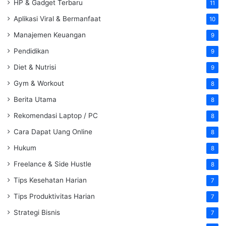
HP & Gadget Terbaru
11
Aplikasi Viral & Bermanfaat
10
Manajemen Keuangan
9
Pendidikan
9
Diet & Nutrisi
9
Gym & Workout
8
Berita Utama
8
Rekomendasi Laptop / PC
8
Cara Dapat Uang Online
8
Hukum
8
Freelance & Side Hustle
8
Tips Kesehatan Harian
7
Tips Produktivitas Harian
7
Strategi Bisnis
7