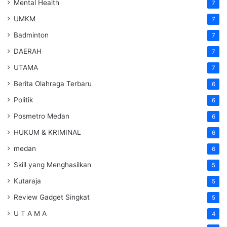
Mental Health
7
UMKM
7
Badminton
7
DAERAH
7
UTAMA
7
Berita Olahraga Terbaru
6
Politik
6
Posmetro Medan
6
HUKUM & KRIMINAL
6
medan
6
Skill yang Menghasilkan
5
Kutaraja
5
Review Gadget Singkat
5
U T A M A
4