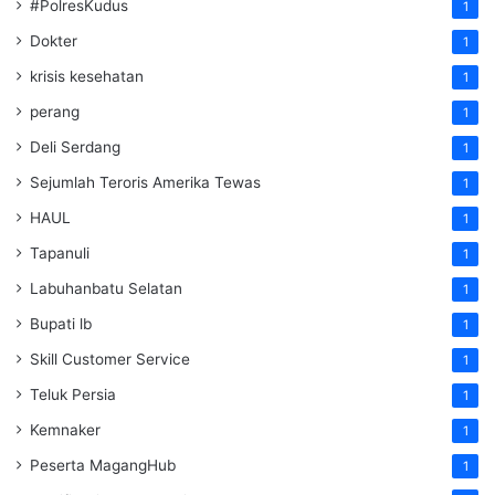
#PolresKudus
1
Dokter
1
krisis kesehatan
1
perang
1
Deli Serdang
1
Sejumlah Teroris Amerika Tewas
1
HAUL
1
Tapanuli
1
Labuhanbatu Selatan
1
Bupati lb
1
Skill Customer Service
1
Teluk Persia
1
Kemnaker
1
Peserta MagangHub
1