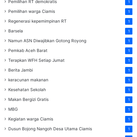
Pemilihan RT demokratis
1
Pemilihan warga Ciamis
1
Regenerasi kepemimpinan RT
1
Barsela
1
Namun ASN Diwajibkan Gotong Royong
1
Pemkab Aceh Barat
1
Terapkan WFH Setiap Jumat
1
Berita Jambi
1
keracunan makanan
1
Kesehatan Sekolah
1
Makan Bergizi Gratis
1
MBG
1
Kegiatan warga Ciamis
1
Dusun Bojong Nangoh Desa Utama Ciamis
1