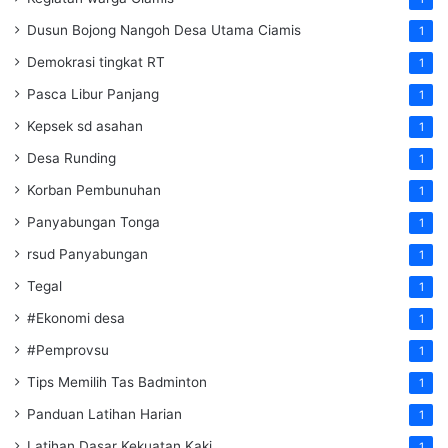
Dusun Bojong Nangoh Desa Utama Ciamis
1
Demokrasi tingkat RT
1
Pasca Libur Panjang
1
Kepsek sd asahan
1
Desa Runding
1
Korban Pembunuhan
1
Panyabungan Tonga
1
rsud Panyabungan
1
Tegal
1
#Ekonomi desa
1
#Pemprovsu
1
Tips Memilih Tas Badminton
1
Panduan Latihan Harian
1
Latihan Dasar Kekuatan Kaki
1