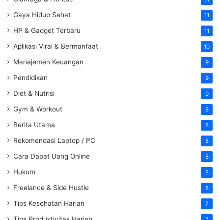
Gaya Hidup Sehat
11
HP & Gadget Terbaru
11
Aplikasi Viral & Bermanfaat
10
Manajemen Keuangan
9
Pendidikan
9
Diet & Nutrisi
9
Gym & Workout
8
Berita Utama
8
Rekomendasi Laptop / PC
8
Cara Dapat Uang Online
8
Hukum
8
Freelance & Side Hustle
8
Tips Kesehatan Harian
7
Tips Produktivitas Harian
7