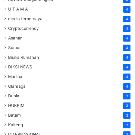
U T A M A
4
media terpercaya
4
Cryptocurrency
4
Asahan
4
Sumut
4
Bisnis Rumahan
4
DIKSI NEWS
4
Madina
4
Olahraga
4
Dunia
3
HUKRIM
3
Batam
3
Kalteng
3
INTERNASIONAL
3