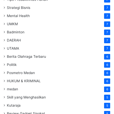
Strategi Bisnis
7
Mental Health
7
UMKM
7
Badminton
7
DAERAH
7
UTAMA
7
Berita Olahraga Terbaru
6
Politik
6
Posmetro Medan
6
HUKUM & KRIMINAL
6
medan
6
Skill yang Menghasilkan
5
Kutaraja
5
Review Gadget Singkat
5