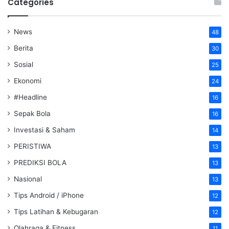
Categories
News
48
Berita
30
Sosial
25
Ekonomi
24
#Headline
16
Sepak Bola
16
Investasi & Saham
14
PERISTIWA
13
PREDIKSI BOLA
13
Nasional
13
Tips Android / iPhone
12
Tips Latihan & Kebugaran
12
Olahraga & Fitness
11