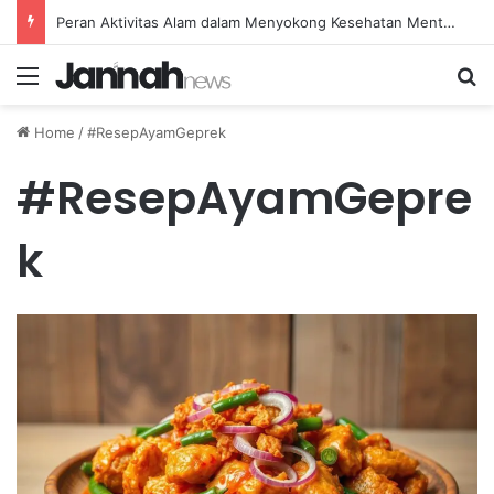
Peran Aktivitas Alam dalam Menyokong Kesehatan Mental dan Menenangkan Pikiran di Masa Sulit
Menu
Se
Home
/
#ResepAyamGeprek
#ResepAyamGepre
k