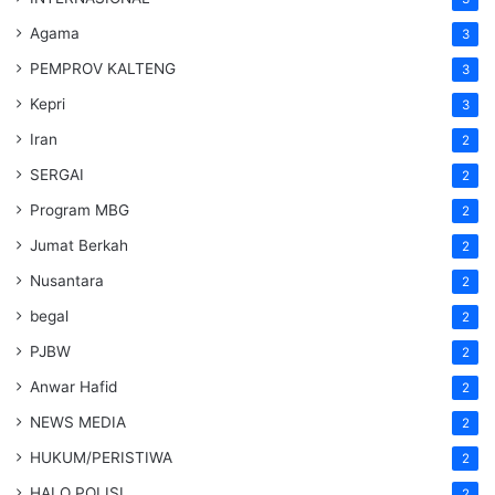
Agama
3
PEMPROV KALTENG
3
Kepri
3
Iran
2
SERGAI
2
Program MBG
2
Jumat Berkah
2
Nusantara
2
begal
2
PJBW
2
Anwar Hafid
2
NEWS MEDIA
2
HUKUM/PERISTIWA
2
HALO POLISI
2