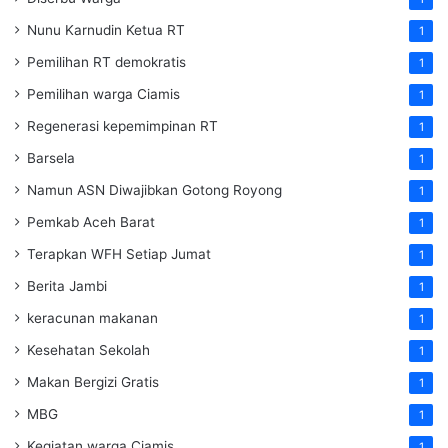
Nunu Karnudin Ketua RT
1
Pemilihan RT demokratis
1
Pemilihan warga Ciamis
1
Regenerasi kepemimpinan RT
1
Barsela
1
Namun ASN Diwajibkan Gotong Royong
1
Pemkab Aceh Barat
1
Terapkan WFH Setiap Jumat
1
Berita Jambi
1
keracunan makanan
1
Kesehatan Sekolah
1
Makan Bergizi Gratis
1
MBG
1
Kegiatan warga Ciamis
1