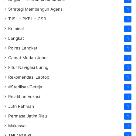
Strategi Membangun Agensi
1
TJSL – PKBL – CSR
1
Kriminal
1
Langkat
1
Polres Langkat
1
Camat Medan Johor
1
Fitur Navigasi Luring
1
Rekomendasi Laptop
1
#SterilisasiGereja
1
Pelatihan Vokasi
1
Jufri Rahman
1
Permasa Jatim Riau
1
Makassar
1
TNI / POLRI
1