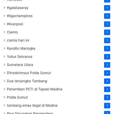
#galatasaray
1
#ligachampinos
1
#liverpool
1
Ciamis
1
ciamis hari ini
1
Randito Maringka
1
Yulius Selvanus
1
Sumatera Utara
1
Ditreskrimsus Polda Sumut
1
Dua tersangka Tambang
1
Penertiban PETI di Tapsel-Madina
1
Polda Sumut
1
tambang emas ilegal di Madina
1
Bisa Digunakan Pengendara
1