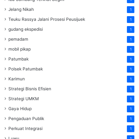
Jelang Nikah
1
Teuku Rassya Jalani Prosesi Peusijuek
1
gudang ekspedisi
1
pemadam
1
mobil pikap
1
Patumbak
1
Polsek Patumbak
1
Karimun
1
Strategi Bisnis Efisien
1
Strategi UMKM
1
Gaya Hidup
1
Pengaduan Publik
1
Perkuat Integrasi
1
Luwu
1