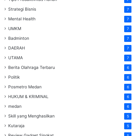
Strategi Bisnis
7
Mental Health
7
UMKM
7
Badminton
7
DAERAH
7
UTAMA
7
Berita Olahraga Terbaru
6
Politik
6
Posmetro Medan
6
HUKUM & KRIMINAL
6
medan
6
Skill yang Menghasilkan
5
Kutaraja
5
Review Gadget Singkat
5