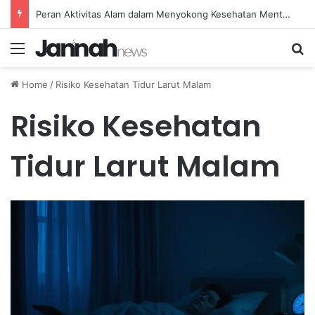
Peran Aktivitas Alam dalam Menyokong Kesehatan Mental dan Menenangkan Pikiran di Masa Sulit
Menu
Se
Home
/
Risiko Kesehatan Tidur Larut Malam
Risiko Kesehatan
Tidur Larut Malam