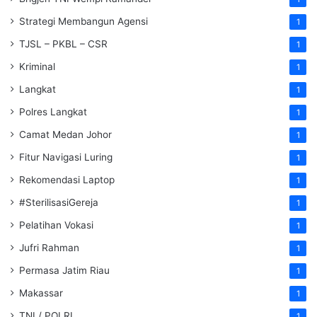
Strategi Membangun Agensi
1
TJSL – PKBL – CSR
1
Kriminal
1
Langkat
1
Polres Langkat
1
Camat Medan Johor
1
Fitur Navigasi Luring
1
Rekomendasi Laptop
1
#SterilisasiGereja
1
Pelatihan Vokasi
1
Jufri Rahman
1
Permasa Jatim Riau
1
Makassar
1
TNI / POLRI
1