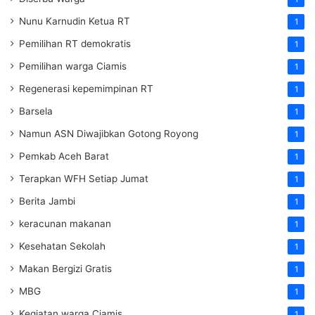
Nunu Karnudin Ketua RT
1
Pemilihan RT demokratis
1
Pemilihan warga Ciamis
1
Regenerasi kepemimpinan RT
1
Barsela
1
Namun ASN Diwajibkan Gotong Royong
1
Pemkab Aceh Barat
1
Terapkan WFH Setiap Jumat
1
Berita Jambi
1
keracunan makanan
1
Kesehatan Sekolah
1
Makan Bergizi Gratis
1
MBG
1
Kegiatan warga Ciamis
1