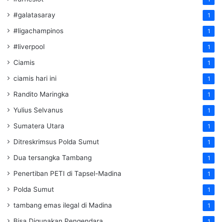
#galatasaray
1
#ligachampinos
1
#liverpool
1
Ciamis
1
ciamis hari ini
1
Randito Maringka
1
Yulius Selvanus
1
Sumatera Utara
1
Ditreskrimsus Polda Sumut
1
Dua tersangka Tambang
1
Penertiban PETI di Tapsel-Madina
1
Polda Sumut
1
tambang emas ilegal di Madina
1
Bisa Digunakan Pengendara
1