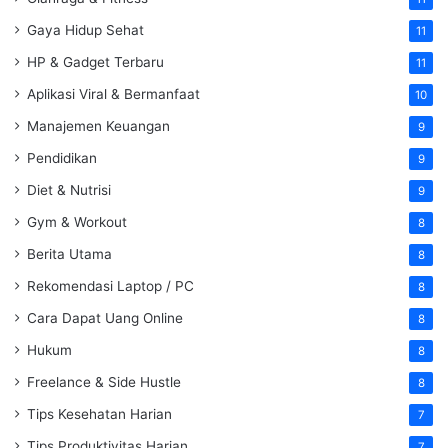
Gaya Hidup Sehat
11
HP & Gadget Terbaru
11
Aplikasi Viral & Bermanfaat
10
Manajemen Keuangan
9
Pendidikan
9
Diet & Nutrisi
9
Gym & Workout
8
Berita Utama
8
Rekomendasi Laptop / PC
8
Cara Dapat Uang Online
8
Hukum
8
Freelance & Side Hustle
8
Tips Kesehatan Harian
7
Tips Produktivitas Harian
7