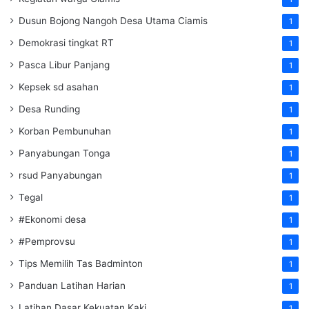
Dusun Bojong Nangoh Desa Utama Ciamis
1
Demokrasi tingkat RT
1
Pasca Libur Panjang
1
Kepsek sd asahan
1
Desa Runding
1
Korban Pembunuhan
1
Panyabungan Tonga
1
rsud Panyabungan
1
Tegal
1
#Ekonomi desa
1
#Pemprovsu
1
Tips Memilih Tas Badminton
1
Panduan Latihan Harian
1
Latihan Dasar Kekuatan Kaki
1