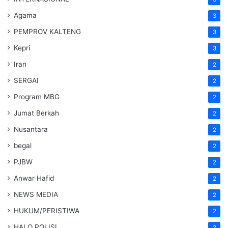
Agama
3
PEMPROV KALTENG
3
Kepri
3
Iran
2
SERGAI
2
Program MBG
2
Jumat Berkah
2
Nusantara
2
begal
2
PJBW
2
Anwar Hafid
2
NEWS MEDIA
2
HUKUM/PERISTIWA
2
HALO POLISI
2