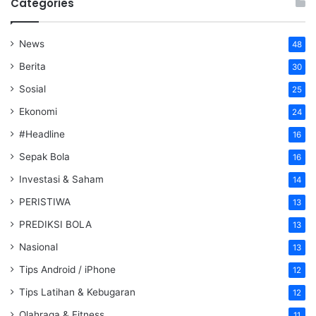
Categories
News
48
Berita
30
Sosial
25
Ekonomi
24
#Headline
16
Sepak Bola
16
Investasi & Saham
14
PERISTIWA
13
PREDIKSI BOLA
13
Nasional
13
Tips Android / iPhone
12
Tips Latihan & Kebugaran
12
Olahraga & Fitness
11