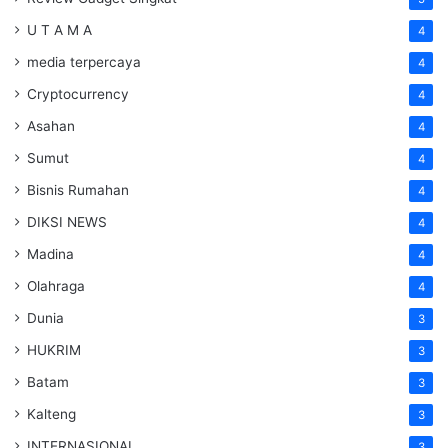
U T A M A
4
media terpercaya
4
Cryptocurrency
4
Asahan
4
Sumut
4
Bisnis Rumahan
4
DIKSI NEWS
4
Madina
4
Olahraga
4
Dunia
3
HUKRIM
3
Batam
3
Kalteng
3
INTERNASIONAL
3