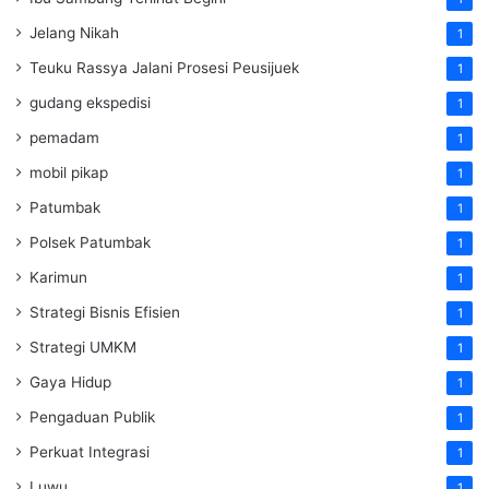
Jelang Nikah
1
Teuku Rassya Jalani Prosesi Peusijuek
1
gudang ekspedisi
1
pemadam
1
mobil pikap
1
Patumbak
1
Polsek Patumbak
1
Karimun
1
Strategi Bisnis Efisien
1
Strategi UMKM
1
Gaya Hidup
1
Pengaduan Publik
1
Perkuat Integrasi
1
Luwu
1