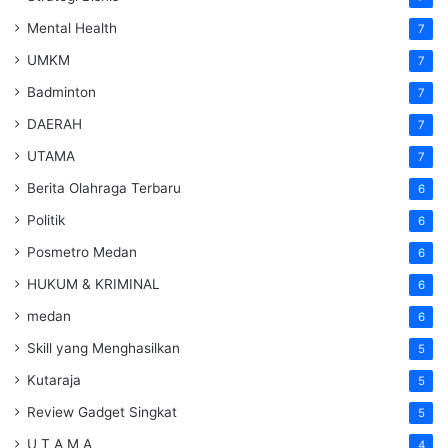
Mental Health
7
UMKM
7
Badminton
7
DAERAH
7
UTAMA
7
Berita Olahraga Terbaru
6
Politik
6
Posmetro Medan
6
HUKUM & KRIMINAL
6
medan
6
Skill yang Menghasilkan
5
Kutaraja
5
Review Gadget Singkat
5
U T A M A
4