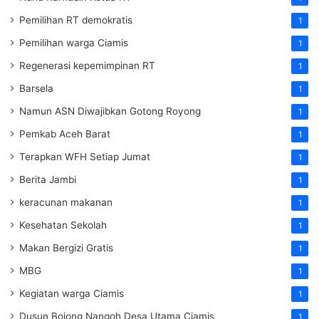
Pemilihan RT demokratis
1
Pemilihan warga Ciamis
1
Regenerasi kepemimpinan RT
1
Barsela
1
Namun ASN Diwajibkan Gotong Royong
1
Pemkab Aceh Barat
1
Terapkan WFH Setiap Jumat
1
Berita Jambi
1
keracunan makanan
1
Kesehatan Sekolah
1
Makan Bergizi Gratis
1
MBG
1
Kegiatan warga Ciamis
1
Dusun Bojong Nangoh Desa Utama Ciamis
1