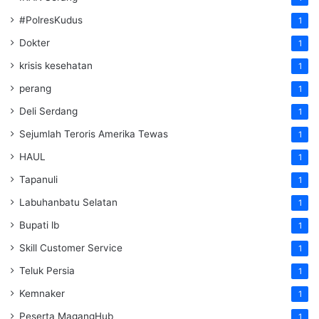
#PolresKudus
1
Dokter
1
krisis kesehatan
1
perang
1
Deli Serdang
1
Sejumlah Teroris Amerika Tewas
1
HAUL
1
Tapanuli
1
Labuhanbatu Selatan
1
Bupati lb
1
Skill Customer Service
1
Teluk Persia
1
Kemnaker
1
Peserta MagangHub
1