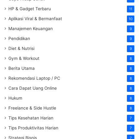
HP & Gadget Terbaru
11
Aplikasi Viral & Bermanfaat
10
Manajemen Keuangan
9
Pendidikan
9
Diet & Nutrisi
9
Gym & Workout
8
Berita Utama
8
Rekomendasi Laptop / PC
8
Cara Dapat Uang Online
8
Hukum
8
Freelance & Side Hustle
8
Tips Kesehatan Harian
7
Tips Produktivitas Harian
7
Strategi Bisnis
7