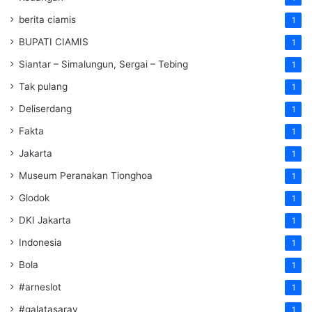
berita ciamis
1
BUPATI CIAMIS
1
Siantar – Simalungun, Sergai – Tebing
1
Tak pulang
1
Deliserdang
1
Fakta
1
Jakarta
1
Museum Peranakan Tionghoa
1
Glodok
1
DKI Jakarta
1
Indonesia
1
Bola
1
#arneslot
1
#galatasaray
1