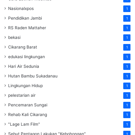
Nasionalxpos
1
Pendidikan Jambi
1
RS Raden Mattaher
1
bekasi
1
Cikarang Barat
1
edukasi lingkungan
1
Hari Air Sedunia
1
Hutan Bambu Sukadanau
1
Lingkungan Hidup
1
pelestarian air
1
Pencemaran Sungai
1
Rehab Kali Cikarang
1
"Lage Lam Film"
1
Sebut Pentagon Lakukan "Kebohongan"
1