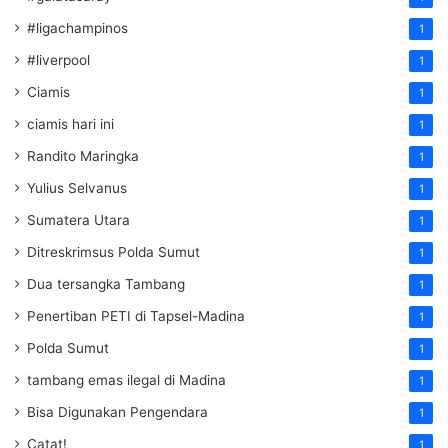
#ligachampinos
1
#liverpool
1
Ciamis
1
ciamis hari ini
1
Randito Maringka
1
Yulius Selvanus
1
Sumatera Utara
1
Ditreskrimsus Polda Sumut
1
Dua tersangka Tambang
1
Penertiban PETI di Tapsel-Madina
1
Polda Sumut
1
tambang emas ilegal di Madina
1
Bisa Digunakan Pengendara
1
Catat!
1