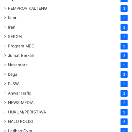
PEMPROV KALTENG
3
Kepri
3
Iran
2
SERGAI
2
Program MBG
2
Jumat Berkah
2
Nusantara
2
begal
2
PJBW
2
Anwar Hafid
2
NEWS MEDIA
2
HUKUM/PERISTIWA
2
HALO POLISI
2
Latihan Gym
2