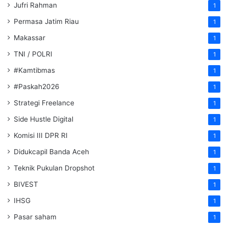
Jufri Rahman
1
Permasa Jatim Riau
1
Makassar
1
TNI / POLRI
1
#Kamtibmas
1
#Paskah2026
1
Strategi Freelance
1
Side Hustle Digital
1
Komisi III DPR RI
1
Didukcapil Banda Aceh
1
Teknik Pukulan Dropshot
1
BIVEST
1
IHSG
1
Pasar saham
1