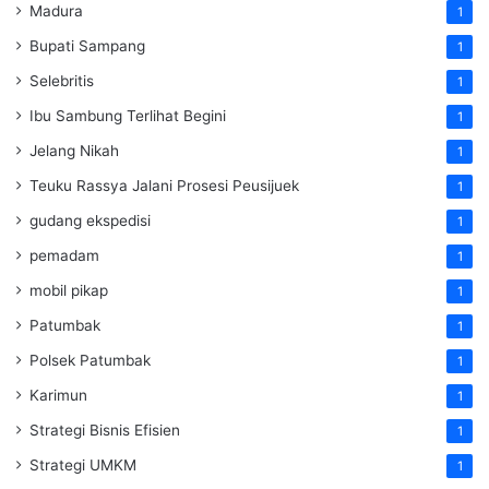
Madura
1
Bupati Sampang
1
Selebritis
1
Ibu Sambung Terlihat Begini
1
Jelang Nikah
1
Teuku Rassya Jalani Prosesi Peusijuek
1
gudang ekspedisi
1
pemadam
1
mobil pikap
1
Patumbak
1
Polsek Patumbak
1
Karimun
1
Strategi Bisnis Efisien
1
Strategi UMKM
1