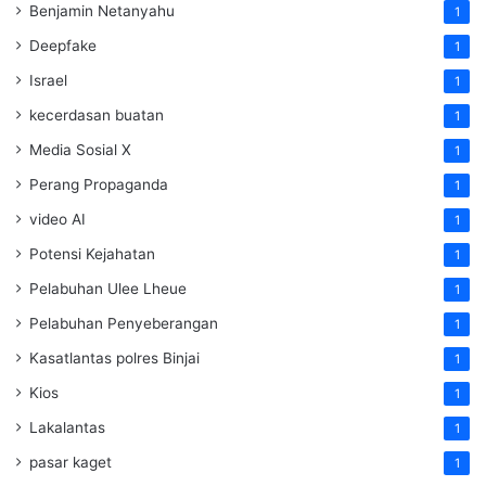
Benjamin Netanyahu
1
Deepfake
1
Israel
1
kecerdasan buatan
1
Media Sosial X
1
Perang Propaganda
1
video AI
1
Potensi Kejahatan
1
Pelabuhan Ulee Lheue
1
Pelabuhan Penyeberangan
1
Kasatlantas polres Binjai
1
Kios
1
Lakalantas
1
pasar kaget
1