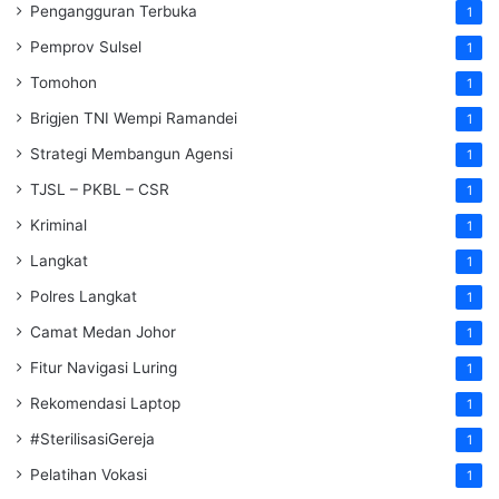
Pengangguran Terbuka
1
Pemprov Sulsel
1
Tomohon
1
Brigjen TNI Wempi Ramandei
1
Strategi Membangun Agensi
1
TJSL – PKBL – CSR
1
Kriminal
1
Langkat
1
Polres Langkat
1
Camat Medan Johor
1
Fitur Navigasi Luring
1
Rekomendasi Laptop
1
#SterilisasiGereja
1
Pelatihan Vokasi
1