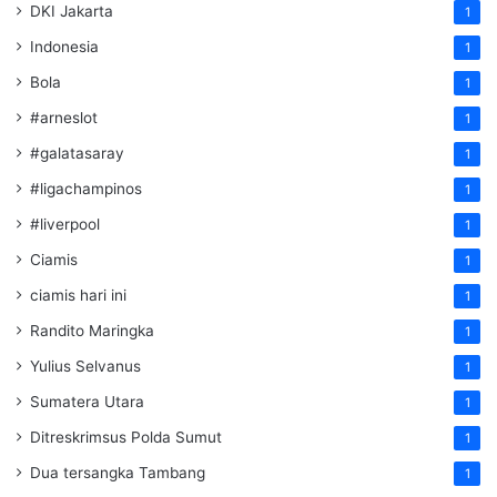
DKI Jakarta
1
Indonesia
1
Bola
1
#arneslot
1
#galatasaray
1
#ligachampinos
1
#liverpool
1
Ciamis
1
ciamis hari ini
1
Randito Maringka
1
Yulius Selvanus
1
Sumatera Utara
1
Ditreskrimsus Polda Sumut
1
Dua tersangka Tambang
1