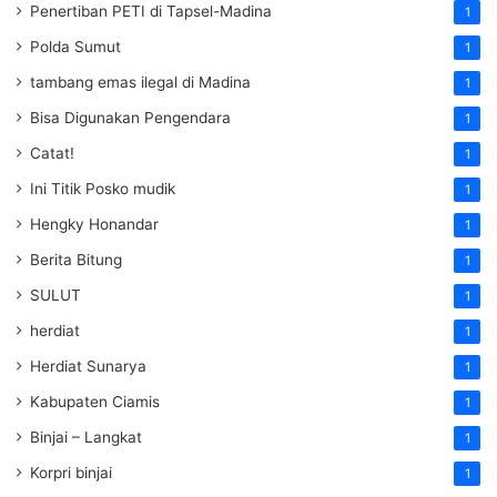
Penertiban PETI di Tapsel-Madina
1
Polda Sumut
1
tambang emas ilegal di Madina
1
Bisa Digunakan Pengendara
1
Catat!
1
Ini Titik Posko mudik
1
Hengky Honandar
1
Berita Bitung
1
SULUT
1
herdiat
1
Herdiat Sunarya
1
Kabupaten Ciamis
1
Binjai – Langkat
1
Korpri binjai
1