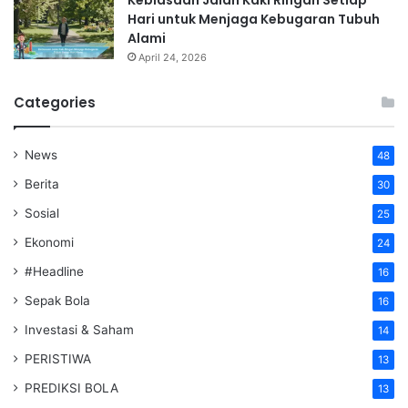
Kebiasaan Jalan Kaki Ringan Setiap
Hari untuk Menjaga Kebugaran Tubuh
Alami
April 24, 2026
Categories
News
48
Berita
30
Sosial
25
Ekonomi
24
#Headline
16
Sepak Bola
16
Investasi & Saham
14
PERISTIWA
13
PREDIKSI BOLA
13