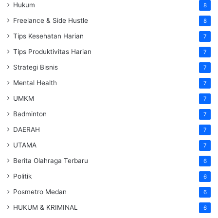
Hukum
8
Freelance & Side Hustle
8
Tips Kesehatan Harian
7
Tips Produktivitas Harian
7
Strategi Bisnis
7
Mental Health
7
UMKM
7
Badminton
7
DAERAH
7
UTAMA
7
Berita Olahraga Terbaru
6
Politik
6
Posmetro Medan
6
HUKUM & KRIMINAL
6