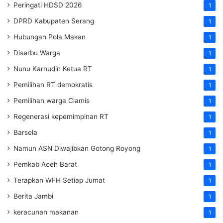
Peringati HDSD 2026
1
DPRD Kabupaten Serang
1
Hubungan Pola Makan
1
Diserbu Warga
1
Nunu Karnudin Ketua RT
1
Pemilihan RT demokratis
1
Pemilihan warga Ciamis
1
Regenerasi kepemimpinan RT
1
Barsela
1
Namun ASN Diwajibkan Gotong Royong
1
Pemkab Aceh Barat
1
Terapkan WFH Setiap Jumat
1
Berita Jambi
1
keracunan makanan
1