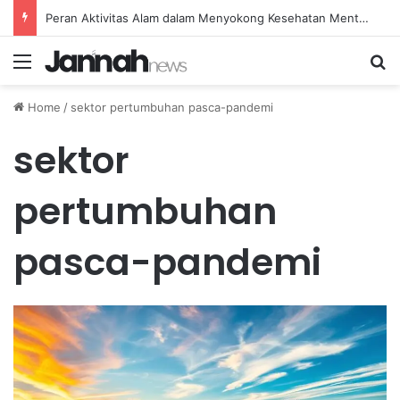
Peran Aktivitas Alam dalam Menyokong Kesehatan Mental dan Menenangkan Pikiran di Masa Sulit
Menu
Se
Home
/
sektor pertumbuhan pasca-pandemi
sektor
pertumbuhan
pasca-pandemi