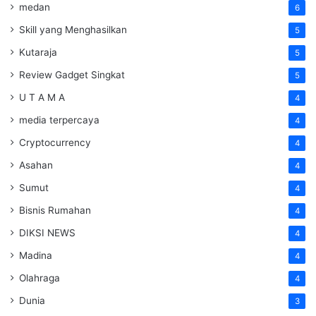
medan
6
Skill yang Menghasilkan
5
Kutaraja
5
Review Gadget Singkat
5
U T A M A
4
media terpercaya
4
Cryptocurrency
4
Asahan
4
Sumut
4
Bisnis Rumahan
4
DIKSI NEWS
4
Madina
4
Olahraga
4
Dunia
3