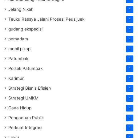
Jelang Nikah
1
Teuku Rassya Jalani Prosesi Peusijuek
1
gudang ekspedisi
1
pemadam
1
mobil pikap
1
Patumbak
1
Polsek Patumbak
1
Karimun
1
Strategi Bisnis Efisien
1
Strategi UMKM
1
Gaya Hidup
1
Pengaduan Publik
1
Perkuat Integrasi
1
Luwu
1