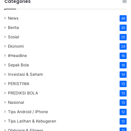
Categories
News
48
Berita
30
Sosial
25
Ekonomi
24
#Headline
16
Sepak Bola
16
Investasi & Saham
14
PERISTIWA
13
PREDIKSI BOLA
13
Nasional
13
Tips Android / iPhone
12
Tips Latihan & Kebugaran
12
Olahraga & Fitness
11