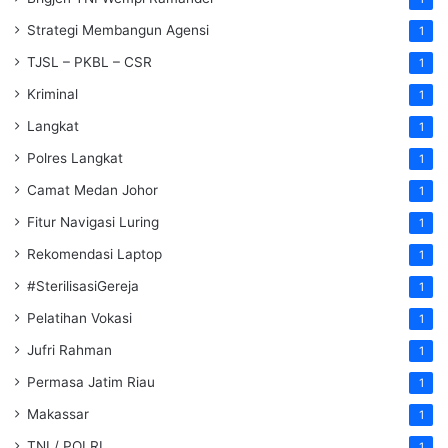
Strategi Membangun Agensi
1
TJSL – PKBL – CSR
1
Kriminal
1
Langkat
1
Polres Langkat
1
Camat Medan Johor
1
Fitur Navigasi Luring
1
Rekomendasi Laptop
1
#SterilisasiGereja
1
Pelatihan Vokasi
1
Jufri Rahman
1
Permasa Jatim Riau
1
Makassar
1
TNI / POLRI
1