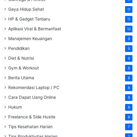
Gaya Hidup Sehat
11
HP & Gadget Terbaru
11
Aplikasi Viral & Bermanfaat
10
Manajemen Keuangan
9
Pendidikan
9
Diet & Nutrisi
9
Gym & Workout
8
Berita Utama
8
Rekomendasi Laptop / PC
8
Cara Dapat Uang Online
8
Hukum
8
Freelance & Side Hustle
8
Tips Kesehatan Harian
7
Tips Produktivitas Harian
7