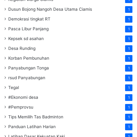
Dusun Bojong Nangoh Desa Utama Ciamis
1
Demokrasi tingkat RT
1
Pasca Libur Panjang
1
Kepsek sd asahan
1
Desa Runding
1
Korban Pembunuhan
1
Panyabungan Tonga
1
rsud Panyabungan
1
Tegal
1
#Ekonomi desa
1
#Pemprovsu
1
Tips Memilih Tas Badminton
1
Panduan Latihan Harian
1
Latihan Dasar Kekuatan Kaki
1