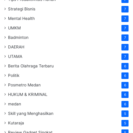
Strategi Bisnis
7
Mental Health
7
UMKM
7
Badminton
7
DAERAH
7
UTAMA
7
Berita Olahraga Terbaru
6
Politik
6
Posmetro Medan
6
HUKUM & KRIMINAL
6
medan
6
Skill yang Menghasilkan
5
Kutaraja
5
Review Gadget Singkat
5