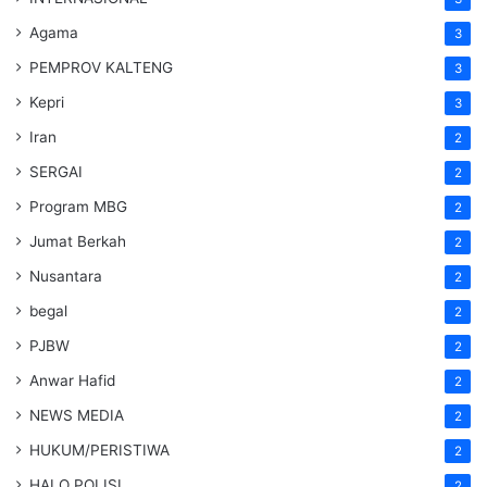
Agama
3
PEMPROV KALTENG
3
Kepri
3
Iran
2
SERGAI
2
Program MBG
2
Jumat Berkah
2
Nusantara
2
begal
2
PJBW
2
Anwar Hafid
2
NEWS MEDIA
2
HUKUM/PERISTIWA
2
HALO POLISI
2