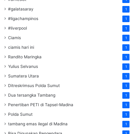
#galatasaray
1
#ligachampinos
1
#liverpool
1
Ciamis
1
ciamis hari ini
1
Randito Maringka
1
Yulius Selvanus
1
Sumatera Utara
1
Ditreskrimsus Polda Sumut
1
Dua tersangka Tambang
1
Penertiban PETI di Tapsel-Madina
1
Polda Sumut
1
tambang emas ilegal di Madina
1
Bisa Digunakan Pengendara
1