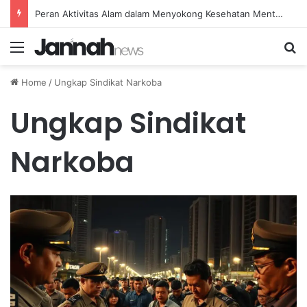
Peran Aktivitas Alam dalam Menyokong Kesehatan Mental dan Menenangkan Pikiran di Masa Sulit
Menu
Se
Home
/
Ungkap Sindikat Narkoba
Ungkap Sindikat
Narkoba