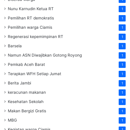
Nunu Karnudin Ketua RT
1
Pemilihan RT demokratis
1
Pemilihan warga Ciamis
1
Regenerasi kepemimpinan RT
1
Barsela
1
Namun ASN Diwajibkan Gotong Royong
1
Pemkab Aceh Barat
1
Terapkan WFH Setiap Jumat
1
Berita Jambi
1
keracunan makanan
1
Kesehatan Sekolah
1
Makan Bergizi Gratis
1
MBG
1
Kegiatan warga Ciamis
1