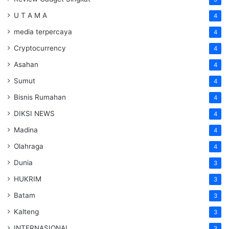
U T A M A
4
media terpercaya
4
Cryptocurrency
4
Asahan
4
Sumut
4
Bisnis Rumahan
4
DIKSI NEWS
4
Madina
4
Olahraga
4
Dunia
3
HUKRIM
3
Batam
3
Kalteng
3
INTERNASIONAL
3